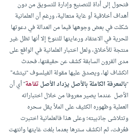
فتحول إلى أداة للتصنيع وإدارة للتسويق من دون
أهداف أخلاقية أو غاية متعالية، ورغم أن العلمانية
شكلت في بعض وجوهها قيما من العدالة في دعوتها
للحرية في الاعتقاد ورعايتها للتنوع إلا أنها تظل غير
منتجة للأخلاق، ولعل اختبار العلمانية في الواقع على
مدى القرون السابقة كشف عن حقيقتها، فحدث
انكشاف لها، ويصدق عليها مقولة الفيلسوف “نيتشه”
“
بالمعرفة الكاملة بالأصل يزداد الأصل
تفاهة
” أي أن
الأصل عندما يصير معروفا من خلال اختباراته
العملية وظهوره الكثيف على الملأ يقل سحره
وتتلاشى جاذبيته؛ وعلى هذا فالعلمانية اختبرت
فعُرفت، ثم انكشف سترها بعدما بلغت غايتها وانتهت