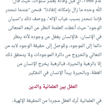
عام 1966، أي قبل وفاته بعشر سنوات، حيث قال:”
الله وحده ما زال بإمكانه إنقاذنا” فنحن “عندما ننحدر
فإننا ننحدر بسبب غياب الإله”، ووصف ذلك بـ”نسيان
الوجود” حيث أغفلت العلمنة النظر عن البعد المتعالى
في الإنسان، فالإنسان يغفل عن وجوده لأنه ينظر
دائما إلى الموجود، وللوصل إلى حقيقة الوجود لابد من
التعالي والخروج من دائرة الموجودات ولا يتحقق ذلك
إلا بالرهبة والحيرة، فبالرهبة يخرج الإنسان من
الغفلة، وبالحيرة يبدأ الإنسان في التفكير.
العقل بين العلمانية والدين
في العلمانية تُرك العقل مجردا من الحقيقة الإلهية،