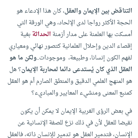
التناقض بين الإيمان والعقل
، كان هذا الإدعاء هو
الحجة الأكثر رواجا لدى الإلحاد، وهي الورقة التي
أمسكت بها العلمنة على مدار أزمنة
الحداثة
بغية
إقصاء الدين وإحلال العلمانية كتصور نهائي ومعياري
لفهم الكون إنسانا، وطبيعة، وموجودات..
ولكن ما هو
العقل الذي كان يُستدعى دائما لمحاربة الإيمان
؟ هل
هو المنهج العلمي الدقيق والمنطق الصارم أم هو العقل
كمنبع المعنى ومنشيء المعايير والمباديء؟
في بعض الرؤى الغربية الإيمان لا يمكن أن يكون
نقيضا للعقل لأن في ذلك نزع للصفة الإنسانية عن
الإنسان، فتدمير العقل هو تدمير للإنسان ذاته، فالعقل