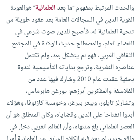
والحدث المرتبط بمفهوم “
ما بعد
العلمانية
” هوالعودة
القوية الدين في السجالات العامة بعد عقود طويلة من
تنحية العلمانية له، فأصبح للدين صوت شرعي في
الفضاء العام، والمصطلح حديث الولادة في المجتمع
الثقافي الغربي، فهو لم يتشكل بعد، ولم تكتمل
عناصره النظرية، وترجع بداياته التأسيسية لندوة
بحثية عقدت عام 2010 وشارك فيها عدد من
الفلاسفة والمفكرين أبرزهم: يورغن هابرماس،
وتشارلز تايلور، وبيتر بيرغر، وخوسية كازنوفا، وهؤلاء
أبدوا انفتاحا على الدين وقضاياه، وكان المنطلق هو أن
العصر العلماني بلغ منتهاه، وأن العالم الغربي دخل في
واقع جديد لم يعد فيه الكلام السابق عن العلمانية أمرا