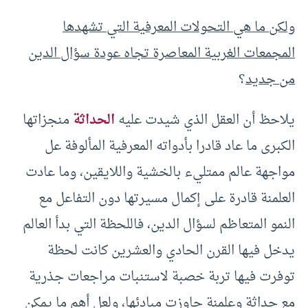
ولكن ما هي التحولات المعرفية التي تشهدها
المجمعات الغربية المعاصرة تجاه عودة سؤال الدين
من جديد
؟
يلاحظ أن العقل الذي شيدت عليه
الحداثة
منجزاتها
الكبرى ما عاد قادرا بأدواته المعرفية المألوفة عل
مواجهة عالم ممتليء بالخشية واللايقين، وما عادت
العلمنة قادرة على إكمال مسيرتها دون التفاعل مع
النمو المتعاظم لسؤال الدين، فاللحظة التي بدأ العالم
يدخل فيها القرن الحادي والعشرين كانت لحظة
توفرت فيها تربة خصبة لاستنبات مراجعات جذرية
مع حداثة وعلمنة جاوزت مبادئها، ولعل أهم ما يمكن