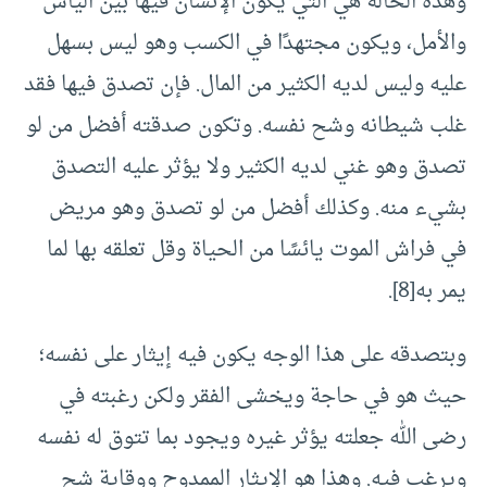
وهذه الحالة هي التي يكون الإنسان فيها بين اليأس
والأمل، ويكون مجتهدًا في الكسب وهو ليس بسهل
عليه وليس لديه الكثير من المال. فإن تصدق فيها فقد
غلب شيطانه وشح نفسه. وتكون صدقته أفضل من لو
تصدق وهو غني لديه الكثير ولا يؤثر عليه التصدق
بشيء منه. وكذلك أفضل من لو تصدق وهو مريض
في فراش الموت يائسًا من الحياة وقل تعلقه بها لما
يمر به[8].
وبتصدقه على هذا الوجه يكون فيه إيثار على نفسه؛
حيث هو في حاجة ويخشى الفقر ولكن رغبته في
رضى الله جعلته يؤثر غيره ويجود بما تتوق له نفسه
ويرغب فيه. وهذا هو الإيثار الممدوح ووقاية شح