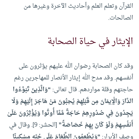
القرآن وتعلم العلم وأحاديث الآخرة وغيرها من
الصالحات.
الإيثار في حياة الصحابة
وقد كان الصحابة رضوان الله عليهم يؤثرون على
أنفسهم. وقد مدح الله إيثار الأنصار للمهاجرين رغم
حاجتهم وقلة مواردهم. قال تعالى:
“وَالَّذِينَ تَبَوَّءُوا
الدَّارَ وَالْإِيمَانَ مِن قَبْلِهِمْ يُحِبُّونَ مَنْ هَاجَرَ إِلَيْهِمْ وَلَا
يَجِدُونَ فِي صُدُورِهِمْ حَاجَةً مِّمَّا أُوتُوا وَيُؤْثِرُونَ عَلَىٰ
أَنفُسِهِمْ وَلَوْ كَانَ بِهِمْ خَصَاصَةٌ”
[الحشر: 9]. وقال في
وصف الأبرار:
“وَيُطْعِمُونَ الطَّعَامَ عَلَى حُبِّهِ مِسْكِينًا