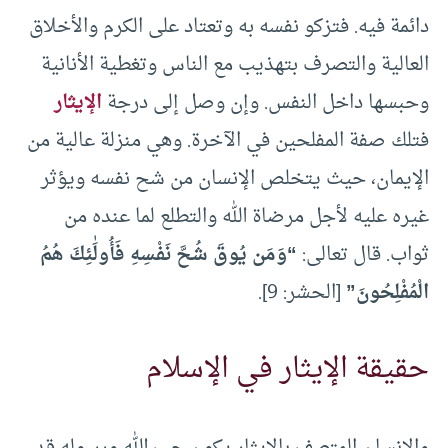
دائمة فيه. فتزكو نفسه به وتعتاد على الكرم والأخلاق
العالية والتصرف بتهذيب مع الناس وتغطية الأنانية
وحبسها داخل النفس. وإن وصل إلى درجة
الإيثار
فتلك صفة المفلحين في الآخرة. وهي منزلة عالية من
الإيمان، حيث يتخلص الإنسان من شح نفسه ويؤثر
غيره عليه لأجل مرضاة الله والتطلع لما عنده من
ثواب. قال تعالى:
“وَمَن يُوقَ شُحَّ نَفْسِهِ فَأُولَٰئِكَ هُمُ
الْمُفْلِحُونَ”
[الحشر: 9].
حقيقة الإيثار في الإسلام
والإنسان المتصف بالإيثار يكون حب الله ورسوله قد