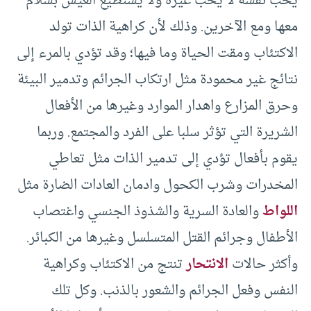
يحب نفسه لا يحب غيره ولا يستطيع العيش بسلام
معها ومع الآخرين. وذلك لأن كراهية الذات تولد
الاكتئاب ومقت الحياة وما فيها؛ وقد تؤدي بالمرء إلى
نتائج غير محمودة مثل ارتكاب الجرائم وتدمير البيئة
وحرق المزارع واهدار الموارد وغيرها من الأفعال
الشريرة التي تؤثر سلبا على الفرد والمجتمع. وربما
يقوم بأفعال تؤدي إلى تدمير الذات مثل تعاطي
المخدرات وشرب الكحول وادمان العادات الضارة مثل
اللواط
والعادة السرية والشذوذ الجنسي واغتصاب
الأطفال وجرائم القتل المتسلسل وغيرها من الكبائر.
وأكثر حالات
الانتحار
تنتج من الاكتئاب وكراهية
النفس وفعل الجرائم والشعور بالذنب. وكل تلك