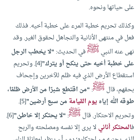
على حياتها ونحوه.
وكذلك تحريم خطبة المرء على خطبة أخيه. فذلك
فعل في منتهى الأنانية والتجاهل لحقوق الغير. وقد
ﷺ
نهى عنه النبي
في الحديث:
“لا يخطب الرجل
على خطبة أخيه حتى ينكح أو يترك”
[4]. وتحريم
استقطاع الأرض الذي فيه ظلم للآخرين وإجحاف
ﷺ
بحقهم، قال
:
“من اقتطع شبرًا من الأرض ظلمًا،
طوقه الله إياه
يوم القيامة
من سبع أرضين”
[5].
ﷺ
وتحريم الاحتكار. قال
:
“لا يحتكر إلا خاطئ”
[6].
ف
المحتكر أناني
لا يرى إلا نفسه ومصلحته والربح
الذي يجنيه من احتكاره؛ دون أن ينظر لمعاناة الناس