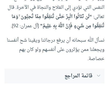
النفس التي تؤدي إلى الفلاح والنجاة في الآخرة. قال
تعالى:
“لَن تَنَالُوا الْبِرَّ حَتَّىٰ تُنفِقُوا مِمَّا تُحِبُّونَ ۚ وَمَا
تُنفِقُوا مِن شَيْءٍ فَإِنَّ اللَّهَ بِهِ عَلِيمٌ”
[آل عمران: 92].
نسأل الله سبحانه أن يرفع درجاتنا ويقينا شح أنفسنا
ويجعلنا ممن يؤثرون على أنفسهم ولو كان بهم
خصاصة.
قائمة المراجع