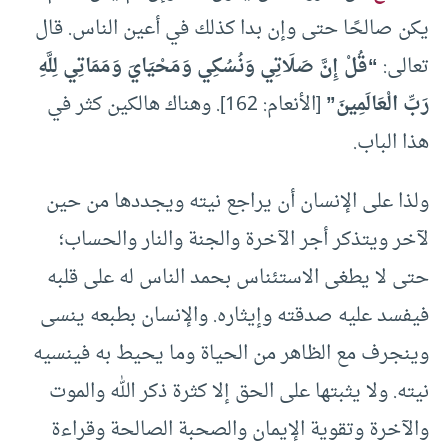
يكن صالحًا حتى وإن بدا كذلك في أعين الناس. قال
تعالى:
“قُلْ إِنَّ صَلَاتِي وَنُسُكِي وَمَحْيَايَ وَمَمَاتِي لِلَّهِ
رَبِّ الْعَالَمِينَ”
[الأنعام: 162]. وهناك هالكين كثر في
هذا الباب.
ولذا على الإنسان أن يراجع نيته ويجددها من حين
لآخر ويتذكر أجر الآخرة والجنة والنار والحساب؛
حتى لا يطغى الاستئناس بحمد الناس له على قلبه
فيفسد عليه صدقته وإيثاره. والإنسان بطبعه ينسى
وينجرف مع الظاهر من الحياة وما يحيط به فينسيه
نيته. ولا يثبتها على الحق إلا كثرة ذكر الله والموت
والآخرة وتقوية الإيمان والصحبة الصالحة وقراءة