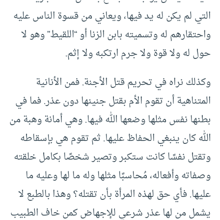
التي لم يكن له يد فيها، ويعاني من قسوة الناس عليه
واحتقارهم له وتسميته بابن الزنا أو “اللقيط” وهو لا
حول له ولا قوة ولا جرم ارتكبه ولا إثم.
وكذلك نراه في تحريم قتل الأجنة. فمن الأنانية
المتناهية أن تقوم الأم بقتل جنينها دون عذر. فما في
بطنها نفس مثلها وضعها الله فيها. وهي أمانة وهبة من
الله كان ينبغي الحفاظ عليها. ثم تقوم هي بإسقاطه
وتقتل نفسًا كانت ستكبر وتصير شخصًا بكامل خلقته
وصفاته وأفعاله، مُحاسبًا مثلها وله ما لها وعليه ما
عليها. فأي حق لهذه المرأة بأن تقتله؟ وهذا بالطبع لا
يشمل من لها عذر شرعي للإجهاض كمن خاف الطبيب