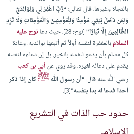
بالنجاة وغيرها. قال تعالى:
“رَّبِّ اغْفِرْ لِي وَلِوَالِدَيَّ
وَلِمَن دَخَلَ بَيْتِيَ مُؤْمِنًا وَلِلْمُؤْمِنِينَ وَالْمُؤْمِنَاتِ وَلَا تَزِدِ
الظَّالِمِينَ إِلَّا تَبَارًا”
[نوح: 28]. حيث دعا
نوح عليه
السلام
بالمغفرة لنفسه أولاً ثم أتبعها بوالديه. وعادة
كل مسلم بأن يدعو لنفسه بالخير. بل إن دعاءه لنفسه
يقدم على دعائه لغيره. وقد روي عن
أبي بن كعب
ﷺ
رضي الله عنه قال:
“أن رسول الله
كان إذا ذكر
أحدا فدعا له بدأ بنفسه”
[3].
حدود حب الذات في التشريع
الإسلامي