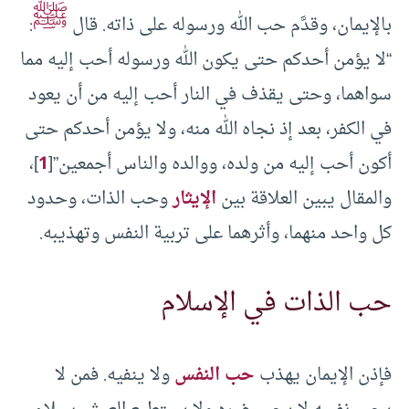
ﷺ
بالإيمان، وقدَّم حب الله ورسوله على ذاته. قال
:
“لا يؤمن أحدكم حتى يكون الله ورسوله أحب إليه مما
سواهما، وحتى يقذف في النار أحب إليه من أن يعود
في الكفر، بعد إذ نجاه الله منه، ولا يؤمن أحدكم حتى
أكون أحب إليه من ولده، ووالده والناس أجمعين”[
1
]،
والمقال يبين العلاقة بين
الإيثار
وحب الذات، وحدود
كل واحد منهما، وأثرهما على تربية النفس وتهذيبه.
حب الذات في الإسلام
فإذن الإيمان يهذب
حب النفس
ولا ينفيه. فمن لا