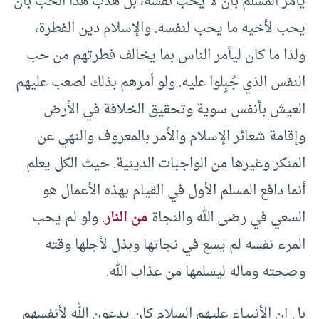
يأمر المسلم بأن لا يحب نفسه، بل هذب هذا الحب بأن
يحب لأخيه ما يحب لنفسه. والإسلام دين الفطرة،
ولذا ما كان ليأمر الناس بما يخالف فطرتهم من حب
النفس الذي جُبِلوا عليه. ولو أمرهم بذلك لصعب عليهم
العيش بأنفس سوية وتحقيق الخلافة في الأرض
وإقامة شعائر الإسلام والأمر بالمعروف والنهي عن
المنكر وغيرها من الواجبات الدينية. حيث الكل يعلم
أنما دافع المسلم الأول في القيام بهذه الأعمال هو
السعي في رضى الله والنجاة
من النار
. ولو لم يحب
المرء نفسه لم يسع في نجاتها وبذل لأجلها وقته
وصحته وماله ليسلمها من عذاب الله.
بل إن الأنبياء عليهم السلام كان يدعون الله لأنفسهم