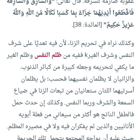
عقوبة صارمة للسرقة. قال تعالى:
“وَالسَّارِقُ وَالسَّارِقَةُ
فَاقْطَعُوا أَيْدِيَهُمَا جَزَاءً بِمَا كَسَبَا نَكَالًا مِّنَ اللَّهِ وَاللَّهُ
عَزِيزٌ حَكِيمٌ”
[المائدة: 38].
وكذلك نراه في تحريم الزنا، لأن فيه تعديًا على شرف
النفس وشرف الغيرk ففيه من
ظلم النفس
وظلم الغير
ما يكفي لتحريمه وجعله كبيرة من كبائر الذنوب.
والزانيان لا يظلمان نفسيهما فحسب؛ بل يظلمان
أسرتيهما اللتان ستعانيان من تبعات الزنا في ضياع
السمعة والشرف وربما النفس. وكذلك إن حدث حمل
فالطفل الناتج هو أكثر من سيعاني من فعلة أبويه
الأنانيين والذين لم يفكران فيه ولا في مصيره المظلم.
حيث عليه أن يواجه المجتمع بتحمل تلك الجريمة