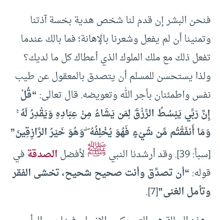
فنحن البشر إن قدم لنا شخص هدية بخسة آذتنا
وتمنينا أن لم يفعل وشعرنا بالإهانة؛ فما بالك عندما
تفعل ذلك مع ملك الملوك الذي أعطاك كل ما لديك؟
ولذا يستحسن للمسلم أن يتصدق بالمعقول عن طيب
نفس واطمئنان بأجر الله وتعويضه. قال تعالى:
“قُلْ
إِنَّ رَبِّي يَبْسُطُ الرِّزْقَ لِمَن يَشَاءُ مِنْ عِبَادِهِ وَيَقْدِرُ لَهُ ۚ
وَمَا أَنفَقْتُم مِّن شَيْءٍ فَهُوَ يُخْلِفُهُ ۖ وَهُوَ خَيْرُ الرَّازِقِينَ”
ﷺ
[سبأ: 39]. وقد أرشدنا النبي
لأفضل
الصدقة
في
قوله:
“أن تصدَّق وأنت صحيح شحيح، تخشى الفقر
وتأمل الغنى”
[7].