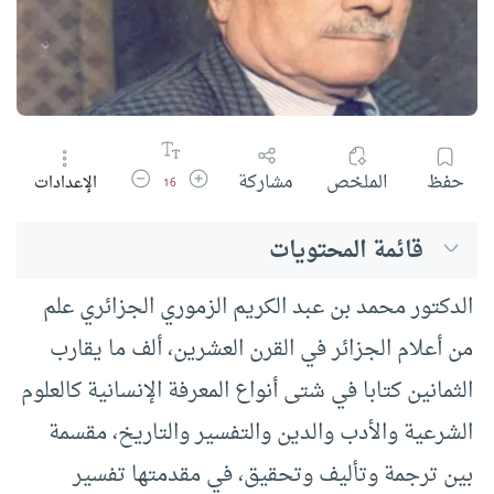
زيادة حجم الخط
تقليل حجم الخط
حفظ
الملخص
مشاركة
الإعدادات
16
قائمة المحتويات
الدكتور محمد بن عبد الكريم الزموري الجزائري علم
من أعلام الجزائر في القرن العشرين، ألف ما يقارب
الثمانين كتابا في شتى أنواع المعرفة الإنسانية كالعلوم
الشرعية والأدب والدين والتفسير والتاريخ، مقسمة
بين ترجمة وتأليف وتحقيق، في مقدمتها تفسير