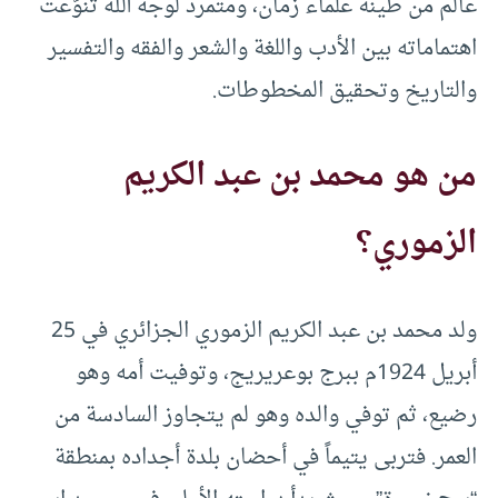
عالم من طينة علماء زمان، ومتمرد لوجه الله تنوّعت
اهتماماته بين الأدب واللغة والشعر والفقه والتفسير
والتاريخ وتحقيق المخطوطات.
من هو محمد بن عبد الكريم
الزموري؟
ولد محمد بن عبد الكريم الزموري الجزائري في 25
أبريل 1924م ببرج بوعريريج، وتوفيت أمه وهو
رضيع، ثم توفي والده وهو لم يتجاوز السادسة من
العمر. فتربى يتيماً في أحضان بلدة أجداده بمنطقة