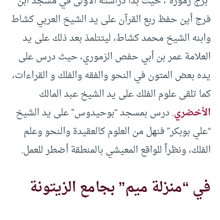
“برج زمورة”، حيث بدأ دراسته الأولى في مسجد ابن
فرج أين حفظ ربع القرآن على يد الشيخ العربي كشاط
وابنه الشيخ محمد كشاط، ليتتلمذ بعد ذلك على يد
العلامة عمر بن أبي حفص الزموري، حيث درس على
يده بعض المتون في النحو والفقه والفلك و القراءات،
كما تلقى علوم الفلك على يد الشيخ عبد المالك
الأخضري
. درس بمسجد “بوحيدوس” على يد الشيخ
“علي بوبكر” فنهل من العلوم كالعقيدة والنحو وعلم
الفلك، ونظراً للواقع المعيشي بالمنطقة أضطر للعمل.
في “منزلة ميم” بجامع الزيتونة