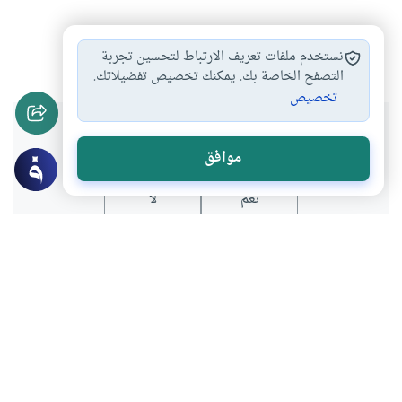
علماء الجزائر
الفقه الإسلامي
كتب التفسير
#
#
#
نستخدم ملفات تعريف الارتباط لتحسين تجربة
التصفح الخاصة بك. يمكنك تخصيص تفضيلاتك.
تخصيص
هل انتفعت بهذا المحتوى؟
موافق
نعم
لا
عن الكاتب
نورالدين قلالة
لديه 305 مقالة
بعض أعماله