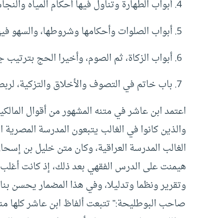
أبواب الطهارة وتناول فيها أحكام المياه والنجاسة
أبواب الصلوات وأحكامها وشروطها، والسهو فيها
أبواب الزكاة، ثم الصوم، وأخيرا الحج بترتيب 
باب خاتم في التصوف والأخلاق والتزكية، لربط
اعتمد ابن عاشر في متنه المشهور من أقوال المالكية
والذين كانوا في الغالب يتبعون المدرسة المصرية ا
الغالب المدرسة العراقية، وكان متن خليل بن إسح
هيمنت على الدرس الفقهي بعد ذلك، إذ كانت أغلب 
وتقرير ونظما وتدليلا، وفي هذا المضمار يحسن بنا 
صاحب البوطليحة:” تتبعت ألفاظ ابن عاشر كلها 