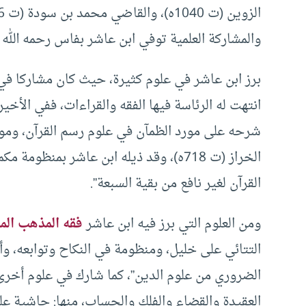
والمشاركة العلمية توفي ابن عاشر بفاس رحمه الله سنة (1040ه-1
برز ابن عاشر في علوم كثيرة، حيث كان مشاركا في ب
انتهت له الرئاسة فيها الفقه والقراءات، ففي الأخ
الخراز (ت 718ه)، وقد ذيله ابن عاشر بمن
القرآن لغير نافع من بقية السبعة”.
ومن العلوم التي برز فيه ابن عاشر
فقه المذهب الم
التتائي على خليل، ومنظومة في النكاح وتوابعه، وأ
الضروري من علوم الدين”، كما شارك في علوم أخرى 
العقيدة والقضاء والفلك والحساب، منها: حاشية عل