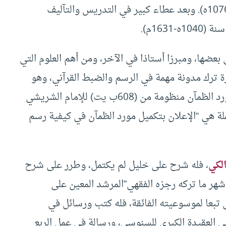
الزوين (ت 1040ه)، والقاضي محمد بن سودة (ت 1076ه). وبعد عطاء كبير في التدريس والتآليف
163م).
عضها، ومبرزا أستاذا في الآخر، ومن أهم العلوم التي
يرة ترك مدونة مهمة في الرسم والضبط القرآني، وهو
شرحه على مورد الظمآن في علوم رسم القرآن، ومورد الظمآن منظومة من (608ب يت) للإمام الشريشي
ظومة مكملة هي “الإعلان بتكميل مورد الظمآن في كيفية رسم
الكي
، فله شرح على خليل لم يكتمل، وطرر على شرح
شهر ما تركه رجزه الفقهي”المرشد المعين على
تبعا لموسوعيته الفائقة، فله كتب ورسائل في
ى العقيدة الكبرى للسنوسي، ورسالة في عمل الربع