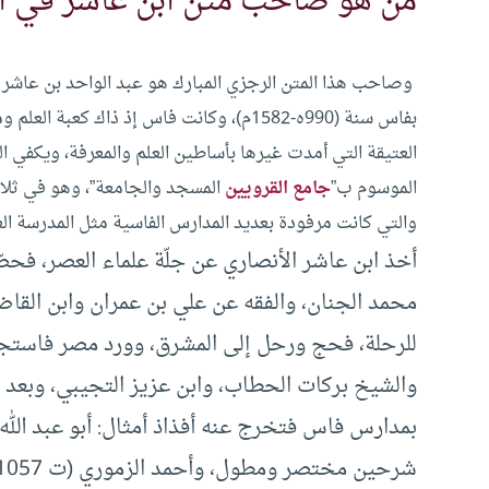
من هو صاحب متن ابن عاشر في الف
وصاحب هذا المتن الرجزي المبارك هو عبد الواحد بن عاشر الأ
بفاس سنة (990ه-1582م)، وكانت فاس إذ ذاك ك
العتيقة التي أمدت غيرها بأساطين العلم والمعرفة، ويكفي الع
الموسوم ب”
جامع القرويين
المسجد والجامعة”، وهو في ثلاث
والتي كانت مرفودة بعديد المدارس الفاسية مثل المدرسة العن
أخذ ابن عاشر الأنصاري عن جلّة علماء العصر، فح
محمد الجنان، والفقه عن علي بن عمران وابن الق
للرحلة، فحج ورحل إلى المشرق، وورد مصر فاستجاز
والشيخ بركات الحطاب، وابن عزيز التجيبي، وبعد ع