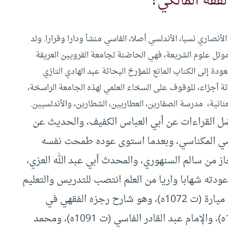
قه المالكي؟
نصاري نسبا، الأندلسي أصلا، الفاسي منشأ ودارا وقرارا. ولد
عبة العلم وموئل علوم الشريعة، فهي الحاضنة لجامعة القرويين العريقة
ودة إلى الكتاب الماتع للمؤرخ البحاثة عبد الهادي التازي
ة أجزاء، للوقوف على السخاء العلمي لهذه الجامعة الراسخة،
انية، مدرسة الصفارين، العطاريين، الشطارين، والأندلسيين.
صّل القراءات عن أبي العباس الكفيف، والحديث عن
اضي المكناسي، وبعدما استوى عوده طمحت نفسه
 من سالم السنهوري، والمحدث أبي عبد الله العزي،
ودته شهابا واريا من العلم انتصب للتدريس والتعليم
بمدارس فاس فتخرج عنه أفذاذ أمثال: أبو عبد الله ميارة (ت 1072ه)، وهو شارح رجزه الفقهي في
شرحين مختصر ومطول، وأحمد الزموري (ت 1057ه)، والإمام عبد القادر الفاسي (ت 1091ه)، ومحمد