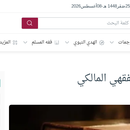
25
صَفَر
1448 هـ
-
08
أغسطس
2026
جمات
الهدي النبوي
فقه المسلم
المزيد
فقهي المالكي