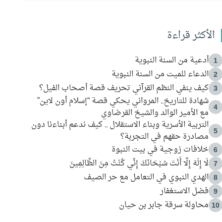
الأكثر قراءة
أدعية من السنة النبوية
1
الدعاء للميت من السنة النبوية
2
كيف ينفي النظم القرآني تحريف قصة أصحاب الفيل؟
3
شهادة للتاريخ.. المرواني يحكي قصة “إسلام أون لاين”
4
مع الأمير الوالد والشيخ القرضاوي
التربية الأسرية وبناء الاستقلال .. كيف ندعم أبناءنا دون
5
مصادرة حقهم في التجربة؟
خلافات زوجية في بيت النبوة
6
لَا إِلَهَ إِلَّا أَنْتَ سُبْحَانَكَ إِنِّي كُنْتُ مِنَ الظَّالِمِينَ
7
الهدي النبوي في التعامل مع حر الصيف
8
فضل الاستغفار
9
محاولة سرقة جابر بن حيان
10