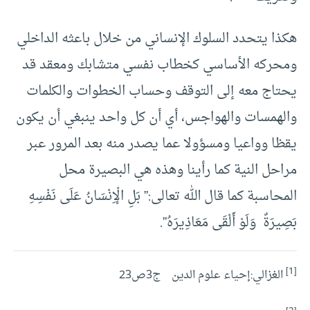
هكذا يتحدد السلوك الإنساني من خلال باعثه الداخلي
ومحركه الأساسي كخطاب نفسي متشابك ومعقد قد
يحتاج معه إلى التوقف وحساب الخطوات والكلمات
والهمسات والهواجس، أي أن كل واحد ينبغي أن يكون
يقظا وواعيا ومسؤولا عما يصدر منه بعد المرور عبر
مراحل النية كما رأينا وهذه هي البصيرة محل
المحاسبة كما قال الله تعالى:” بَلِ الْإِنْسَانُ عَلَى نَفْسِهِ
بَصِيرَةٌ وَلَوْ أَلْقَى مَعَاذِيرَهُ”.
[1]
الغزالي:إحياء علوم الدين ج3ص23