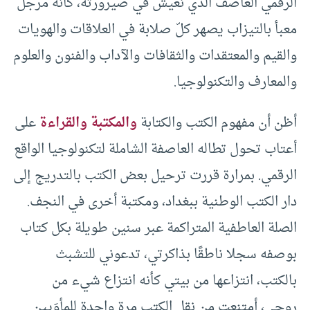
الرقمي العاصف الذي نعيش في صيرورته، كأنه مرجل
معبأ بالتيزاب يصهر كلّ صلابة في العلاقات والهويات
والقيم والمعتقدات والثقافات والآداب والفنون والعلوم
والمعارف والتكنولوجيا.
أظن أن مفهوم الكتب والكتابة
والمكتبة والقراءة
على
أعتاب تحول تطاله العاصفة الشاملة لتكنولوجيا الواقع
الرقمي. بمرارة قررت ترحيل بعض الكتب بالتدريج إلى
دار الكتب الوطنية ببغداد، ومكتبة أخرى في النجف.
الصلة العاطفية المتراكمة عبر سنين طويلة بكل كتاب
بوصفه سجلا ناطقًا بذاكرتي، تدعوني للتشبث
بالكتب، انتزاعها من بيتي كأنه انتزاع شيء من
روحي، أمتنعت من نقل الكتب مرة واحدة للمأوَيين