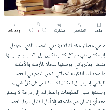
زيادة حجم الخط
تقليل حجم الخط
حفظ
الملخص
مشاركة
الإعدادات
16
ماهي مصائر مكتباتنا؟ يؤلمني المصير الذي ستؤول
إليه كتبي، لي مع كل كتاب ذكرى، بل الكتب بمجموعها
تفيض بذكرياتي، بوصفها سجلًا للأزمنة والأمكنة
والمحطات الفكرية لحياتي. نحن اليوم في العصر
الرقمي إذ يتوغل الذكاءُ الاصطناعي في كلِّ شيء،
ويتدفق سيل المعلومات والمعارف، إلى درجة لا يتمكن
معه أيّ إنسان من ملاحقة إلا أقل القليل فيها. ‏العصر