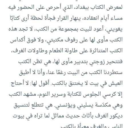
لمعرض الكتاب ببغداد، الذي أحرص على الحضور فيه
مساء أيام انعقاده، ينهار القرار فجأة لحظة أرى كتابًا
يغويني، أعود للبيت بمجموعة من الكتب، لا تجد هذه
الكتب مأوى لها على رفوف مكتبتي، ولا فوق أكداس
الكتب المتناثرة على طاولة الطعام وطاولات الغرف،
فتتحير زوجتي بتدبير مأوى لها، هي تظن الكتب
ستطردنا الكتب من البيت رغمًا عنا، وأنا لا أطيق
العيش في بيت لا يختنق بالكتب. أقول لها: لا أحتاج
إلا كرسي الجلوس للكتابة وسرير النوم، مشهد الكتب
وهي مكدّسة يسليني ويؤنسني. هي تتطلع لتنسيق
ديكور الغرف بأثاث حديث مماثل لما تراه في بيوت
الناس، والغرف معبأة بالكتب.