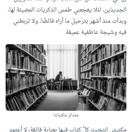
الجديدَين، لئلا يفجعني طمس الذكريات المضيئة لها،
وبدأت منذ أشهر بترحيل ما أراه فائضًا، ولا تربطني
فيه وشيجة عاطفية عميقة.
مصائر مكتباتنا
مكتبتي انتخبت كلَّ كتاب فيها بعناية فائقة، لا أعتمد