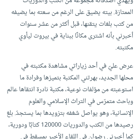
ويهدي أصدقائه مجموعة من الكتب والدوريات
الممتازة. بيته يضيق على الرغم من سعته بما يضيفه
من كتب بلغات يتقنها، قبل أكثر من عشر سنوات
أخبرني بأنه اشترى مكانًا ببناية في بيروت ليأوي
مكتبته.
عرض عليّ في أحد زياراتي مشاهدة مكتبته في
محلها الجديد، بهرتني المكتبة بتميزها وفرادة ما
استوعبته من مؤلفات نوعية، مكتبة نادرة انتقاها عالم
وباحث متمرّس في التراث الإسلامي والعلوم
الإنسانية، وهو يواصل شغفه بتزويدها بما يستجدّ. بلغ
رصيدها من الكتب والدوريات 120000 كتابًا ودورية،
كما أخبرني رضوان في اللقاء الأخير بمسقط في