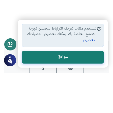
التزكية
علم الأخلاق
فلسفة الأخلاق
#
#
#
نستخدم ملفات تعريف الارتباط لتحسين تجربة
التصفح الخاصة بك. يمكنك تخصيص تفضيلاتك.
تخصيص
هل انتفعت بهذا المحتوى؟
موافق
نعم
لا
عن الكاتب
أحمد الريسوني
لديه 41 مقالة