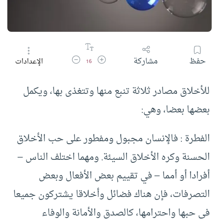
زيادة حجم الخط
تقليل حجم الخط
حفظ
مشاركة
الإعدادات
16
للأخلاق مصادر ثلاثة تنبع منها وتتغذى بها، ويكمل
بعضها بعضا، وهي:
الفطرة : فالإنسان مجبول ومفطور على حب الأخلاق
الحسنة وكره الأخلاق السيئة. ومهما اختلف الناس –
أفرادا أو أمما – في تقييم بعض الأفعال وبعض
التصرفات، فإن هناك فضائل وأخلاقا يشتركون جميعا
في حبها واحترامها، كالصدق والأمانة والوفاء