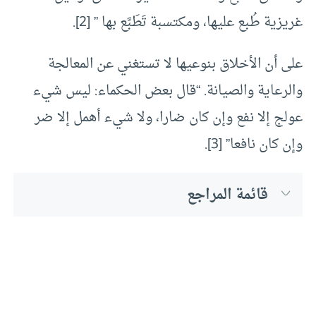
غريزية طُبع عليها، ومكتسبة تَطَبَّع بها ” [2].
على أن الأخلاق بنوعيها لا تستغني عن المعالجة
والرعاية والصيانة. “قال بعض الحكماء: ليس شيء
عولج إلا نفع وإن كان ضارا، ولا شيء أهمل إلا ضر
وإن كان نافعا” [3].
قائمة المراجع