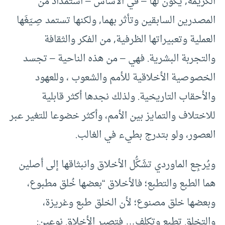
الكريمة, يكون لها – في الأساس – استمدادٌ من
المصدرين السابقين وتأثر بهما, ولكنها تستمد صِـيَغَها
العملية وتعبيراتها الظرفية, من الفكر والثقافة
والتجربة البشرية. فهي – من هذه الناحية – تجسد
الخصوصية الأخلاقية للأمم والشعوب ، وللعهود
والأحقاب التاريخية. ولذلك نجدها أكثر قابلية
للاختلاف والتمايز بين الأمم، وأكثر خضوعا للتغير عبر
العصور، ولو بتدرج بطيء في الغالب.
ويُرجِع الماوردي تشَكُّل الأخلاق وانبثاقها إلى أصلين
هما الطبع والتطبع؛ فالأخلاق “بعضها خُلق مطبوع،
وبعضها خلق مصنوع؛ لأن الخلق طبع وغريزة،
والتخلق تطبع وتكلف… فتصير الأخلاق نوعين: