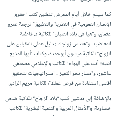
كما سيتم خلال أيام المعرض تدشين كتب “حقوق
الإنسان العمومية في النظرية والتطبيق” ترجمة عمرو
عثمان، و”هيا في بلاد الصبان” للكاتبة د. فاطمة
المعاضيد، و”هندس زواجك : دليل عملي للمقبلين على
الزواج” للكاتبة ميسون أبوحمدة، وكتاب “أيها المذيع
انتبه!! أنت على الهواء” للكاتب والإعلامي مصطفى
عاشور، و”مسار نحو التميز .. استراتيجيات لتحقيق
أقصى استفادة من فرص عملك”، للكاتبة مريم الزادي.
بالإضافة إلى تدشين كتب “بلاد الزجاج” للكاتبة ضحى
خصاونة، و”الأمثال العربية والتنمية البشرية” للكاتب