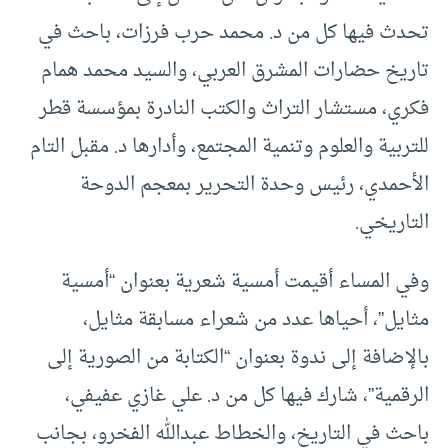
تحدث فيها كل من د. محمد حرب فرزات، باحث في
تاريخ حضارات المشرق العربي، والسيد محمد همام
فكري، مستشار التراث والكتب النادرة بمؤسسة قطر
للتربية والعلوم وتنمية المجتمع، وأدارها د. مقبل التام
الأحمدي، رئيس وحدة التحرير بمعجم الدوحة
التاريخي.
وفي المساء أقيمت أمسية شعرية بعنوان “أمسية
مثايل”، أحياها عدد من شعراء مسابقة مثايل،
بالإضافة إلى ندوة بعنوان “الكتابة من الصورية إلى
الرقمية”، شارك فيها كل من د. علي غازي عفيفي،
باحث في التاريخ، والخطاط عبدالله الفخرو، بجانب