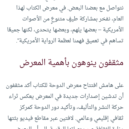
نتواصل مع بعضنا البعض. في معرض الكتاب لهذا
العام، نفخر بمشاركة طيفٍ متنوعٍ من الأصوات
الأمريكية – بعضها يلهم، وبعضها يتحدى، لكنها جميعًا
تساهم في تعميق فهمنا لعظمة الرواية الأمريكية”.
مثقفون ينوهون بأهمية المعرض
على هامش افتتاح معرض الدوحة للكتاب أكد مثقفون
أن تدشين إصدارات جديدة في المعرض يعكس ثراء
حركة النشر والتأليف، وتأكيد دور الدوحة كمركز
ثقافي إقليمي وعالمي. لافتين عبر مقاطع فيديو بثتها