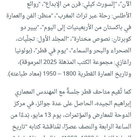
الآن”، “إلسورث كيلي: قرن من الإبداع”، “روائع
الأطلس: رحلة عبر تراث المغرب”، “منظر: الفن والعمارة
في باكستان من الأربعينيات إلى اليوم”، “بيير دو
كوبرتان: نصوص مختارة”، “المجلد الأول: تجلّيات،
الصحراء والبحر والسماء”، “يوم في قطر”، (بولونيا
راغازي: مجموعة الكتب المذهلة 2025 المرموقة)،
وتاريخ العمارة القطرية 1800 – 1950 (معاد طباعته).
كما تُقيم متاحف قطر جلسةً مع المهندس المعماري
إبراهيم الجيده، الحاصل على عدة جوائز، في مركز
الدوحة للمعارض والمؤتمرات، يوم 13 مايو، بَدءًا من
الساعة الرابعة والنصف عصرًا، لمُناقشة كتابه “تاريخ