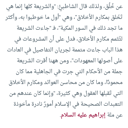
عن خُلُق، ولذلك قال الشاطبيُّ: “والشريعة كلها إنما هي
تَخَلق بمكارم الأخلاق”، وهي “أول ما خوطبوا به، وأكثر
ما تجد ذلك في السور المكية”، فـ “جاءت الشريعة
لتُتَمم مكارم الأخلاق، فدل على أن المشروعات في
هذا الباب جاءت متممة لجريان التفاصيل في العادات
على أصولها المعهودات”، ومن ههنا أقرت الشريعة
جملة من الأحكام التي جرت في الجاهلية مما كان
محمودًا، وما كان من محاسن العوائد ومكارم الأخلاق
التي تَقبلها العقول وهي كثيرة، “وإنما كان عندهم من
التعبدات الصحيحة في الإسلام أمورٌ نادرة مأخوذة
عن ملة
إبراهيم عليه السلام
.