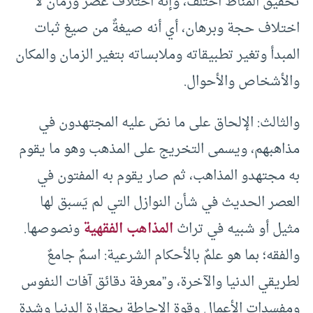
تحقيق المناط اختلف، وإنه اختلافُ عصر وزمان لا
اختلاف حجة وبرهان، أي أنه صيغةٌ من صيغ ثبات
المبدأ وتغير تطبيقاته وملابساته بتغير الزمان والمكان
والأشخاص والأحوال.
والثالث: الإلحاق على ما نصّ عليه المجتهدون في
مذاهبهم، ويسمى التخريج على المذهب وهو ما يقوم
به مجتهدو المذاهب، ثم صار يقوم به المفتون في
العصر الحديث في شأن النوازل التي لم يَسبق لها
مثيل أو شبيه في تراث
المذاهب الفقهية
ونصوصها.
والفقه؛ بما هو علمٌ بالأحكام الشرعية: اسمٌ جامعٌ
لطريقي الدنيا والآخرة، و”معرفة دقائق آفات النفوس
ومفسدات الأعمال وقوة الإحاطة بحقارة الدنيا وشدة