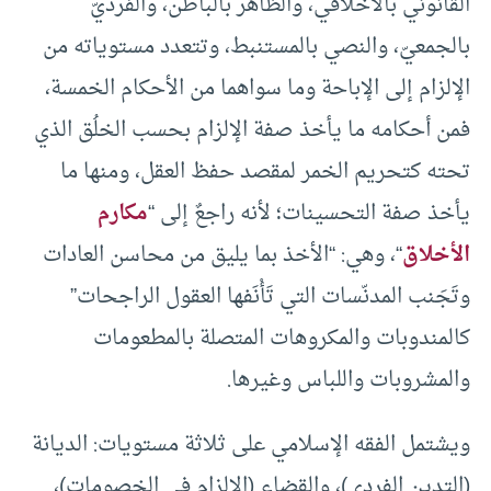
القانوني بالأخلاقي، والظاهر بالباطن، والفرديّ
بالجمعيّ، والنصي بالمستنبط، وتتعدد مستوياته من
الإلزام إلى الإباحة وما سواهما من الأحكام الخمسة،
فمن أحكامه ما يأخذ صفة الإلزام بحسب الخلُق الذي
تحته كتحريم الخمر لمقصد حفظ العقل، ومنها ما
يأخذ صفة التحسينات؛ لأنه راجعٌ إلى “
مكارم
الأخلاق
“، وهي: “الأخذ بما يليق من محاسن العادات
وتَجَنب المدنّسات التي تَأْنَفها العقول الراجحات”
كالمندوبات والمكروهات المتصلة بالمطعومات
والمشروبات واللباس وغيرها.
ويشتمل الفقه الإسلامي على ثلاثة مستويات: الديانة
(التدين الفردي)، والقضاء (الإلزام في الخصومات)،