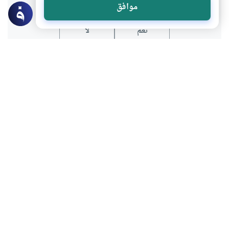
موافق
نعم
لا
عن الكاتب
معتز الخطيب
لديه 18 مقالة
أستاذ في مركز التشريع الإسلامي والأخلاق بجامعة حمد بن
خليفة
بعض أعماله
الإمام الشافعي بين أهل الرأي وأهل الحديث
المفتون المعاصرون والاستدلال بالقواعد الكلية