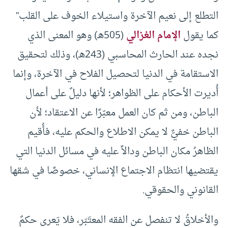
التطلع إلى نعيم الآخرة واستيلاء الخوف على القلب”
كما يقول
الإمام الغزالي
(505هـ) وهو المعنى الذي
نجده عند الحارث المحاسبي (243هـ)، وذلك لتحقيق
الاستقامة في الدنيا لتحصيل الفلاح في الآخرة، وإنما
أُديرت الأحكام على الظواهر؛ لأنها دليلٌ على أعمال
الباطن، ومن ثم كان العمل معبّرًا عن الاعتقاد؛ لأن
الباطن خفيٌّ لا يمكن الاطلاع والحكم عليه، فأُقيم
الظاهرُ مكان الباطن ودالاً عليه في مسائل الدنيا التي
يقتضيها انتظام الاجتماع الإنساني، خصوصًا في شقها
القانوني والحقوقي.
والأخلاقُ لا تنفصل عن الفقه المعتَبَر، فلا يَعرى حكمٌ