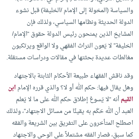
والسياسة (المخولة إلى الإمام /الخليفة) قبل نشوء
الدولة الحديثة ونظامها السياسي، ولذلك فإن
المشايخ الذين يمنحون رئيس الدولة حقوق “الإمام/
الخليفة” لا يَعون التراث الفقهي ولا الواقع ويرتكبون
مغالطات عديدة بحثتها في مقالات ودراسات مستقلة.
وقد ناقش الفقهاء طبيعة الأحكام الثابتة بالاجتهاد
وهل يقال فيها: حكم الله أو لا؟ والذي قرره الإمام
ابن
القيم
أنه “لا يَسوغ إطلاق حكم الله على ما لا يَعلم
العبد أن الله حَكَم به يقينًا من مسائل الاجتهاد”، ولذلك
اصطلح المتأخرون على التفريق بين الشريعة والفقه
كما سبق، فصار الفقه مشتملاً على الوحي والاجتهاد