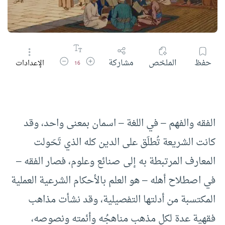
زيادة حجم الخط
تقليل حجم الخط
حفظ
الملخص
مشاركة
الإعدادات
16
الفقه والفهم – في اللغة – اسمان بمعنى واحد، وقد
كانت الشريعة تُطلَق على الدين كله الذي تَحَولت
المعارف المرتبطة به إلى صنائع وعلوم، فصار الفقه –
في اصطلاح أهله – هو العلم بالأحكام الشرعية العملية
المكتسبة من أدلتها التفصيلية، وقد نشأت مذاهب
فقهية عدة لكل مذهب مناهجُه وأئمته ونصوصه،