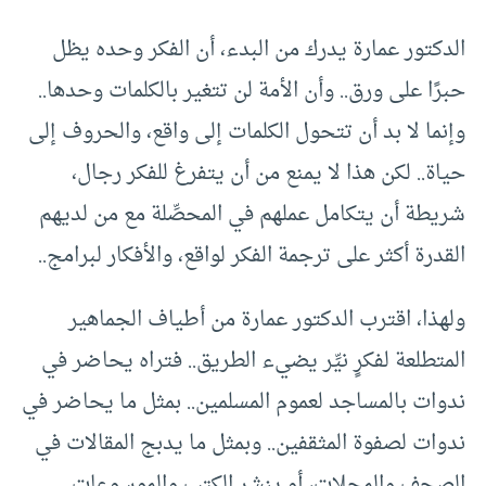
الدكتور عمارة يدرك من البدء، أن الفكر وحده يظل
حبرًا على ورق.. وأن الأمة لن تتغير بالكلمات وحدها..
وإنما لا بد أن تتحول الكلمات إلى واقع، والحروف إلى
حياة.. لكن هذا لا يمنع من أن يتفرغ للفكر رجال،
شريطة أن يتكامل عملهم في المحصِّلة مع من لديهم
القدرة أكثر على ترجمة الفكر لواقع، والأفكار لبرامج..
ولهذا، اقترب الدكتور عمارة من أطياف الجماهير
المتطلعة لفكرٍ نيِّر يضيء الطريق.. فتراه يحاضر في
ندوات بالمساجد لعموم المسلمين.. بمثل ما يحاضر في
ندوات لصفوة المثقفين.. وبمثل ما يدبج المقالات في
الصحف والمجلات، أو ينشر الكتب والموسوعات..