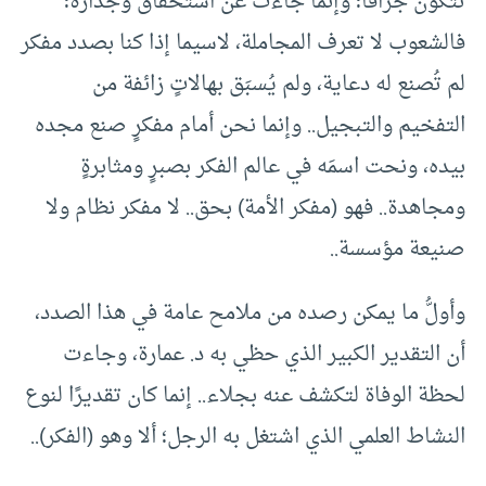
تتكون جزافًا؛ وإنما جاءت عن استحقاق وجدارة؛
فالشعوب لا تعرف المجاملة، لاسيما إذا كنا بصدد مفكر
لم تُصنع له دعاية، ولم يُسبَق بهالاتٍ زائفة من
التفخيم والتبجيل.. وإنما نحن أمام مفكرٍ صنع مجده
بيده، ونحت اسمَه في عالم الفكر بصبرٍ ومثابرةٍ
ومجاهدة.. فهو (مفكر الأمة) بحق.. لا مفكر نظام ولا
صنيعة مؤسسة..
وأولُّ ما يمكن رصده من ملامح عامة في هذا الصدد،
أن التقدير الكبير الذي حظي به د. عمارة، وجاءت
لحظة الوفاة لتكشف عنه بجلاء.. إنما كان تقديرًا لنوع
النشاط العلمي الذي اشتغل به الرجل؛ ألا وهو (الفكر)..