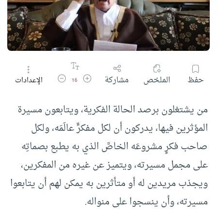
زيادة حجم الخط
تقليل حجم الخط
حفظ
الملخص
مشاركة
الإعدادات
16
من يشتغلون برصد الحالة الفكرية، ويتابعون مسيرة
المؤثرين فيها، يدركون أن لكل مفكرٍّ عالَمَه، ولكل
صاحب فكرٍ مشروعَه الخاصَّ الذي به يطبع بصماتِه
على مجمل مسيرته، ويتميز عن غيره من المفكرين،
ويجذب مريدين له أو متأثرين به يمكن لهم أن يتابعوا
مسيرته، وأن ينسجوا على منواله.