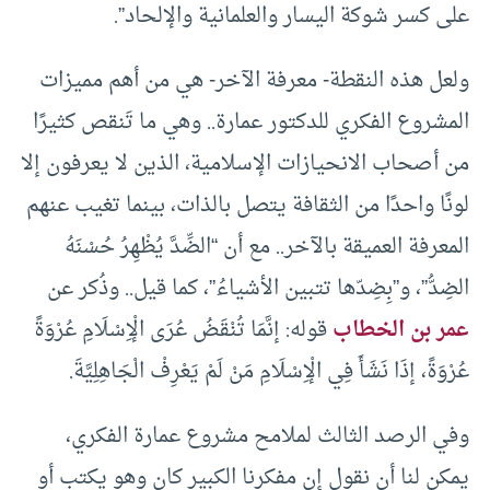
على كسر شوكة اليسار والعلمانية والإلحاد”.
ولعل هذه النقطة- معرفة الآخر- هي من أهم مميزات
المشروع الفكري للدكتور عمارة.. وهي ما تَنقص كثيرًا
من أصحاب الانحيازات الإسلامية، الذين لا يعرفون إلا
لونًا واحدًا من الثقافة يتصل بالذات، بينما تغيب عنهم
المعرفة العميقة بالآخر.. مع أن “الضِّدَّ يُظْهِرُ حُسْنَهُ
الضِدُّ”، و”بِضِدّها تتبين الأشياءُ”، كما قيل.. وذُكر عن
عمر بن الخطاب
قوله: إنَّمَا تُنْقَضُ عُرَى الْإِسْلَامِ عُرْوَةً
عُرْوَةً، إذَا نَشَأَ فِي الْإِسْلَامِ مَنْ لَمْ يَعْرِفْ الْجَاهِلِيَّةَ.
وفي الرصد الثالث لملامح مشروع عمارة الفكري،
يمكن لنا أن نقول إن مفكرنا الكبير كان وهو يكتب أو