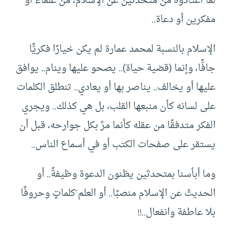
لما اعتادوه من متحدثين عن الإسلام، من علماء أو
مفكرين أو دعاة..
الإسلام بالنسبة لمحمد عمارة لم يكن خيارًا فكريًّا
جافًّا، وإنما (قضية حياة).. يصحو عليها وينام.. يوافق
عليها أو يخالف.. يناصر بها أو يعادي.. تنطلق الكلمات
على لسانه كأن منبعها القلب، بل هي كذلك.. ويجري
الفكر متدفقًا من عقله كأنما مرَّ بكل جوارحه، قبل أن
يستقر على صفحات الكتب أو في أسماع الناس..
وما أبأسنا بمتحدثين يظنون الدعوة وظيفةً.. أو
الحديثَ عن الإسلام منصبًا.. أو العلم َكلماتٍ وحروفًا
بلا عاطفة وانفعال..!!