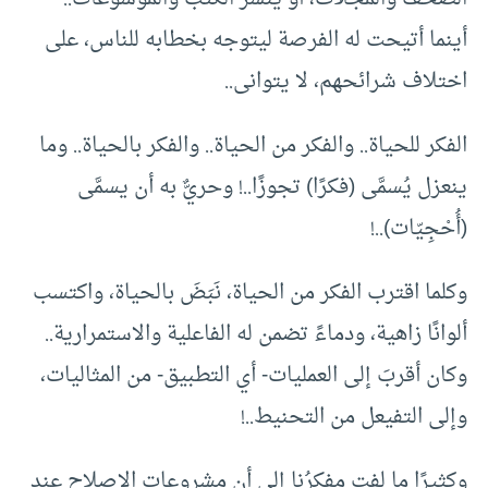
أينما أتيحت له الفرصة ليتوجه بخطابه للناس، على
اختلاف شرائحهم، لا يتوانى..
الفكر للحياة.. والفكر من الحياة.. والفكر بالحياة.. وما
ينعزل يُسمَّى (فكرًا) تجوزًا..! وحريٌّ به أن يسمَّى
(أُحْجِيّات)..!
وكلما اقترب الفكر من الحياة، نَبَضَ بالحياة، واكتسب
ألوانًا زاهية، ودماءً تضمن له الفاعلية والاستمرارية..
وكان أقربَ إلى العمليات- أي التطبيق- من المثاليات،
وإلى التفيعل من التحنيط..!
وكثيرًا ما لفت مفكرُنا إلى أن مشروعات الإصلاح عند