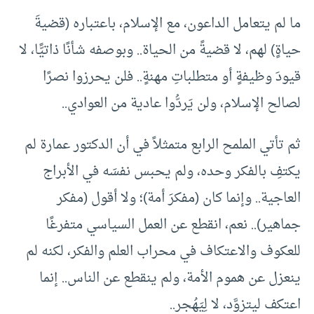
ما لم يتعامل الداعون، مع الإسلام، باعتباره (قضيةَ
حياةٍ) لهم، لا قضيةً من الحياة.. وبوصفه شأنًا ذاتيًّا، لا
قيودَ وظيفةٍ أو متطلباتِ مهنةٍ.. فلن يحرزوا نصرًا
لصالح الإسلام، ولن يَردُّوا عادية من العوادي..
ثم تأتي الملمح الرابع متمثلاً في أن الدكتور عمارة لم
يكتفِ بالفكر وحده، ولم يحبس نفسَه في الأبراج
العاجية.. وإنما كان (مفكرَ أمة)؛ ولا أقول (مفكر
جماهير).. نعم، انقطع عن العمل السياسي متفرغًا
للعكوف والاعتكاف في محراب العلم والفكر، لكنه لم
ينعزل عن هموم الأمة، ولم ينقطع عن الناس.. إنما
اعتكف ليتزوَّد، لا لِيَهُجر..