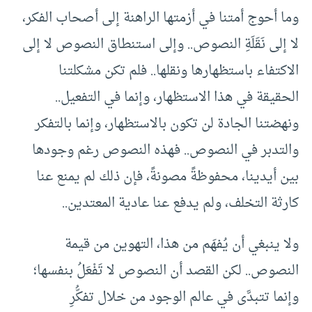
وما أحوج أمتنا في أزمتها الراهنة إلى أصحاب الفكر،
لا إلى نَقَلَةِ النصوص.. وإلى استنطاق النصوص لا إلى
الاكتفاء باستظهارها ونقلها.. فلم تكن مشكلتنا
الحقيقة في هذا الاستظهار، وإنما في التفعيل..
ونهضتنا الجادة لن تكون بالاستظهار، وإنما بالتفكر
والتدبر في النصوص.. فهذه النصوص رغم وجودها
بين أيدينا، محفوظةً مصونةً، فإن ذلك لم يمنع عنا
كارثة التخلف، ولم يدفع عنا عادية المعتدين..
ولا ينبغي أن يُفهَم من هذا، التهوين من قيمة
النصوص.. لكن القصد أن النصوص لا تَفْعَلُ بنفسها؛
وإنما تتبدَّى في عالم الوجود من خلال تفكُّرِ