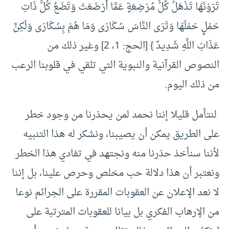
تَرَوْنَهَا تَذْهَلُ كُلُّ مُرْضِعَةٍ عَمَّا أَرْضَعَتْ وَتَضَعُ كُلُّ ذَاتِ
حَمْلٍ حَمْلَهَا وَتَرَى النَّاسَ سُكَارَى وَمَا هُمْ بِسُكَارَى وَلَكِنَّ
عَذَابَ اللَّهِ شَدِيدٌ } [الحج: 1، 2] وغير ذلك من
النصوص القرآنية والنبوية التي تلقي في قلوبنا الرعب
من ذلك اليوم.
لنتأمل قليلا إننا نحمد لمن يحذرنا من وجود خطر
على الطريق يمكن أن يصيبنا، ونشكر له هذا التنبيه
لأننا سنأخذ حذرنا منه ونجتهد في تفادي هذا الخطر
ونعتبر أن هذا دلالة حب مخلص وحرص علينا، بل إننا
لا نعد الإعلان عن العقوبات المقررة على الجرائم نوعا
من الإرهاب الفكري بل بيانا للعقوبات المترتبة على