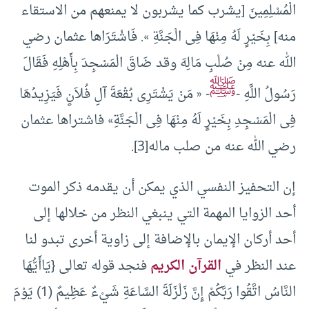
الْمُسْلِمِينَ [يشرب كما يشربون لا يمنعهم من الاستقاء
منه] بِخَيْرٍ لَهُ مِنْهَا فِى الْجَنَّةِ ». فَاشْتَرَاها عثمان رضي
الله عنه مِنْ صُلْبِ مَالِهَ وقد ضَاقَ الْمَسْجِدَ بِأَهْلِهِ فَقَالَ
ﷺ
رَسُولُ اللَّهِ -
- « مَنْ يَشْتَرِى بُقْعَةَ آلِ فُلاَنٍ فَيَزِيدُهَا
فِى الْمَسْجِدِ بِخَيْرٍ لَهُ مِنْهَا فِى الْجَنَّةِ» فاشتراها عثمان
رضي الله عنه من صلب ماله[3].
إن التحفيز النفسي الذي يمكن أن يقدمه ذكر الموت
أحد الزوايا المهمة التي ينبغي النظر من خلالها إلى
أحد أركان الإيمان بالإضافة إلى زاوية أخرى تبدو لنا
عند النظر في
القرآن الكريم
فنجد قوله تعالى {يَاأَيُّهَا
النَّاسُ اتَّقُوا رَبَّكُمْ إِنَّ زَلْزَلَةَ السَّاعَةِ شَيْءٌ عَظِيمٌ (1) يَوْمَ