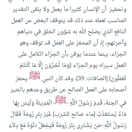
وتحفيز أن الإنسان كثيرا ما يعمل ولا يلقى التقدير
المناسب لعمله عند ذلك قد يتوقف البعض عن العمل
النافع الذي يصلح الله به شؤون الخلق في دنياهم
وآخرتهم، إذ أن المحفز على العمل قد توقف وهو
الجزاء، بينما عندما يوقن بأن الجزاء الكامل على
العمل سيراه يوم الجزاء {وَمَا تُجْزَوْنَ إِلَّا مَا كُنْتُمْ
ﷺ
تَعْمَلُونَ} [الصافات: 39]، وقد كان النبي
يحفز
أصحابه على العمل الصالح عن طريق وعدهم بالخير
ﷺ
في الجنة، قَدِمَ رَسُولَ اللَّهِ -
- الْمَدِينَةَ وَلَيْسَ بِهَا
مَاءٌ يُسْتَعْذَبُ [ماء صالح للشرب] غَيْرَ بِئْرِ رُومَةَ فَقَالَ
رَسُولُ اللَّهِ:«مَنْ يَشْتَرِى بِئْرَ رُومَةَ فَيَجْعَلُ دَلْوَهُ مَعَ دِلاَءِ