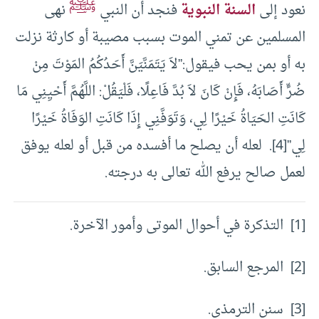
ﷺ
نعود إلى
السنة النبوية
فنجد أن النبي
نهى
المسلمين عن تمني الموت بسبب مصيبة أو كارثة نزلت
به أو بمن يحب فيقول:”لاَ يَتَمَنَّيَنَّ أَحَدُكُمُ المَوْتَ مِنْ
ضُرٍّ أَصَابَهُ، فَإِنْ كَانَ لاَ بُدَّ فَاعِلًا، فَلْيَقُلْ: اللَّهُمَّ أَحْيِنِي مَا
كَانَتِ الحَيَاةُ خَيْرًا لِي، وَتَوَفَّنِي إِذَا كَانَتِ الوَفَاةُ خَيْرًا
لِي”[4]. لعله أن يصلح ما أفسده من قبل أو لعله يوفق
لعمل صالح يرفع الله تعالى به درجته.
[1] التذكرة في أحوال الموتى وأمور الآخرة.
[2] المرجع السابق.
[3] سنن الترمذى.