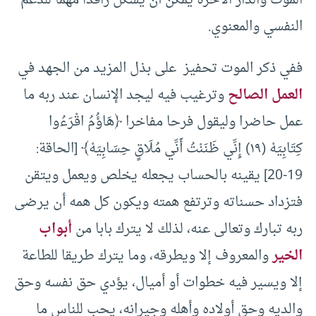
الموت والدار الآخرة يمكن أن يشكل رافدا مهما للدعم
النفسي والمعنوي.
ففي ذكر الموت تحفيز على بذل المزيد من الجهد في
العمل الصالح
وترغيب فيه ليجد الإنسان عند ربه ما
عمل حاضرا وليقول فرحا مفاخرا ﴿هَاؤُمُ ‌اقْرَءُوا
كِتَابِيَهْ (١٩) إِنِّي ظَنَنْتُ أَنِّي مُلَاقٍ حِسَابِيَهْ﴾ [الحاقة:
19-20] يقينه بالحساب يجعله يخلص ويعمل ويتقن
فتزداد حسناته وترتفع همته ويكون كل همه أن يرضى
ربه تبارك وتعالى عنه، لذلك لا يترك بابا من
أبواب
الخير
والمعروف إلا ويطرقه، وما يترك طريقا للطاعة
إلا ويسير فيه خطوات أو أميال، يؤدي حق نفسه وحق
والديه وحق أولاده وأهله وجيرانه، يحب للناس ما