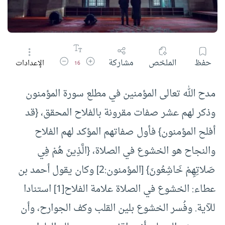
زيادة حجم الخط
تقليل حجم الخط
حفظ
الملخص
مشاركة
الإعدادات
16
مدح الله تعالى المؤمنين في مطلع سورة المؤمنون
وذكر لهم عشر صفات مقرونة بالفلاح المحقق، {قد
أفلح المؤمنون} فأول صفاتهم المؤكد لهم الفلاح
والنجاح هو الخشوع في الصلاة، {الَّذِينَ هُمْ فِي
صَلاتِهِمْ خَاشِعُونَ} [المؤمنون:2] وكان يقول أحمد بن
عطاء: الخشوع في الصلاة علامة الفلاح[1] استنادا
للآية. وفُسر الخشوع بلين القلب وكف الجوارح، وأن