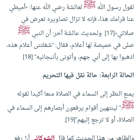
ﷺ
لقول رسول الله
لعائشة رضي الله عنها: «أميطي
عنا قرامك هذا، فإنه لا تزال تصاويره تعرض في
ﷺ
صلاتي»[17] ولحديث عائشة آخر: أن النبي
صلى في خميصة لها أعلام، فقال: “شغلتنى أعلام هذه،
اذهبوا بها إلى أبي جهم، وأتونى بأنبجانيه” [18]
الحالة الرابعة: حالة نقل فيها التحريم
يمنع النظر إلى السماء في الصلاة منعا أكيدا لقوله
ﷺ
:” لينتهين أقوام يرفعون أبصارهم إلى السماء في
الصلاة، أو لا ترجع إليهم”[19].
والظاهر من هذا الحديث كما قال
الشوكاني
أنَّ رفع