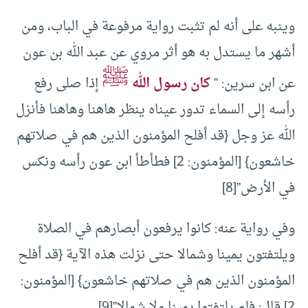
وينبه على أنه لم تثبت رواية مرفوعة في الباب، ومن
أشهر ما يستدل به هو أثر مروي عن عبد الله بن عون
ﷺ
عن ابن سرين: ”
كان رسول الله
إذا صلى رفع
رأسه إلى السماء تدور عيناه ينظر هاهنا وهاهنا فأنزل
الله عز وجل {قد أفلح المؤمنون الذين هم في صلاتهم
خاشعون} [المؤمنون: 2] فطأطأ ابن عون رأسه ونكس
في الأرض”[8]
وفي رواية عنه: كانوا يرفعون أبصارهم في الصلاة
ويلتفتون يمينا وشمالا حتى نزلت هذه الآية {قد أفلح
المؤمنون الذين هم في صلاتهم خاشعون} [المؤمنون:
2] قال: فلم يلتفتوا يمينا ولا شمالا”[9].