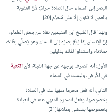
البصر إلى السماء حال الصلاة حرامٌ؛ لأنَّ العقوبة
بالعمى لا تكون إلَّا على مُحرَّم.[20]
ولهذا قال الشيخ ابن العثيمين نقلا عن بعض العلماءِ:
إنَّ الإنسان إذا رَفَعَ بصرَه إلى السماءِ وهو يُصلِّي بطَلتْ
صلاتهُ، واستدلوا لذلك بدليلين:
الأول: أنه انصرف بوجهه عن جهة القبلة، لأن
الكعبة
في الأرض، وليست في السماء.
الثاني: أنه فعل محرما منهيا عنه في الصلاة
بخصوصها، وفعل المحرم المنهي عنه في العبادة
بخصوصها يقتضي بطلانها[21].