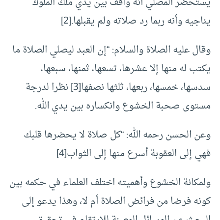
يستحضر المصلي أنه واقف بين يدي ملك الملوك
يناجيه وأنه ربما رد صلاته ولم يقبلها.[2]
وقال عليه الصلاة والسلام: “إن العبد ليصلي الصلاة ما
يكتب له منها إلا عشرها، تسعها، ثمنها، سبعها،
سدسها، خمسها، ربعها، ثلثها نصفها[3] نظرا لدرجة
مستوى صحبة الخشوع وانكساره بين يدي الله.
وعن الحسن رحمه الله: “كل صلاة لا يحضرها قلبك
فهي إلى العقوبة أسرع منها إلى الثواب[4]
ولمكانة الخشوع وأهميته اختلف العلماء في حكمه بين
كونه فرضا من فرائض الصلاة أم لا، وهذا يدعو إلى