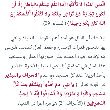
الَّذِينَ آمَنُوا لا تَأْكُلُوا أَمْوَالَكُمْ بَيْنَكُمْ بِالْبَاطِلِ إِلَّا أَنْ
تَكُونَ تِجَارَةً عَنْ تَرَاضٍ مِنْكُمْ وَلا تَقْتُلُوا أَنفُسَكُمْ إِنَّ
اللَّهَ كَانَ بِكُمْ رَحِيمًا
} (النساء: 29).
ولا شك أن المال هو أحد أهم مقومات الحياة والتي
بها تتحقق قدرات الإنسان وحفظ المال كمقصد شرعي
هو لإقامة حياة المسلم على صورتها المثلى ولتسخير
هذا المال في تحقيق أغراض الدنيا والآخرة، فالأمر
بأخذ الزينة عند كل مسجد مع عدم
الإسراف والتبذير
في قوله تعالى {
يَا بَنِي آدَمَ خُذُواْ زِينَتَكُمْ عِندَ كُلِّ
مَسْجِدٍ وكُلُواْ وَاشْرَبُواْ وَلاَ تُسْرِفُواْ إِنَّهُ لاَ يُحِبُّ
الْمُسْرِفِينَ
} (الأعراف:31) هو من أغراض الدنيا،