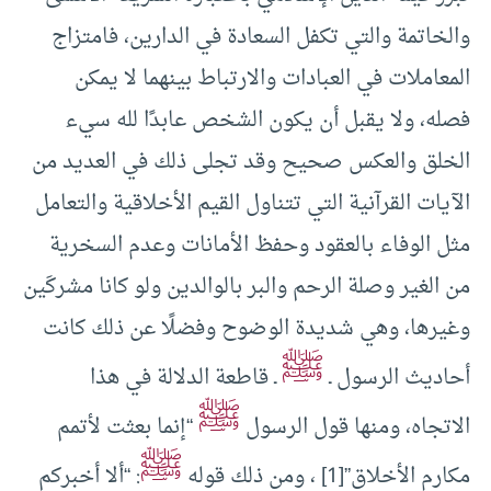
والخاتمة والتي تكفل السعادة في الدارين، فامتزاج
المعاملات في العبادات والارتباط بينهما لا يمكن
فصله، ولا يقبل أن يكون الشخص عابدًا لله سيء
الخلق والعكس صحيح وقد تجلى ذلك في العديد من
الآيات القرآنية التي تتناول القيم الأخلاقية والتعامل
مثل الوفاء بالعقود وحفظ الأمانات وعدم السخرية
من الغير وصلة الرحم والبر بالوالدين ولو كانا مشركَين
وغيرها، وهي شديدة الوضوح وفضلًا عن ذلك كانت
ﷺ
أحاديث الرسول ـ
ـ قاطعة الدلالة في هذا
ﷺ
الاتجاه، ومنها قول الرسول
“إنما بعثت لأتمم
ﷺ
مكارم الأخلاق”[1] ، ومن ذلك قوله
: “ألا أخبركم