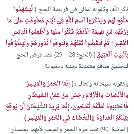
ذكر الله، وكقوله تعالى في فريضة الحج: {
لِّيَشهَدُواْ
مَنَٰفِعَ لَهُم وَيَذكُرُواْ ٱسمَ ٱللَّهِ فِيٓ أَيَّام مَّعۡلُومَٰتٍ عَلَىٰ مَا
رَزَقَهُم مِّنۢ بَهِيمَةِ ٱلۡأَنۡعَٰمِۖ فَكُلُواْ مِنۡهَا وَأَطۡعِمُواْ ٱلۡبَآئِسَ
ٱلۡفَقِير
*
ثُمَّ لۡيَقۡضُواْ تَفَثَهُمۡ وَلۡيُوفُواْ نُذُورَهُمۡ وَلۡيَطَّوَّفُواْ
بِٱلۡبَيۡتِ ٱلۡعَتِيقِ
} (الحج: 28 – 29) فقد فرض الحج
لتحقيق منافع متعددة دينية ودنيوية.
وكقوله سبحانه وتعالى: {
إِنَّمَا الْخَمْرُ وَالْمَيْسِرُ
وَالْأَنْصَابُ وَالْأَزْلامُ رِجْسٌ مِنْ عَمَلِ الشَّيْطَانِ
فَاجْتَنِبُوهُ لَعَلَّكُمْ تُفْلِحُونَ، إِنَّمَا يُرِيدُ الشَّيْطَانُ أَنْ يُوقِعَ
بَيْنَكُمُ الْعَدَاوَةَ وَالْبَغْضَاءَ فِي الْخَمْرِ وَالْمَيْسِرِ }
(المائدة: 90) فقد حرم الخمر والميسر لأنهما يفضيان