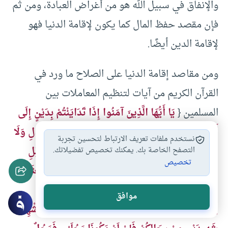
والإنفاق في سبيل الله هو من أغراض العبادة، ومن ثم
فإن مقصد حفظ المال كما يكون لإقامة الدنيا فهو
لإقامة الدين أيضًا.
ومن مقاصد إقامة الدنيا على الصلاح ما ورد في
القرآن الكريم من آيات لتنظيم المعاملات بين
المسلمين {
يَا أَيُّهَا الَّذِينَ آمَنُوا إِذَا تَدَايَنْتُمْ بِدَيْنٍ إِلَى
أَجَلٍ مُسَمًّى فَاكْتُبُوهُ وَلْيَكْتُبْ بَيْنَكُمْ كَاتِبٌ بِالْعَدْلِ وَلَا
نستخدم ملفات تعريف الارتباط لتحسين تجربة
يَأْبَ كَاتِبٌ أَنْ يَكْتُبَ كَمَا عَلَّمَهُ اللَّهُ فَلْيَكْتُبْ وَلْيُمْلِلِ
التصفح الخاصة بك. يمكنك تخصيص تفضيلاتك.
تخصيص
الَّذِي عَلَيْهِ الْحَقُّ وَلْيَتَّقِ اللَّهَ رَبَّهُ وَلَا يَبْخَسْ مِنْهُ شَيْئًا
فَإِنْ كَانَ الَّذِي عَلَيْهِ الْحَقُّ سَفِيهًا أَوْ ضَعِيفًا أَوْ لَا
موافق
يَسْتَطِيعُ أَنْ يُمِلَّ هُوَ فَلْيُمْلِلْ وَلِيُّهُ بِالْعَدْلِ وَاسْتَشْهِدُوا