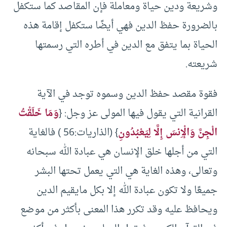
وشريعة ودين حياة ومعاملة فإن المقاصد كما ستكفل
بالضرورة حفظ الدين فهي أيضًا ستكفل إقامة هذه
الحياة بما يتفق مع الدين في أطره التي رسمتها
شريعته.
فقوة مقصد حفظ الدين وسموه توجد في الآية
القرانية التي يقول فيها المولى عز وجل: {
وَمَا خَلَقْتُ
الْجِنَّ وَالْإِنسَ إِلَّا لِيَعْبُدُونِ
} (الذاريات:56 ) فالغاية
التي من أجلها خلق الإنسان هي عبادة الله سبحانه
وتعالى، وهذه الغاية هي التي يعمل تحتها البشر
جميعًا ولا تكون عبادة الله إلا بكل مايقيم الدين
ويحافظ عليه وقد تكرر هذا المعنى بأكثر من موضع