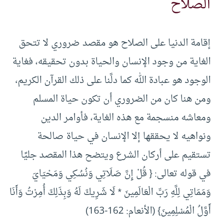
الصلاح
إقامة الدنيا على الصلاح هو مقصد ضروري لا تتحق
الغاية من وجود الإنسان والحياة بدون تحقيقه، فغاية
الوجود هو عبادة الله كما دلَّنا على ذلك القرآن الكريم،
ومن هنا كان من الضروري أن تكون حياة المسلم
ومعاشه منسجمة مع هذه الغاية، فأوامر الدين
ونواهيه لا يحققها إلا الإنسان في حياة صالحة
تستقيم على أركان الشرع ويتضح هذا المقصد جليًا
في قوله تعالى: { قُلْ إِنَّ صَلَاتِي وَنُسُكِي وَمَحْيَايَ
وَمَمَاتِي لِلَّهِ رَبِّ الْعَالَمِينَ * لَا شَرِيكَ لَهُ وَبِذَلِكَ أُمِرْتُ وَأَنَا
أَوَّلُ الْمُسْلِمِينَ} (الأنعام: 162-163)