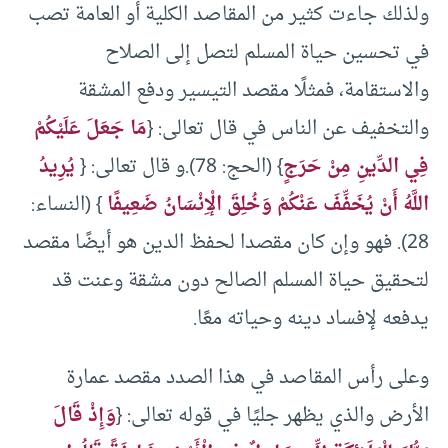
ولذلك جاءت كثير من المقاصد الكلية أو العامة تصب
في تحسين حياة المسلم لتصل إلى الصلاح
والاستقامة، فمثلًا مقصد التيسير ودفع المشقة
والتخفيف عن الناس في قال تعالى: {
مَا جَعَلَ عَلَيْكُمْ
فِي الدِّينِ مِنْ حَرَجٍ
} (الحج: 78).و قال تعالى: {
يُرِيدُ
اللَّهُ أَنْ يُخَفِّفَ عَنْكُمْ وَخُلِقَ الْإِنْسَانُ ضَعِيفًا
} (النساء:
28). فهو وإن كان مقصدا لحفظ الدين هو أيضًا مقصد
لتحقيق حياة المسلم الصالح دون مشقة وعنت قد
يدفعه لإفساد دينه وحياته معًا.
وعلى رأس المقاصد في هذا الصدد مقصد عمارة
الأرض والذي يظهر جليًا في قوله تعالى: {
وَإِذْ قَالَ