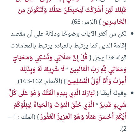
قَبْلِكَ لَئِنْ أَشْرَكْتَ لَيَحْبَطَنَّ عَمَلُكَ وَلَتَكُونَنَّ مِنَ
الْخَاسِرِينَ
} (الزمر: 65).
لكن من أكثر الآيات وضوحًا ودلالة على أن مقصد
إقامة الدين كما يرتبط بالعبادة يرتبط بالمعاملات
قوله هذا وجل {
قُلْ إِنَّ صَلَاتِي وَنُسُكِي وَمَحْيَايَ
وَمَمَاتِي لِلَّهِ رَبِّ الْعَالَمِينَ
*
لَا شَرِيكَ لَهُ وَبِذَلِكَ
أُمِرْتُ وَأَنَا أَوَّلُ الْمُسْلِمِينَ
} (الأنعام: 162-163).
وقوله أيضًا {
تَبَارَكَ الَّذِي بِيَدِهِ الْمُلْكُ وَهُوَ عَلَى كُلِّ
شَيْءٍ قَدِيرٌ
*
الَّذِي خَلَقَ الْمَوْتَ وَالْحَيَاةَ لِيَبْلُوَكُمْ
أَيُّكُمْ أَحْسَنُ عَمَلًا وَهُوَ الْعَزِيزُ الْغَفُورُ
} (الملك : 1 –
2).