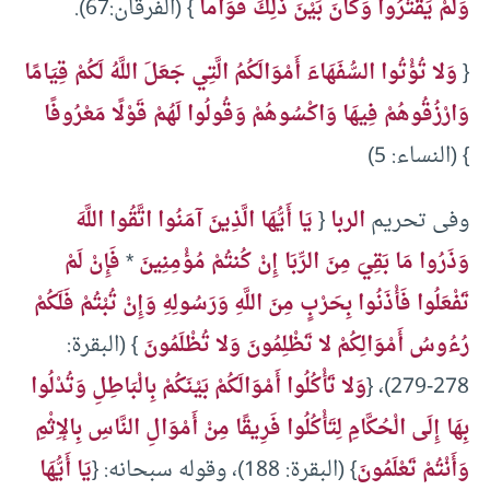
وَلَمْ يَقْتُرُوا وَكَانَ بَيْنَ ذَلِكَ قَوَاماً
} (الفرقان:67).
{
وَلا تُؤْتُوا السُّفَهَاءَ أَمْوَالَكُمُ الَّتِي جَعَلَ اللَّهُ لَكُمْ قِيَامًا
وَارْزُقُوهُمْ فِيهَا وَاكْسُوهُمْ وَقُولُوا لَهُمْ قَوْلًا مَعْرُوفًا
} (النساء: 5)
وفى تحريم
الربا
{
يَا أَيُّهَا الَّذِينَ آمَنُوا اتَّقُوا اللَّهَ
وَذَرُوا مَا بَقِيَ مِنَ الرِّبَا إِنْ كُنتُمْ مُؤْمِنِينَ
*
فَإِنْ لَمْ
تَفْعَلُوا فَأْذَنُوا بِحَرْبٍ مِنَ اللَّهِ وَرَسُولِهِ وَإِنْ تُبْتُمْ فَلَكُمْ
رُءُوسُ أَمْوَالِكُمْ لا تَظْلِمُونَ وَلا تُظْلَمُونَ
} (البقرة:
278-279)، {
وَلا تَأْكُلُوا أَمْوَالَكُمْ بَيْنَكُمْ بِالْبَاطِلِ وَتُدْلُوا
بِهَا إِلَى الْحُكَّامِ لِتَأْكُلُوا فَرِيقًا مِنْ أَمْوَالِ النَّاسِ بِالإِثْمِ
وَأَنْتُمْ تَعْلَمُونَ
} (البقرة: 188)، وقوله سبحانه: {
يَا أَيُّهَا