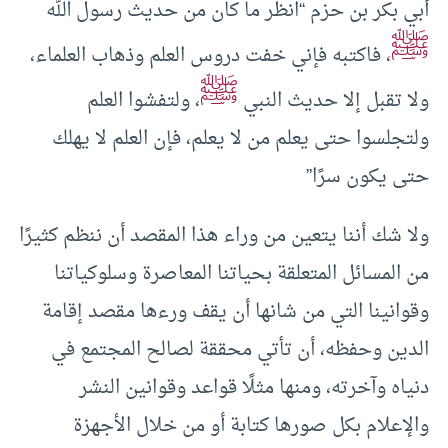
أبي بكر بن حزم “انظر ما كان من حديث رسول الله
ﷺ
، فاكتبه فإني خفت دروس العلم
وذهاب العلماء،
ﷺ
ولا تقبل إلا حديث النبي
، ولتفشوا العلم
ولتجلسوا حتى يعلم من لا يعلم، فإن العلم لا يهلك
حتى يكون سرًا”
ولا شك أننا يتعين من وراء هذا المقصد أن ننظم كثيرًا
من المسائل المتعلقة بحياتنا المعاصرة
وسلوكياتنا
وقوانينا التي من شانها أن يقف ورءها مقصد إقامة
الدين وحفظه، أن تأتي محققة لصالح المجتمع في
دنياه وآخرته، ومنها مثلًا قواعد وقوانين النشر
والإعلام بكل صورها كتابة أو من خلال الأجهزة