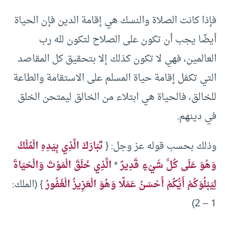
فإذا كانت الصلاة والنسك هي إقامة الدين فإن الحياة
أيضًا يجب أن تكون على الصلاح لتكون لله رب
العالمين، فهي لا تكون كذلك إلا بتحقيق كل المقاصد
التي تكفل إقامة حياة المسلم على الاستقامة والطاعة
للخالق، فالحياة هي ابتلاء من الخالق ليمتحن الخلق
في دينهم.
وذلك بحسب قوله عز وجل: {
تَبَارَكَ الَّذِي بِيَدِهِ الْمُلْكُ
وَهُوَ عَلَى كُلِّ شَيْءٍ قَدِيرٌ
*
الَّذِي خَلَقَ الْمَوْتَ وَالْحَيَاةَ
لِيَبْلُوَكُمْ أَيُّكُمْ أَحْسَنُ عَمَلًا وَهُوَ الْعَزِيزُ الْغَفُورُ
} (الملك:
1 – 2)