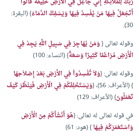
رَبُّكَ لِلْمَلَائِكَةِ إِنِّي جَاعِلٌ فِي الْأَرْضِ خَلِيفَةً قَالُوا
أَتَجْعَلُ فِيهَا مَنْ يُفْسِدُ فِيهَا وَيَسْفِكُ الدِّمَاءَ
} (البقرة:
30).
وقوله تعالى {
وَمَنْ يُهَاجِرْ فِي سَبِيلِ اللَّهِ يَجِدْ فِي
الْأَرْضِ مُرَاغَمًا كَثِيرًا وَسَعَةً
} (النساء: 100)
وقوله تعالى: {
وَلاَ تُفْسِدُواْ فِي الأَرْضِ بَعْدَ إِصْلاَحِهَا
} (الأعراف: 56)، {
وَيَسْتَخْلِفَكُمْ فِي الْأَرْضِ فَيَنْظُرَ كَيْفَ
تَعْمَلُونَ
} (الأعراف: 129)
في قوله تعالى له تعالى: {
هُوَ أَنْشَأَكُمْ مِنَ الْأَرْضِ
وَاسْتَعْمَرَكُمْ فِيهَا
} (هود: 61)