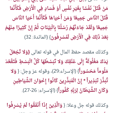
مَنْ قَتَلَ نَفْسًا بِغَيْرِ نَفْسٍ أَوْ فَسَادٍ فِي الْأَرْضِ فَكَأَنَّمَا
قَتَلَ النَّاسَ جَمِيعًا وَمَنْ أَحْيَاهَا فَكَأَنَّمَا أَحْيَا النَّاسَ
جَمِيعًا وَلَقَدْ جَاءَتْهُمْ رُسُلُنَا بِالْبَيِّنَاتِ ثُمَّ إِنَّ كَثِيرًا مِنْهُمْ
بَعْدَ ذَلِكَ فِي الْأَرْضِ لَمُسْرِفُونَ
} (المائدة: 32)
وكذلك مقصد حفظ المال في قوله تعالى
{وَلا تَجْعَلْ
يَدَكَ مَغْلُولَةً إِلَى عُنُقِكَ وَلا تَبْسُطْهَا كُلَّ الْبَسْطِ فَتَقْعُدَ
مَلُوماً مَحْسُوراً
} (الإسراء:29)، وقوله عز وجل: {
وَلا
تُبَذِّرْ تَبْذِيراً * إِنَّ الْمُبَذِّرِينَ كَانُوا إِخْوَانَ الشَّيَاطِينِ
وَكَانَ الشَّيْطَانُ لِرَبِّهِ كَفُوراً
} (الإسراء: 26-27).
وكذلك قوله جل وعلا: {
وَالَّذِينَ إِذَا أَنْفَقُوا لَمْ يُسْرِفُوا