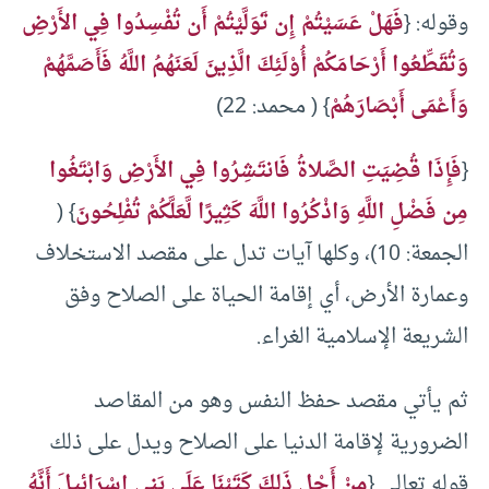
وقوله: {
فَهَلْ عَسَيْتُمْ إِن تَوَلَّيْتُمْ أَن تُفْسِدُوا فِي الأَرْضِ
وَتُقَطِّعُوا أَرْحَامَكُمْ أُوْلَئِكَ الَّذِينَ لَعَنَهُمُ اللَّهُ فَأَصَمَّهُمْ
وَأَعْمَى أَبْصَارَهُمْ
} ( محمد: 22)
{
فَإِذَا قُضِيَتِ الصَّلاةُ فَانتَشِرُوا فِي الأَرْضِ وَابْتَغُوا
مِن فَضْلِ اللَّهِ وَاذْكُرُوا اللَّهَ كَثِيرًا لَّعَلَّكُمْ تُفْلِحُونَ
} (
الجمعة: 10)، وكلها آيات تدل على مقصد الاستخلاف
وعمارة الأرض، أي إقامة الحياة على الصلاح وفق
الشريعة الإسلامية الغراء.
ثم يأتي مقصد حفظ النفس وهو من المقاصد
الضرورية لإقامة الدنيا على الصلاح ويدل على ذلك
قوله تعالى {
مِنْ أَجْلِ ذَلِكَ كَتَبْنَا عَلَى بَنِي إِسْرَائِيلَ أَنَّهُ