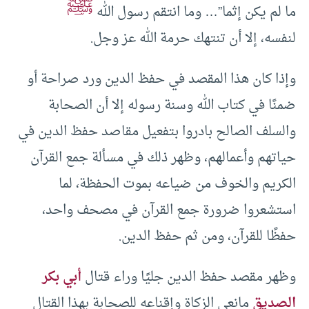
ﷺ
ما لم يكن إثما”… وما انتقم رسول الله
لنفسه، إلا أن تنتهك حرمة الله عز وجل.
وإذا كان هذا المقصد في حفظ الدين ورد صراحة أو
ضمنًا في كتاب الله وسنة رسوله إلا أن الصحابة
والسلف الصالح بادروا بتفعيل مقاصد حفظ الدين في
حياتهم وأعمالهم، وظهر ذلك في مسألة جمع القرآن
الكريم والخوف من ضياعه بموت الحفظة، لما
استشعروا ضرورة جمع القرآن في مصحف واحد،
حفظًا للقرآن، ومن ثم حفظ الدين.
وظهر مقصد حفظ الدين جليًا وراء قتال
أبي بكر
الصديق
مانعي الزكاة وإقناعه للصحابة بهذا القتال