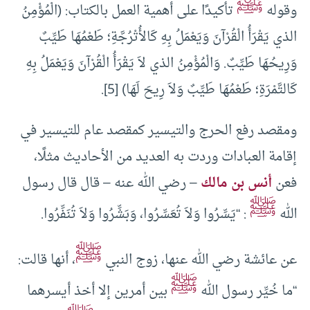
ﷺ
وقوله
تأكيدًا على أهمية العمل بالكتاب: (الْمُؤْمِنُ
الذي يَقْرَأُ الْقُرْآنَ وَيَعْمَلُ بِهِ كَالأُتْرُجَّةِ؛ طَعْمُهَا طَيِّبٌ
وَرِيحُهَا طَيِّبٌ. وَالْمُؤْمِنُ الذي لاَ يَقْرَأُ الْقُرْآنَ وَيَعْمَلُ بِهِ
كَالتَّمْرَةِ؛ طَعْمُهَا طَيِّبٌ وَلاَ رِيحَ لَهَا) [5].
ومقصد رفع الحرج والتيسير كمقصد عام للتيسير في
إقامة العبادات وردت به العديد من الأحاديث مثلًا،
فعن
أنس بن مالك
– رضي الله عنه – قال قال رسول
ﷺ
الله
: “يَسِّرُوا وَلاَ تُعَسِّرُوا، وَبَشِّرُوا وَلاَ تُنَفِّرُوا.
ﷺ
عن عائشة رضي الله عنها، زوج النبي
، أنها قالت:
ﷺ
“ما خُيِّر رسول الله
بين أمرين إلا أخذ أيسرهما