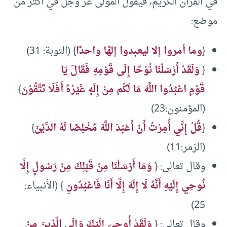
في القرآن الكريم، فيقول المولى عز وجل في أكثر من
موضع:
{
وما أمروا إلا ليعبدوا إلهًا واحدًا
} (التوبة: 31)
{
وَلَقَدْ أَرْسَلْنَا نُوْحًا إِلَى قَوْمِهِ فَقَالَ يَا
قَوْمِ اعْبُدُوا اللَّهَ مَا لَكُم مِنْ إِلَهٍ غَيْرُهُ أَفَلَا تَتَّقُوْنَ
}
(المؤمنون:23)
{
قُلْ إِنِّي أُمِرْتُ أَنْ أَعْبُدَ اللَّهَ مُخْلِصًا لَهُ الدِّيْنَ
}
(الزمر:11)
وقال تعالى: {
وَمَا أَرْسَلْنَا مِنْ قَبْلِكَ مِنْ رَسُولٍ إِلَّا
نُوحِي إِلَيْهِ أَنَّهُ لَا إِلَهَ إِلَّا أَنَا فَاعْبُدُونِ
} (الأنبياء:
25)
وقال تعالى: {
وَلَقَدْ أُوحِيَ إِلَيْكَ وَإِلَى الَّذِينَ مِنْ