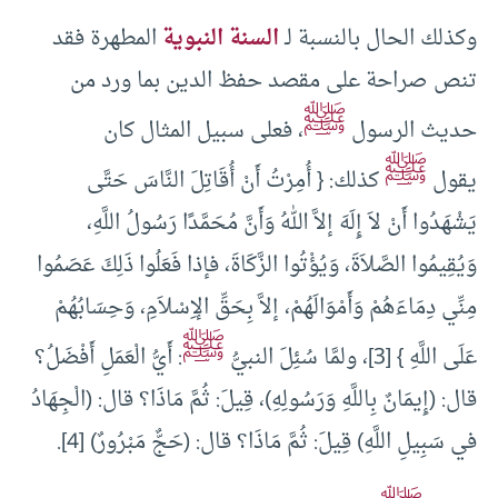
وكذلك الحال بالنسبة لـ
السنة النبوية
المطهرة فقد
تنص صراحة على مقصد حفظ الدين بما ورد من
ﷺ
حديث الرسول
، فعلى سبيل المثال كان
ﷺ
يقول
كذلك: { أُمِرْتُ أَنْ أُقَاتِلَ النَّاسَ حَتَّى
يَشْهَدُوا أَنْ لاَ إِلَهَ إلاَّ اللهُ وَأَنَّ مُحَمَّدًا رَسُولُ اللَّهِ،
وَيُقِيمُوا الصَّلاَةَ، وَيُؤْتُوا الزَّكَاةَ، فإذا فَعَلُوا ذَلِكَ عَصَمُوا
مِنِّي دِمَاءَهُمْ وَأَمْوَالَهُمْ، إلاَّ بِحَقِّ الإِسْلاَمِ، وَحِسَابُهُمْ
ﷺ
عَلَى اللَّهِ } [3]، ولمَّا سُئِلَ النبيُّ
: أَيُّ الْعَمَلِ أَفْضَلُ؟
قال: (إِيمَانٌ بِاللَّهِ وَرَسُولِهِ)، قِيلَ: ثُمَّ مَاذَا؟ قال: (الْجِهَادُ
في سَبِيلِ اللَّهِ) قِيلَ: ثُمَّ مَاذَا؟ قال: (حَجٌّ مَبْرُورٌ) [4].