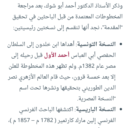
وذكر الأستاذ الدكتور أحمد أبو شوك، بعد مراجعة
المخطوطات المعتمدة من قبل الباحثين في تحقيق
“المقدمة”، نجد أنها تنقسم إلى نسختين رئيسيتين:
النسخة التونسية
: أهداها ابن خلدون إلى السلطان
الحفصي أبي العباس
أحمد الأول
قبل رحيله إلى
مصر عام 1382م. ولم تظهر هذه المخطوطة للعلن
إلا بعد خمسة قرون، حيث قام العالم الأزهري نصر
الدين الطوريني بتحقيقها ونشرها تحت اسم
“النسخة المصرية.
النسخة الباريسية
: اكتشفها الباحث الفرنسي
الفرنسي إلين مارك كارتمير ( 1782 م – 1857 م )،