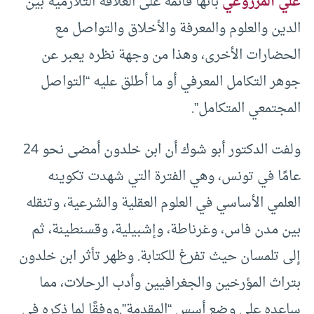
علي المزروعي
بأنها قائمة على العلاقة التلازمية بين
الدين والعلوم والمعرفة والأخلاق والتواصل مع
الحضارات الأخرى، وهذا من وجهة نظره يعبر عن
جوهر التكامل المعرفي أو ما أطلق عليه “التواصل
المجتمعي المتكامل”.
ولفت الدكتور أبو شوك أن ابن خلدون أمضى نحو 24
عامًا في تونس، وهي الفترة التي شهدت تكوينه
العلمي الأساسي في العلوم العقلية والشرعية، وتنقله
بين مدن فاس، وغرناطة، وإشبيلية، وقسنطينة، ثم
إلى تلمسان حيث تفرغ للكتابة. وظهر تأثر ابن خلدون
بتراث المؤرخين والجغرافيين وأدب الرحلات، مما
ساعده على وضع أسس “المقدمة”.ووفقًا لما ذكره في