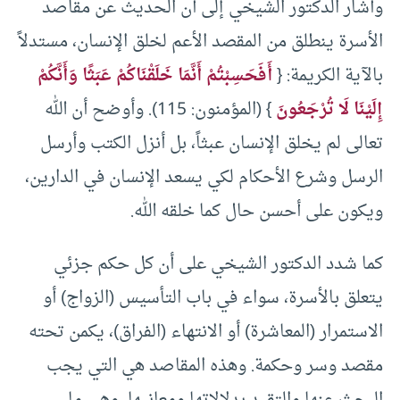
وأشار الدكتور الشيخي إلى أن الحديث عن مقاصد
الأسرة ينطلق من المقصد الأعم لخلق الإنسان، مستدلاً
بالآية الكريمة: {
أَفَحَسِبْتُمْ أَنَّمَا خَلَقْنَاكُمْ عَبَثًا وَأَنَّكُمْ
إِلَيْنَا لَا تُرْجَعُونَ
} (المؤمنون: 115). وأوضح أن الله
تعالى لم يخلق الإنسان عبثاً، بل أنزل الكتب وأرسل
الرسل وشرع الأحكام لكي يسعد الإنسان في الدارين،
ويكون على أحسن حال كما خلقه الله.
كما شدد الدكتور الشيخي على أن كل حكم جزئي
يتعلق بالأسرة، سواء في باب التأسيس (الزواج) أو
الاستمرار (المعاشرة) أو الانتهاء (الفراق)، يكمن تحته
مقصد وسر وحكمة. وهذه المقاصد هي التي يجب