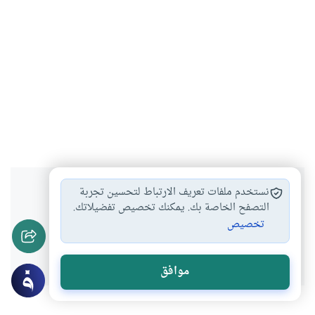
هل انتفعت بهذا المحتوى؟
نستخدم ملفات تعريف الارتباط لتحسين تجربة
التصفح الخاصة بك. يمكنك تخصيص تفضيلاتك.
تخصيص
نعم
لا
موافق