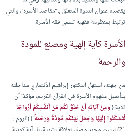
البحث عنها والتقيد بدلالاتها ومعانيها، وهي ما
يقصده عنوان الندوة المتعلق بـ “مقاصد الأسرة”، والتي
ترتبط بمنظومة فقهية تسمى فقه الأسرة.
الأسرة كآية إلهية ومصنع للمودة
والرحمة
من جهته، استهل الدكتور إبراهيم الأنصاري مداخلته
بتأصيل مفهوم الأسرة في القرآن الكريم، مؤكدًا أن
الآية {
وَمِنْ آيَاتِهِ أَنْ خَلَقَ لَكُم مِّنْ أَنفُسِكُمْ أَزْوَاجًا
لِّتَسْكُنُوا إِلَيْهَا وَجَعَلَ بَيْنَكُم مَّوَدَّةً وَرَحْمَةً
} (الروم :
21) ليست مجرد وصفٍ لعلاقة بشرية، بل آية كونية