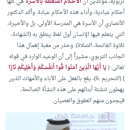
تربوية، مؤكدين أن
الأحكام المتعلقة بالأسرة
هي كلها
أحكام عبادية، وأداء هذه الأحكام عبادة. وأكد الدكتور
الأنصاري أن الأسرة هي المدرسة الأولى، بل والأخيرة،
التي يتعلم فيها الإنسان أول لفظ ينطق به (الشهادة،
تلاوة الفاتحة، الصلاة). وحذر من مغبة إهمال هذا
الجانب التربوي، مشيراً إلى أن الوعيد الوارد في قوله
تعالى: {
يَا أَيُّهَا الَّذِينَ آمَنُوا قُوا أَنفُسَكُمْ وَأَهْلِيكُمْ نَارًا
} (التحريم :6)، يقع بالفعل على الآباء والأمهات الذين
يهملون تنشئة أبنائهم على هذه النشأة الصالحة،
فيجدون منهم العقوق والعصيان.