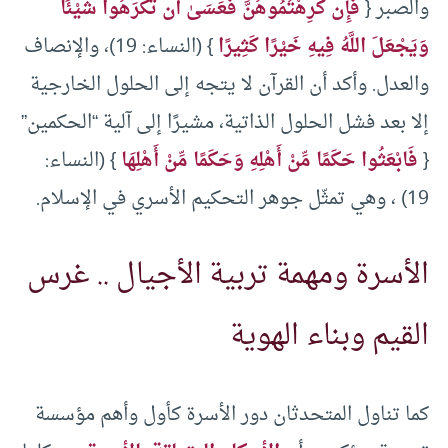
والصبر {
فَإِن كَرِهْتُمُوهُنَّ فَعَسَىٰ أَن تَكْرَهُوا شَيْئًا
وَيَجْعَلَ اللَّهُ فِيهِ خَيْرًا كَثِيرًا
} (النساء: 19)، والإنصاف
والعدل. وأكد أن القرآن لا يتجه إلى الحلول الخارجية
إلا بعد فشل الحلول الذاتية، مشيرًا إلى آلية “الحكمين”
{
فَابْعَثُوا حَكَمًا مِّنْ أَهْلِهِ وَحَكَمًا مِّنْ أَهْلِهَا
} (النساء:
19) ، وهي تمثّل جوهر التحكيم الأسري في الإسلام.
الأسرة ومهمة تربية الأجيال .. غرس
القيم وبناء الهوية
كما تناول المتحدثان دور الأسرة كأول وأهم مؤسسة