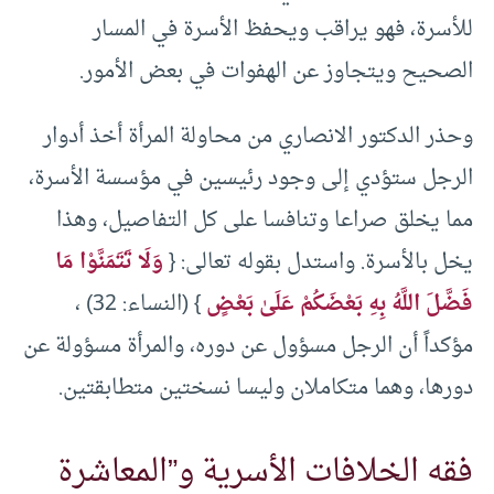
للأسرة، فهو يراقب ويحفظ الأسرة في المسار
الصحيح ويتجاوز عن الهفوات في بعض الأمور.
وحذر الدكتور الانصاري من محاولة المرأة أخذ أدوار
الرجل ستؤدي إلى وجود رئيسين في مؤسسة الأسرة،
مما يخلق صراعا وتنافسا على كل التفاصيل، وهذا
يخل بالأسرة. واستدل بقوله تعالى: {
وَلَا تَتَمَنَّوْا مَا
فَضَّلَ اللَّهُ بِهِ بَعْضَكُمْ عَلَىٰ بَعْضٍ
} (النساء: 32) ،
مؤكداً أن الرجل مسؤول عن دوره، والمرأة مسؤولة عن
دورها، وهما متكاملان وليسا نسختين متطابقتين.
فقه الخلافات الأسرية و”المعاشرة