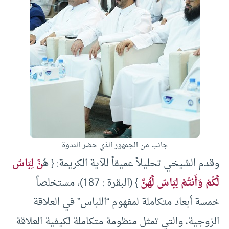
جانب من الجمهور الذي حضر الندوة
وقدم الشيخي تحليلاً عميقاً للآية الكريمة: { هُ
نَّ لِبَاسٌ
لَّكُمْ وَأَنتُمْ لِبَاسٌ لَّهُنَّ
} (البقرة : 187)، مستخلصاً
خمسة أبعاد متكاملة لمفهوم “اللباس” في العلاقة
الزوجية، والتي تمثل منظومة متكاملة لكيفية العلاقة