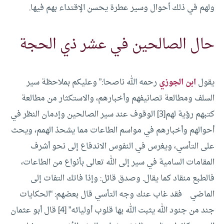
ولهم في ذلك أحوال وسير عطرة يحسن الإقتداء بهم فيها.
حال الصالحين في عشر ذي الحجة
يقول
ابن الجوزي
رحمه الله ناصحا:” وعليكم بملاحظة سير
السلف ومطالعة تصانيفهم وأخبارهم، والاستكثار من مطالعة
كتبهم رؤية لهم[3]
الوقوف عند سير الصالحين وإدمان النظر في
أحوالهم وأخبارهم في مواسم الطاعات مما يشحذ الهمم، ويحث
على التأسي، ويغرس في النفوس الاندفاع إلى نحو أشرف
المقامات السامية في سير إلى الله تعالى بأنواع من الطاعات،
فالطبع منقاد كما يقال.
وصدق قائل: وإذا فاتك التفات إلى
الماضي فقد غاب عنك وجه التأسي
قال بعضهم: “الحكايات
جند من جنود الله يثبت الله بها قلوب أوليائه” [4]
قال أبو عثمان