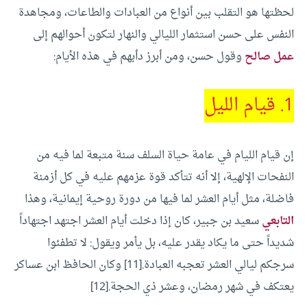
لحظتها هو التقلب بين أنواع من العبادات والطاعات، ومجاهدة
النفس على حسن استثمار الليالي والنهار لتكون أحوالهم إلى
عمل صالح
وقول حسن، ومن أبرز دأبهم في هذه الأيام:
1. قيام الليل
إن قيام الليام في عامة حياة السلف سنة متبعة لما فيه من
النفحات الإلهية، إلا أنه تتأكد قوة عزمهم عليه في كل أزمنة
فاضلة، مثل أيام العشر لما فيها من دورة روحية إيمانية، وهذا
التابعي
سعيد بن جبير، كان إذا دخلت أيام العشر اجتهد اجتهاداً
شديداً حتى ما يكاد يقدر عليه، بل يأمر ويقول: لا تطفئوا
سرجكم ليالي العشر تعجبه العبادة.[11] وكان الحافظ ابن عساكر
يعتكف في شهر رمضان، وعشر ذي الحجة.[12]