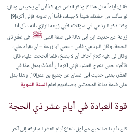
فقال: أياماً مثل هذا ؟! وذكر الناس فيها؟ فأبى أن يجيبنى وقال:
لو سألت من حفظك شيئاً لأجبتك، فأما أن تدونه فإنى أكره[9]
وكذا ذكر البرذعي في سؤالاته لأبي زرعة الرازي، أنه سأل أبا
ﷺ
زرعة عن حديث ابن أبي هالة في صفة النبي
، في عَشْرِ ذي
الحجة، وقال البرذعي: فأبى – يعني أبا زرعة – أن يقرأه علي،
وقال لي :فيه كلامٌ أخاف أن لا يصحّ، فلما ألححت عليه، قال:
فأخِّرْه حتى تخرج العشر، فإني أكره أن أُحَدِّثَ بمثل هذا في
العَشْر، يعني حديث أبي غسان عن جميع بن عمر[10]
وهذا يدل
على قيمة ديانة المحدثين وصيانتهم لعلم
السنة النبوية
.
قوة العبادة في أيام عشر ذي الحجة
كان دأب الصالحين من أول شعاع أيام العشر المباركة إلى آخر