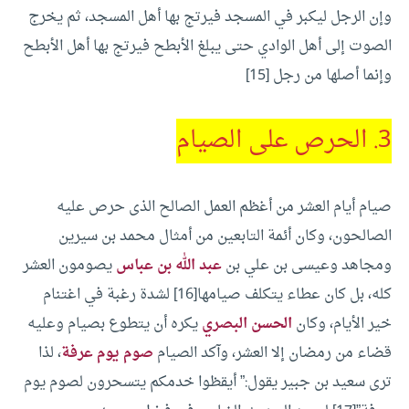
وإن الرجل ليكبر في المسجد فيرتج بها أهل المسجد، ثم يخرج
الصوت إلى أهل الوادي حتى يبلغ الأبطح فيرتج بها أهل الأبطح
وإنما أصلها من رجل [15]
3. الحرص على الصيام
صيام أيام العشر من أغظم العمل الصالح الذى حرص عليه
الصالحون، وكان أئمة التابعين من أمثال محمد بن سيرين
ومجاهد وعيسى بن علي بن
عبد الله بن عباس
يصومون العشر
كله، بل كان عطاء يتكلف صيامها[16] لشدة رغبة في اغتنام
خير الأيام، وكان
الحسن البصري
يكره أن يتطوع بصيام وعليه
قضاء من رمضان إلا العشر، وآكد الصيام
صوم يوم عرفة
، لذا
ترى سعيد بن جبير يقول:” أيقظوا خدمكم يتسحرون لصوم يوم