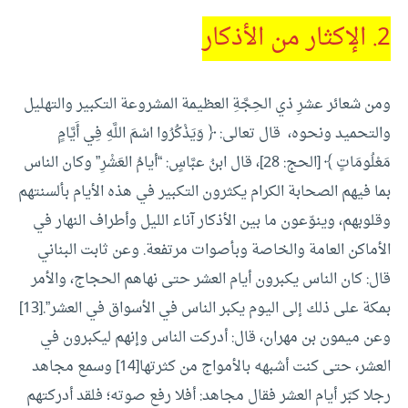
2. الإكثار من الأذكار
ومن شعائر عشرِ ذي الحِجَّةِ العظيمة المشروعة التكبير والتهليل
والتحميد ونحوه، قال تعالى: ﴿ وَيَذْكُرُوا اسْمَ اللَّهِ فِي أَيَّامٍ
مَعْلُومَاتٍ ﴾ [الحج: 28]، قال ابنُ عبَّاسٍ: “أيامُ العَشْرِ”
وكان الناس
بما فيهم الصحابة الكرام يكثرون التكبير في هذه الأيام بألسنتهم
وقلوبهم، وينوّعون ما بين الأذكار آناء الليل وأطراف النهار في
الأماكن العامة والخاصة وبأصوات مرتفعة.
وعن ثابت البناني
قال: كان الناس يكبرون أيام العشر حتى نهاهم الحجاج، والأمر
بمكة على ذلك إلى اليوم يكبر الناس في الأسواق في العشر”.[13]
وعن ميمون بن مهران، قال: أدركت الناس وإنهم ليكبرون في
العشر، حتى كنت أشبهه بالأمواج من كثرتها[14]
وسمع مجاهد
رجلا كبّر أيام العشر فقال مجاهد: أفلا رفع صوته؛ فلقد أدركتهم