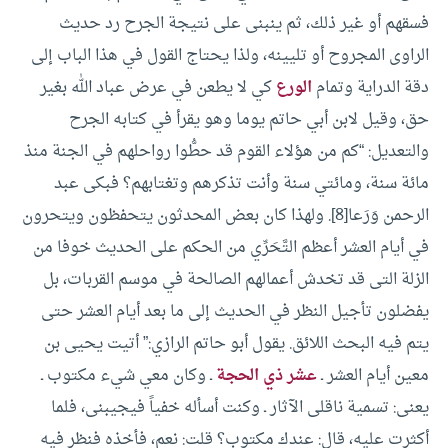
فسقهم أو غير ذلك، ثم ينبنى على نتيجة الجرح رد حديث
الراوى المجروح أو تليينه، ولذا يحتاج القول في هذا الباب إلى
دقة الدراية وتمام
الورع
كي لا يطعن في عرض عباد الله بغير
حق، وقيل لابن أبي حاتم يوما وهو يقرأ في كتابه الجرح
والتعديل: “كم من هؤلاء القوم قد حطُّوا رواحلهم في الجنة منذ
مائة سنة، ومائتي سنة وأنت تذكرهم وتغتابهم؟ فبكى عبد
الرحمن وَرَعا[8].
ولهذا كان بعض المحدثون يتحفظون ويتحرون
في أيام العشر أعظم التَّحَرِّي من الحكم على الحديث خوفا من
الزلة التى قد تخدش أعمالهم الصالحة في موسم القربات، بل
يفضلون تأجيل النظر في الحديث إلى ما بعد أيام العشر حتى
يتم فيه البحث اللائق.
يقول أبو حاتم الرازي:” أتيت يحيى بن
معين أيام العشر ـ
عشر ذي الحجة
ـ وكان معي شيء مكتوب ـ
يعنى: تسمية ناقلى الآثار ـ وكنت أسأله خفياً فيجيبنى، فلما
أكثرت عليه، قال: عندك مكتوب؟ قلت: نعم، فأخذه فنظر فيه