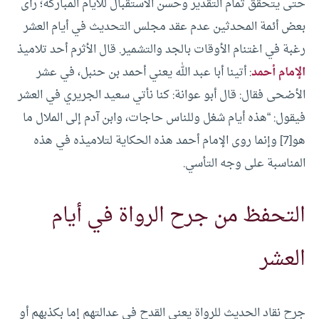
حتى يتحقق تمام التقدير وحسن الاستقبال للأيام المباركة؛ رأى
بعض أئمة المحدثين عدم عقد مجلس التحديث في أيام العشر
رغبة في اغتنام الأوقات بالجد والتشمير.
قال الأثرم أحد تلاميذ
الإمام أحمد
: أتينا أبا عبد الله يعني أحمد بن حنبل، في عشر
الأضحى فقال: قال أبو عوانة: كنا نأتي سعيد الجريري في العشر
فيقول: “هذه أيام شغل وللناس حاجات، وابن آدم إلى الملال ما
هو[7] وإنما روى الإمام أحمد هذه الحكاية لتلاميذه في هذه
المناسبة على وجه التأسي.
التحفظ من جرح الرواة في أيام
العشر
جرح نقاد الحديث للرواة يعني القدح في عدالتهم إما بكذبهم أو