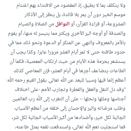
ولا يتكلف بما لا يطيق، إذ المقصود من الاقتداء بهم اغتنام
موسم الخير دون أن يمر بلا فائدة، بل ينظر إلى الأذكار
المشروعة، أو قراءة القرآن، أو
النوافل
من الصلاة والصيام
والصدقة أو أوجه البر الأخرى ويكثر مما يتيسر له منها، أو يقوم
بالأمر بالمعروف والنهي عن المنكر أو الدعوة ونحو ذلك مما في
حدود طاقته حتى لا تمر أيام العشر مرورا عابرا.
وكذا يجب أن
يستشعر بحرمة هذه الأيام من حيث ارتكاب المعصية، فكما أن
الطاعات يتضاعف أجرها في أيام العشر، فإن المعاصي كذلك
أعظم إثما فيها وسببا للبعد عن الله تعالى.
يقول القيم رحمه الله:
“وقد دل النقل والعقل والفطرة وتجارب الأمم -على اختلاف
أجناسها ومللها ونحلها – على أن التقرب إلى الله رب العالمين
وطلب مرضاته والبر والإحسان إلى خلقه من أعظم الأسباب
الجالبة لكل خير، وأضدادها من أكبر الأسباب الجالبة لكل شر،
فما استجلبت نعم الله تعالى، واستدفعت نقمه بمثل طاعته،