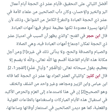
أفضل الليالي على التحقيق، فأيام عشر ذي الحجة أيام أعمال
البر والخير والإحسان، وكان دأب الصالحين من علماء الأمة في
عشر ذي الحجة العبادة والتفرغ الكامل من الشواغل، وذلك لأن
أيامها يسيرة معدودة لكنها عظيمة تتوفر فيها أمهات العبادة.
قال
ابن حجر
في الفتح: “والذي يظهر أن السبب في امتياز عشر
ذي الحجة لمكان اجتماع أمهات العبادة فيه، وهي الصلاة
والصيام والصدقة والحج، ولا يتأتى ذلك في غيره[1]
ومن أجل
مكانة هذه الأيام الفاضلة أقسم بها الله تعالى، والله لا يقسم إلا
بعظيم، يقول سبحانه تعالى: (وَالْفَجْرِ * وَلَيَالٍ عَشْرٍ) [الفجر:1، 2].
قال
ابن كثير
: “والليالي العشر المراد بها عشر ذي الحجة كما قاله
ابن عباس وابن الزبير ومجاهد وغير واحد من السّلف والخلف
وهو الصحيح[2]
إن في هذا لاستدعاء إلى العزم والحرص الأكيد
في استقبال هذه الأيام المباركات واستغنامها بالطاعات القولية
والفعلية، كما هو ديدن الصالحين في استثمار أوقاتها وساعاتها،