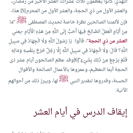
النهدي: كانوا يعظمون ثلاث عشرات: العشر الأخير من رمضان،
والعشر الأول من ذي الحجة، والعشر الأول من المحرم.[5]
هذا،
ﷺ
فإن لأئمتنا الصالحين نظرة خاصة لحديث المصطفى
: “مَا
مِنْ أَيَّامٍ الْعَمَلُ الصَّالِحُ فِيهَا أَحَبُّ إِلَى اللَّهِ مِنْ هَذِهِ الْأَيَّامِ -يعني
العشر من ذي الحجة
“- قَالُوا: يَا رَسُولَ اللَّهِ وَلَا الْجِهَادُ فِي سَبِيلِ
اللَّهِ؟ قَالَ: وَلَا الْجِهَادُ فِي سَبِيلِ اللَّهِ إِلَّا رَجُلٌ خَرَجَ بِنَفْسِهِ وَمَالِهِ
فَلَمْ يَرْجِعْ مِنْ ذَلِكَ بِشَيْءٍ”[6]وقد عظم الصالحون أيام عشر ذى
الحجة أيما التعظيم، وعمروها بالأعمال الصالحة والأقوال
ﷺ
الحسنة، وقدروها لتقدير النبي
لها، ويبرز ذلك من أحوالهم
الآتية:
إيقاف الدرس في أيام العشر