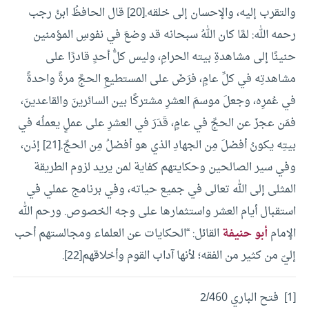
والتقرب إليه، والإحسان إلى خلقه.[20]
قال الحافظُ ابنُ رجب
رحمه الله: لمَّا كان اللهُ سبحانه قد وضعَ في نفوسِ المؤمنين
حنينًا إلى مشاهدةِ بيته الحرامِ، وليس كلُّ أحدٍ قادرًا على
مشاهدتِه في كلِّ عامٍ، فرَضَ على المستطيعِ الحجَّ مرةً واحدةً
في عُمرِه، وجعلَ موسمَ العشرِ مشتركًا بين السائرينَ والقاعدينَ،
فمَن عجزَ عن الحجِّ في عامٍ، قَدَرَ في العشرِ على عملٍ يعملُه في
بيتِه يكونُ أفضلَ مِن الجهادِ الذي هو أفضلُ مِن الحجِّ.[21]
إذن،
وفي سير الصالحين وحكايتهم كفاية لمن يريد لزوم الطريقة
المثلى إلى الله تعالى في جميع حياته، وفي برنامج عملي في
استقبال أيام العشر واستثمارها على وجه الخصوص.
ورحم الله
الإمام
أبو حنيفة
القائل: “الحكايات عن العلماء ومجالستهم أحب
إليّ من كثير من الفقه؛ لأنها آداب القوم وأخلاقهم[22].
[1] فتح الباري 2/460