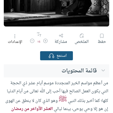
زيادة حجم الخط
تقليل حجم الخط
حفظ
الملخص
مشاركة
الإعدادات
16
استمع
قائمة المحتويات
من أعظم مواسم الخير المتجددة موسم أيام عشر ذي الحجة
التي يكون العمل الصالح فيها أحب إلى الله تعالى من أيام الدنيا
ﷺ
كلها؛ كما أخبر بذلك النبي
وهو الذي كان لا ينطق عن الهوى
إن هو إلا وحي يوحى، بينما ليالي
العشر الأواخر من رمضان