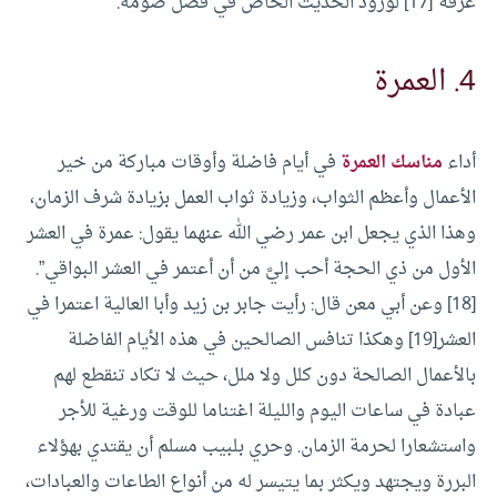
عرفة”[17] لورود الحديث الخاص في فضل صومه.
4. العمرة
أداء
مناسك العمرة
في أيام فاضلة وأوقات مباركة من خير
الأعمال وأعظم الثواب، وزيادة ثواب العمل بزيادة شرف الزمان،
وهذا الذي يجعل ابن عمر رضي الله عنهما يقول: عمرة في العشر
الأول من ذي الحجة أحب إليَّ من أن أعتمر في العشر البواقي”.
[18]
وعن أبي معن قال: رأيت جابر بن زيد وأبا العالية اعتمرا في
العشر[19]
وهكذا تنافس الصالحين في هذه الأيام الفاضلة
بالأعمال الصالحة دون كلل ولا ملل، حيث لا تكاد تنقطع لهم
عبادة في ساعات اليوم والليلة اغتناما للوقت ورغية للأجر
واستشعارا لحرمة الزمان.
وحري بلبيب مسلم أن يقتدي بهؤلاء
البررة ويجتهد ويكثر بما يتيسر له من أنواع الطاعات والعبادات،