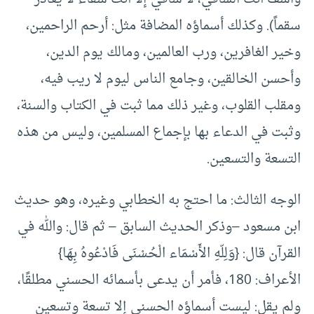
سقماً‏)‏‏.‏ وكذلك أسماؤه المضافة مثل‏:‏ أرحم الراحمين،
وخير الغافرين، ورب العالمين، ومالك يوم الدين،
وأحسن الخالقين، وجامع الناس ليوم لا ريب فيه،
ومقلب القلوب، وغير ذلك مما ثبت في الكتاب والسنة،
وثبت في الدعاء بها بإجماع المسلمين، وليس من هذه
التسعة والتسعين‏.‏
الوجه الثالث‏:‏ ما احتج به الخطابي وغيره، وهو حديث
ابن مسعود –وذكر الحديث السابق – ثم قال: والله في
القرآن قال‏:‏‏ {‏وَلِلّهِ الأَسْمَاء الْحُسْنَى فَادْعُوهُ بِهَا‏}‏
الأعراف‏:‏ 180‏، فأمر أن يدعى بأسمائه الحسني مطلقًا،
ولم يقل‏:‏ ليست أسماؤه الحسنى إلا تسعة وتسعين