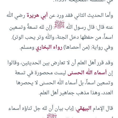
في السلسلة الصحيحة 1/337.
وأما الحديث الثاني فقد ورد عن
أبي هريرة
رضي الله
ﷺ
عنه قال: قال رسول الله
: (إن لله تسعةً وتسعين
اسماً، من حفظها دخل الجنة، والله وتر يحب الوتر).
وفي رواية: (من أحصاها)
رواه البخاري
ومسلم.
وقد قرر أهل العلم أن لا تعارض بين الحديثين، وقالوا
إن
أسماء الله الحسنى
ليست محصورة في تسعة
وتسعين اسماً، بل أسماء الله الحسنى لا يحصرها
العدد، وهذا مذهب جماهير أهل العلم.
قال الإمام
البيهقي
: [باب بيان أن لله جل ثناؤه أسماء