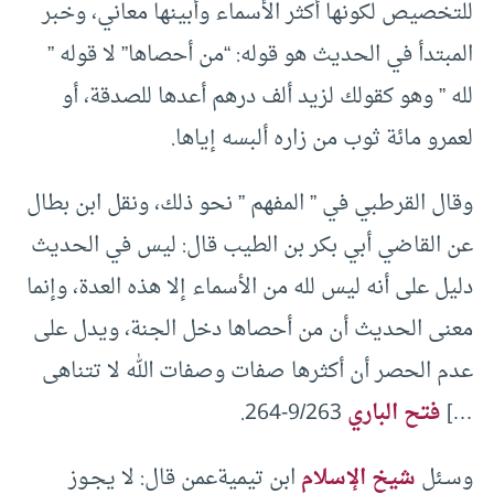
للتخصيص لكونها أكثر الأسماء وأبينها معاني، وخبر
المبتدأ في الحديث هو قوله: “من أحصاها” لا قوله ”
لله ” وهو كقولك لزيد ألف درهم أعدها للصدقة، أو
لعمرو مائة ثوب من زاره ألبسه إياها.
وقال القرطبي في ” المفهم ” نحو ذلك، ونقل ابن بطال
عن القاضي أبي بكر بن الطيب قال: ليس في الحديث
دليل على أنه ليس لله من الأسماء إلا هذه العدة، وإنما
معنى الحديث أن من أحصاها دخل الجنة، ويدل على
عدم الحصر أن أكثرها صفات وصفات الله لا تتناهى
…]
فتح الباري
9/263-264.
وسـئل
شيخ الإسلام
ابن تيميةعمن قال‏:‏ لا يجـوز