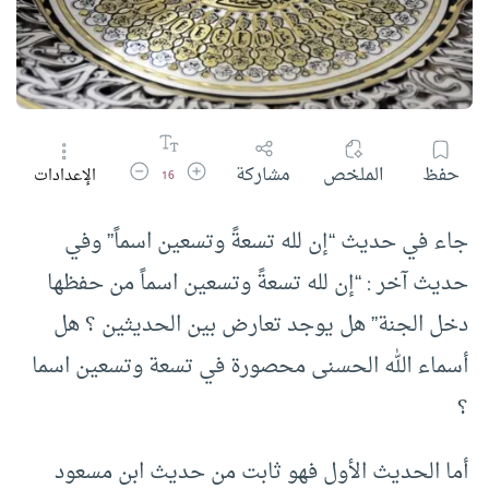
زيادة حجم الخط
تقليل حجم الخط
حفظ
الملخص
مشاركة
الإعدادات
16
جاء في حديث “إن لله تسعةً وتسعين اسماً” وفي
حديث آخر : “إن لله تسعةً وتسعين اسماً من حفظها
دخل الجنة” هل يوجد تعارض بين الحديثين ؟ هل
أسماء الله الحسنى محصورة في تسعة وتسعين اسما
؟
أما الحديث الأول فهو ثابت من حديث ابن مسعود