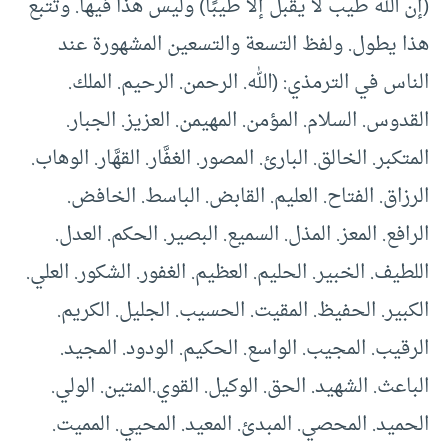
(‏إن الله طيب لا يقبل إلا طيبًا‏)‏ وليس هذا فيها‏.‏ وتتبع
هذا يطول‏.‏ ولفظ التسعة والتسعين المشهورة عند
الناس في الترمذي‏:‏‏ (‏الله‏.‏ الرحمن‏.‏ الرحيم‏.‏ الملك‏.‏
القدوس‏.‏ السلام‏.‏ المؤمن‏.‏ المهيمن‏.‏ العزيز‏.‏ الجبار‏.‏
المتكبر‏.‏ الخالق‏.‏ البارئ‏.‏ المصور‏.‏ الغفَّار‏.‏ القهَّار‏.‏ الوهاب‏.‏
الرزاق‏.‏ الفتاح‏.‏ العليم‏.‏ القابض‏.‏ الباسط‏.‏ الخافض‏.‏
الرافع‏.‏ المعز‏.‏ المذل‏.‏ السميع‏.‏ البصير‏.‏ الحكم‏.‏ العدل‏.‏
اللطيف‏.‏ الخبير‏.‏ الحليم‏.‏ العظيم‏.‏ الغفور‏.‏ الشكور‏.‏ العلي‏.‏
الكبير‏.‏ الحفيظ‏.‏ المقيت‏.‏ الحسيب‏.‏ الجليل‏.‏ الكريم‏.‏
الرقيب‏.‏ المجيب‏.‏ الواسع‏.‏ الحكيم‏.‏ الودود‏.‏ المجيد‏.‏
الباعث‏.‏ الشهيد‏.‏ الحق‏.‏ الوكيل‏.‏ القوي‏.‏المتين‏.‏ الولي‏.‏
الحميد‏.‏ المحصي‏.‏ المبدئ‏.‏ المعيد‏.‏ المحيي‏.‏ المميت‏.‏