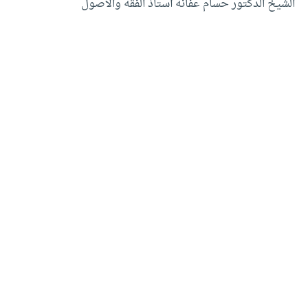
الشيخ الدكتور حسام عفانه أستاذ الفقه والأصول