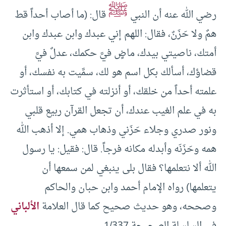
ﷺ
رضي الله عنه أن النبي
قال: (ما أصاب أحداً قط
همٌ ولا حَزَنٌ، فقال: اللهم إني عبدك وابن عبدك وابن
أمتك، ناصيتي بيدك، ماضٍ فيَّ حكمك، عدلٌ فيَّ
قضاؤك، أسألك بكل اسم هو لك، سمَّيت به نفسك، أو
علمته أحداً من خلقك، أو أنزلته في كتابك، أو استأثرت
به في علم الغيب عندك، أن تجعل القرآن ربيع قلبي
ونور صدري وجلاء حَزَني وذهاب همي. إلا أذهب الله
همه وحَزَنَه وأبدله مكانه فرجاً. قال: فقيل: يا رسول
الله ألا نتعلمها؟ فقال بلى ينبغي لمن سمعها أن
يتعلمها) رواه الإمام أحمد وابن حبان والحاكم
وصححه، وهو حديث صحيح كما قال العلامة
الألباني