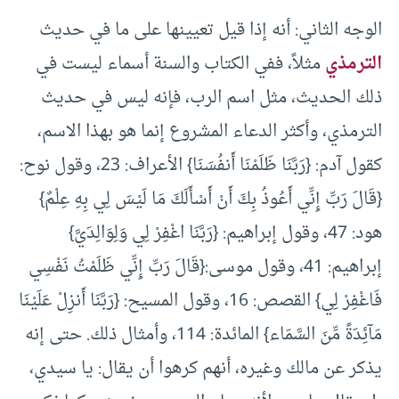
الوجه الثاني‏:‏ أنه إذا قيل تعيينها على ما في حديث
الترمذي
مثلاً، ففي الكتاب والسنة أسماء ليست في
ذلك الحديث، مثل اسم ‏الرب‏‏، فإنه ليس في حديث
الترمذي، وأكثر الدعاء المشروع إنما هو بهذا الاسم،
كقول آدم‏:‏ ‏{‏رَبَّنَا ظَلَمْنَا أَنفُسَنَا‏}‏ ‏‏الأعراف‏:‏ 23‏، وقول نوح‏:‏‏
{‏قَالَ رَبِّ إِنِّي أَعُوذُ بِكَ أَنْ أَسْأَلَكَ مَا لَيْسَ لِي بِهِ عِلْمٌ‏}
‏‏‏هود‏:‏ 47‏، وقول إبراهيم‏:‏ {‏رَبَّنَا اغْفِرْ لِي وَلِوَالِدَيَّ‏}‏‏
إبراهيم‏:‏ 41‏، وقول موسى‏:‏{‏قَالَ رَبِّ إِنِّي ظَلَمْتُ نَفْسِي
فَاغْفِرْ لِي‏}‏ القصص‏:‏ 16‏، وقول المسيح‏: ‏{‏رَبَّنَا أَنزِلْ عَلَيْنَا
مَآئِدَةً مِّنَ السَّمَاء‏}‏ المائدة‏:‏ 114‏‏، وأمثال ذلك‏.‏ حتى إنه
يذكر عن مالك وغيره، أنهم كرهوا أن يقال‏:‏ يا سيدي،