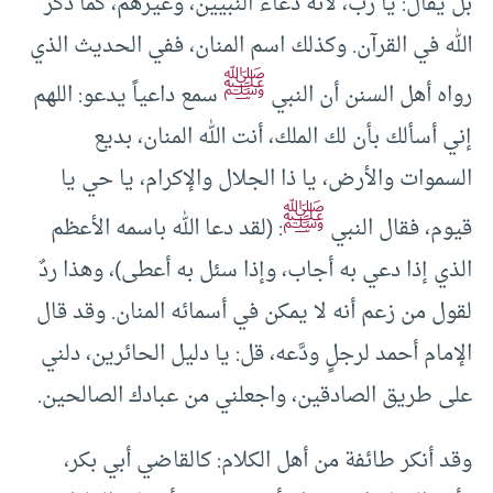
بل يقال‏:‏ يا رب، لأنه دعاء النبيين، وغيرهم، كما ذكر
الله في القرآن‏.‏ وكذلك اسم ‏‏المنان‏،‏ ففي الحديث الذي
ﷺ
رواه أهل السنن أن النبي
سمع داعياً يدعو‏:‏ اللهم
إني أسألك بأن لك الملك، أنت الله المنان، بديع
السموات والأرض، يا ذا الجلال والإكرام، يا حي يا
ﷺ
قيوم، فقال النبي
‏:‏ ‏(‏لقد دعا الله باسمه الأعظم
الذي إذا دعي به أجاب، وإذا سئل به أعطى‏)‏، وهذا ردٌ
لقول من زعم أنه لا يمكن في أسمائه المنان‏.‏ وقد قال
الإمام أحمد لرجلٍ ودَّعه، قل‏:‏ يا دليل الحائرين، دلني
على طريق الصادقين، واجعلني من عبادك الصالحين‏.‏
وقد أنكر طائفة من أهل الكلام‏:‏ كالقاضي أبي بكر،