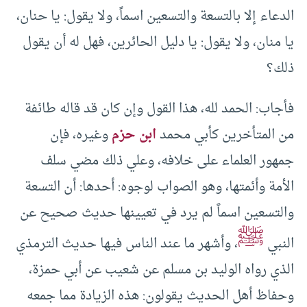
الدعاء إلا بالتسعة والتسعين اسماً، ولا يقول‏:‏ يا حنان،
يا منان، ولا يقول‏:‏ يا دليل الحائرين، فهل له أن يقول
ذلك‏؟‏
فأجاب‏:‏ الحمد لله، هذا القول وإن كان قد قاله طائفة
من المتأخرين كأبي محمد
ابن حزم
وغيره، فإن
جمهور العلماء على خلافه، وعلي ذلك مضي سلف
الأمة وأئمتها، وهو الصواب لوجوه‏:‏ أحدها‏:‏ أن التسعة
والتسعين اسماً لم يرد في تعيينها حديث صحيح عن
ﷺ
النبي
، وأشهر ما عند الناس فيها حديث الترمذي
الذي رواه الوليد بن مسلم عن شعيب عن أبي حمزة،
وحفاظ أهل الحديث يقولون‏:‏ هذه الزيادة مما جمعه