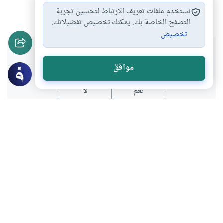
أسماء الله الحسنى
#
نستخدم ملفات تعريف الارتباط لتحسين تجربة
التصفح الخاصة بك. يمكنك تخصيص تفضيلاتك.
تخصيص
هل انتفعت بهذا المحتوى؟
موافق
نعم
لا
المحتوى والموارد المذكورة لا تعكس بالضرورة وجهة نظر
موقع "إسلام أون لاين".
موضوعات ذات صلة