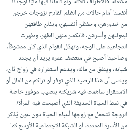
مكتملة، فالأطراف ثلاثة، ولو تأملنا فيها مليًّا لوجدنا
أنفسنا أمام حالات من الظلم الفادح لزوجات خرجن
من خدورهن، وحفظن أنفسهن، وبذلن طاقتهن
لبعولتهن وأسرهن، فانكسر منهن الظهر، وظهرت
التجاعيد على الوجه، وتهدَّل القوام الذي كان ممشوقاً،
وصاحبنا أصبح في منتصف عمره يريد أن يجدد
شبابه، وينفق من ماله، ويدعم استقراره في زواج ثان،
وينسى أن هذا الرصيد الذي توفر أو تراكم من المال أو
الاستقرار ساهمت فيه شريكته بنصيب موفور خاصة
في نمط الحياة الحديثة الذي أصبحت فيه المرأة/
الزوجة تتحمل مع زوجها أعباء الحياة دون عون يُذكر
من الأسرة الممتدة، أو الشبكة الاجتماعية الأوسع كما