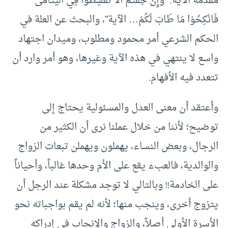
مقدمة الآية: “وَإِنْ خِفْتُمْ أَلاَّ تُقْسِطُوْا فِي الْيَتَامَى
فَانْكِحُوْا مَا طَابَ لَكُمْ… الآية”، والبحث عن العلة في
الحكم الشرعي أمر محمود ومطلوب، وميدان اجتهاد
واسع لا ينتهي في هذه الآية وغيرها، وهو أمر وارد أن
تتعدد فيه الأفهام.
وأعتقد أن معنى العدل والمسئولية يحتاج إلى
توضيح؛ لأننا من خلال عملنا نرى أن الكثير من
الرجال، وبعض النساء، يهملون ويهملن تبعات الزواج
والوالدية، فالعبء يقع على الأم وحدها غالباً، وأحياناً
على الخادمة!! وبالتالي لا توجد مشكلة عند الرجل أن
يتزوج أخرى، وينجب منها؛ لأنه لم يقم بواجباته نحو
الأسرة الأولى أصلاً، والزواج والإنجاب في إدراكه