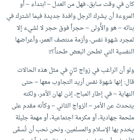
كان في وقت سابق، فهل من العدل – ابتداء – أو
المروءة أن يشرك الرجل وافدة جديدة فيما اشترك في
بنائه – هو والأُولى – حجراً فوق حجر لا لشيء إلا
لمجرد شهوة نفس، وأزمة منتصف العمر، وأعراضها
النفسية التي تطحن البعض طحناً؟!!
ولو أن الراغب في زواج ثانٍ في مثل هذه الحالات
قال: إنها شهوة نفس أريد التجاوب معها – حتى
النهاية – في إطار المباح، إذن لهان الأمر، ولكنه
يتحدث عن الأمر – الزواج الثاني – وكأنه مقدم على
ملحمة جهادية، أو مكرمة اجتماعية، أو مهمة جليلة
يخدم بها الإسلام والمسلمين، ونحن نحب أن تُسمَّى