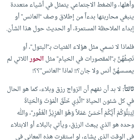
وأهلها، والضغط الاجتماعي يتمثل في أشياء متعددة
ينبغي محاربتها بدءاً من إطلاق وصف “العانس” أو
إبداء الملاحظة المستمرة، أو الحديث حول هذا الشأن.
فلماذا لا نسمي مثل هؤلاء الفتيات بـ”البتول”، أو
نَصِفُهُنَّ بـ”المقصورات في الخيام” مثل
الحور
اللاتي لم
يمسسهُنَّ أنس ولا جان؟!! لماذا “العانس”؟؟!
ثالثاً:
لا بد أن نفهم أن الزواج رزق وبلاء، كما هو الحال
في كل شئون الحياة “الَّذِي خَلَقَ الْمَوْتَ وَالْحَيَاةَ
لِيَبْلُوَكُمْ أَيُّكُمْ أَحْسَنُ عَمَلاً وَهُوَ الْعَزِيْزُ الْغَفُور”، والله
وحده هو الذي يبعث الرزق، ويأتي بالبلاء أو الابتلاء
في الوقت الذي يشاء، لو استقرت هذه المعاني في