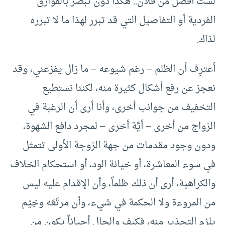
لست أفضل من فلان.. هكذا دون تبصر بالفوارق
الفردية أو التفاصيل التي قد تبرر لهذا ما لا تبرره
لذاك.
أعترِف أن الظلم – رغم شيوعه – ما زال يفزعني، وقد
نعجز عن رفع أشكال كثيرة منه، لكننا نستطيع
التخفيف من جوانب أخرى، وأنا أرى أن الرغبة في
الزواج من أخرى – أيَّة أخرى – لمجرد دافع الشهوة،
ودون وجود مقدمات من جهة الزوجة الأولى تتمثل
في سوء المعاشرة، أو خيانة الود، أو استحكام الخلاف
والكراهية، أرى أن ذلك ظلماً، وأن الإقدام عليه ليس
من المروءة ولا الحكمة في شيء، وأن مرتَعَه وخِيْم
يلزم التحذير منه، فكيف والحال أحياناً يكون من