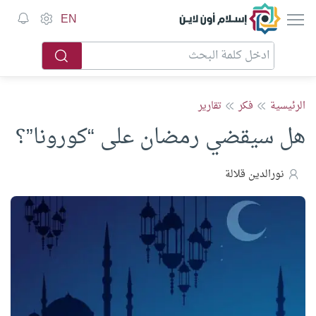
إسلام أون لاين
EN
الرئيسية
فكر
تقارير
هل سيقضي رمضان على “كورونا”؟
نورالدين قلالة