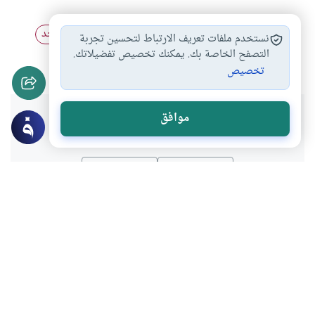
الصوم
فيروس كورونا
رمضان 2020
غلق المساجد
#
#
#
#
نستخدم ملفات تعريف الارتباط لتحسين تجربة
صلاة التراويح
التصفح الخاصة بك. يمكنك تخصيص تفضيلاتك.
#
تخصيص
هل انتفعت بهذا المحتوى؟
موافق
نعم
لا
عن الكاتب
نورالدين قلالة
لديه 305 مقالة