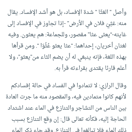
وأصل ” العَثَا ” شدة الإفساد، بل هو أشد الإفساد. يقال
منه: عَثِيَ فلان في الأرض” -إذا تجاوز في الإفساد إلى
غايته-“يعثى عثا” مقصور، وللجماعة: هم يعثون. وفيه
لغتان أخريان، إحداهما: “عثا يعثو عُثُوّا “. ومن قرأها
بهذه اللغة، فإنه ينبغي له أن يضم الثاء من”يعثو”، ولا
أعلم قارئا يقتدى بقراءته قرأ به.
وقال الرازي: لا تتمادوا في الفساد في حالة إفسادكم
لأنهم كانوا متمادين فيه، والمقصود منه ما جرت العادة
بين الناس من التشاجر والتنازع في الماء عند اشتداد
الحاجة إليه، فكأنه تعالى قال: إن وقع التنازع بسبب
ذلك الماء فلا تبالغوا في التنازع. وقد جاء ذكر الماء