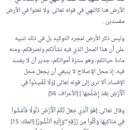
الأرض هنا كالنهي في قوله تعالى: ‌ولا ‌تعثوا ‌في ‌الأرض
مفسدين .
وليس ذكر الأرض لمجرد التوكيد بل في ذلك تنبيه
على أن هذا المحل الذي فيه نشأتكم وتصرفكم، ومنه
مادة حياتكم، وهو سترة أمواتكم، جدير أن لا يفسد
فيه، إذ محل الإصلاح لا ينبغي أن يجعل محل
الإفساد. ألا ترى إلى قوله تعالى [‌وَلَا ‌تُفۡسِدُواْ ‌فِي
‌ٱلۡأَرۡضِ بَعۡدَ إِصۡلَٰحِهَا ] [الأعراف: 56]
وقال تعالى: [هُوَ ٱلَّذِي ‌جَعَلَ ‌لَكُمُ ٱلۡأَرۡضَ ذَلُولٗا فَٱمۡشُواْ
فِي مَنَاكِبِهَا وَكُلُواْ مِن رِّزۡقِهِۦۖ وَإِلَيۡهِ ٱلنُّشُورُ] [الملك: 15]