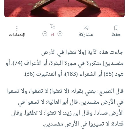
زيادة حجم الخط
تقليل حجم الخط
حفظ
مشاركة
الإعدادات
16
جاءت هذه الآية [‌ولا ‌تعثوا ‌في ‌الأرض
مفسدينَ] متكررة في سورة البقرة، أو الأعراف (74)، أو
هود (85) أو الشعراء (183)، أو العنكبوت (36).
قال الطبري: يعني بقوله: (لا تعثوا) لا تطغوا، ولا تسعوا
في الأرض مفسدين. قال أبو العالية: لا تسعوا في
الأرض فسادا. وقال ابن زيد: لا تعثوا: لا تطغوا. وقال
قتادة: لا تسيروا في الأرض مفسدين.