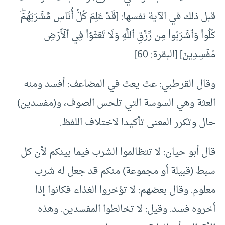
قبل ذلك في الآية نفسها: [قَدۡ عَلِمَ كُلُّ أُنَاسٖ مَّشۡرَبَهُمۡۖ
كُلُواْ وَٱشۡرَبُواْ مِن رِّزۡقِ ٱللَّهِ ‌وَلَا ‌تَعۡثَوۡاْ ‌فِي ‌ٱلۡأَرۡضِ
مُفۡسِدِينَ] [البقرة: 60]
وقال القرطبي: عث يعث في المضاعف: أفسد ومنه
العثة وهي السوسة التي تلحس الصوف، و(مفسدين)
حال وتكرر المعنى تأكيدا لاختلاف اللفظ.
قال أبو حيان: لا تتظالموا الشرب فيما بينكم لأن كل
سبط (قبيلة أو مجموعة) منكم قد جعل له شرب
معلوم. وقال بعضهم: لا تؤخروا الغذاء فكانوا إذا
أخروه فسد. وقيل: لا تخالطوا المفسدين. وهذه