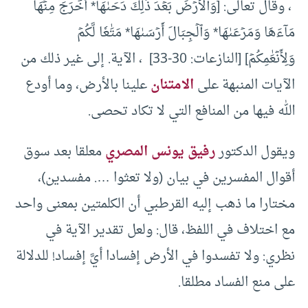
، وقال تعالى: [وَٱلۡأَرۡضَ بَعۡدَ ذَٰلِكَ ‌دَحَىٰهَآ* أَخۡرَجَ مِنۡهَا
مَآءَهَا وَمَرۡعَىٰهَا* وَٱلۡجِبَالَ أَرۡسَىٰهَا* مَتَٰعٗا لَّكُمۡ
وَلِأَنۡعَٰمِكُمۡ] [النازعات: 30-33] ، الآية. إلى غير ذلك من
الآيات المنبهة على
الامتنان
علينا بالأرض، وما أودع
الله فيها من المنافع التي لا تكاد تحصى.
ويقول الدكتور
رفيق يونس المصري
معلقا بعد سوق
أقوال المفسرين في بيان (ولا تعثوا …. مفسدين)،
مختارا ما ذهب إليه القرطبي أن الكلمتين بمعنى واحد
مع اختلاف في اللفظ، قال: ولعل تقدير الآية في
نظري: ولا تفسدوا في الأرض إفسادا أيَّ إفساد! للدلالة
على منع الفساد مطلقا.