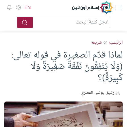
إسلام أون لاين
EN
الرئيسية
شريعة
لماذا قدّم الصغيرة في قوله تعالى:
(وَلَا يُنْفِقُونَ نَفَقَةً صَغِيرَةً وَلَا
كَبِيرَةً)؟
رفيق يونس المصري