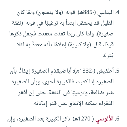
البقاعي (-885هـ): قوله: (ولا ينفقون) ولمّا كان
القليل قد يحتقر، ابتدأ به ترغيبًا في قوله: (نفقة
صغيرة)، ولما كان ربما تعنّت متعنت فجعل ذكرها
قيدًا، قال: (ولا كبيرة) إعلامًا بأنه معتدٌّ به لئلا
يُترك.
أطفيش (-1332هـ): أباضيقدّم الصغيرة إيذانًا بأن
الصغيرة إذا كتبت فالكبيرة أحرى، وبأن الصغيرة
غير ضائعة، وترغيبًا في النفقة، حتى إن أفقر
الفقراء يمكنه الإنفاق على قدر إمكانه.
الألوسي
(-1270هـ): ذكر الكبيرة بعد الصغيرة، وإن