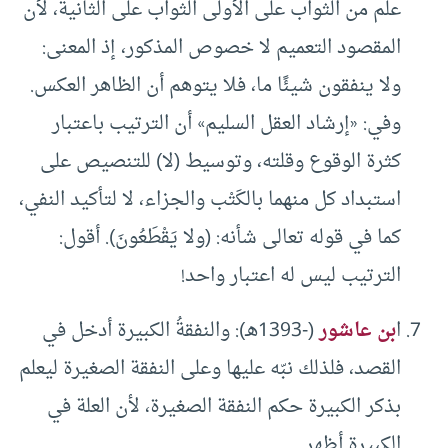
علم من الثواب على الأولى الثواب على الثانية، لأن
المقصود التعميم لا خصوص المذكور، إذ المعنى:
ولا ينفقون شيئًا ما، فلا يتوهم أن الظاهر العكس.
وفي: «إرشاد العقل السليم» أن الترتيب باعتبار
كثرة الوقوع وقلته، وتوسيط (لا) للتنصيص على
استبداد كل منهما بالكَتْب والجزاء، لا لتأكيد النفي،
كما في قوله تعالى شأنه: (ولا يَقْطَعُونَ). أقول:
الترتيب ليس له اعتبار واحد!
ا
بن عاشور
(-1393هـ): والنفقةُ الكبيرة أدخل في
القصد، فلذلك نبّه عليها وعلى النفقة الصغيرة ليعلم
بذكر الكبيرة حكم النفقة الصغيرة، لأن العلة في
الكبيرة أظهر.