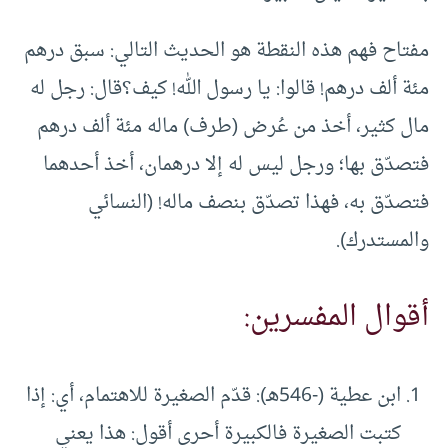
مفتاح فهم هذه النقطة هو الحديث التالي: سبق درهم
مئة ألف درهم! قالوا: يا رسول الله! كيف؟قال: رجل له
مال كثير، أخذ من عُرض (طرف) ماله مئة ألف درهم
فتصدّق بها؛ ورجل ليس له إلا درهمان، أخذ أحدهما
فتصدّق به، فهذا تصدّق بنصف ماله! (النسائي
والمستدرك).
أقوال المفسرين:
ابن عطية (-546هـ): قدّم الصغيرة للاهتمام، أي: إذا
كتبت الصغيرة فالكبيرة أحرى أقول: هذا يعني