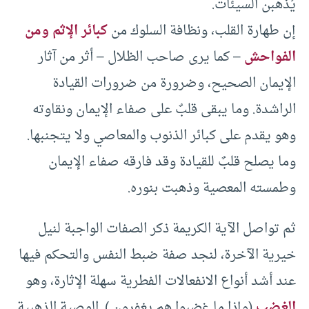
يُذهبن السيئات.
إن طهارة القلب، ونظافة السلوك من
كبائر الإثم ومن
الفواحش
– كما يرى صاحب الظلال – أثر من آثار
الإيمان الصحيح، وضرورة من ضرورات القيادة
الراشدة. وما يبقى قلبٌ على صفاء الإيمان ونقاوته
وهو يقدم على كبائر الذنوب والمعاصي ولا يتجنبها.
وما يصلح قلبٌ للقيادة وقد فارقه صفاء الإيمان
وطمسته المعصية وذهبت بنوره.
ثم تواصل الآية الكريمة ذكر الصفات الواجبة لنيل
خيرية الآخرة، لنجد صفة ضبط النفس والتحكم فيها
عند أشد أنواع الانفعالات الفطرية سهلة الإثارة، وهو
الغضب
(وإذا ما غضبوا هم يغفرون ). الوصية الذهبية