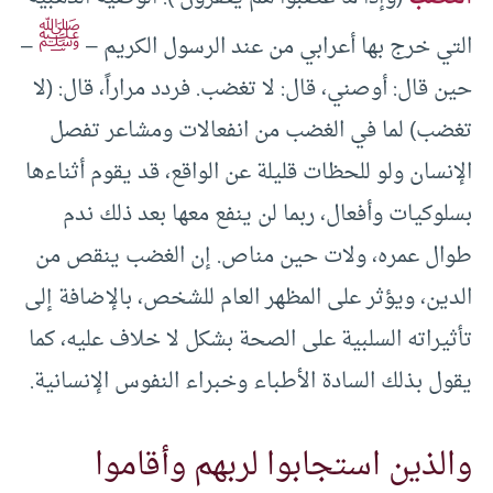
ﷺ
التي خرج بها أعرابي من عند الرسول الكريم –
–
حين قال: أوصني، قال: لا تغضب. فردد مراراً، قال: (لا
تغضب) لما في الغضب من انفعالات ومشاعر تفصل
الإنسان ولو للحظات قليلة عن الواقع، قد يقوم أثناءها
بسلوكيات وأفعال، ربما لن ينفع معها بعد ذلك ندم
طوال عمره، ولات حين مناص. إن الغضب ينقص من
الدين، ويؤثر على المظهر العام للشخص، بالإضافة إلى
تأثيراته السلبية على الصحة بشكل لا خلاف عليه، كما
يقول بذلك السادة الأطباء وخبراء النفوس الإنسانية.
والذين استجابوا لربهم وأقاموا