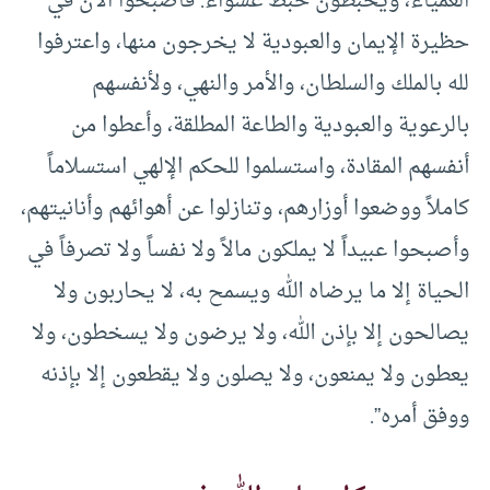
العمياء، ويخبطون خبط عشواء. فأصبحوا الآن في
حظيرة الإيمان والعبودية لا يخرجون منها، واعترفوا
لله بالملك والسلطان، والأمر والنهي، ولأنفسهم
بالرعوية والعبودية والطاعة المطلقة، وأعطوا من
أنفسهم المقادة، واستسلموا للحكم الإلهي استسلاماً
كاملاً ووضعوا أوزارهم، وتنازلوا عن أهوائهم وأنانيتهم،
وأصبحوا عبيداً لا يملكون مالاً ولا نفساً ولا تصرفاً في
الحياة إلا ما يرضاه الله ويسمح به، لا يحاربون ولا
يصالحون إلا بإذن الله، ولا يرضون ولا يسخطون، ولا
يعطون ولا يمنعون، ولا يصلون ولا يقطعون إلا بإذنه
ووفق أمره”.