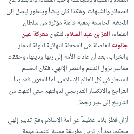
الصلاة والصيام ومجالسة وحب العلماء، والابتعاد عن
الصغائر والشبهات. وهكذا كان ينشأ ويتطور ليصل إلى
اللحظة الحاسمة بمعية فاعلة مؤثرة من سلطان
العلماء،
العز بن عبد السلام
، لتكون
معركة عين
جالوت
الفاصلة هي المحطة النهائية لدولة الدمار
والخراب، بعد أن عادت الأمة إلى ربها ودينها، وحققت
معايير نزول الدعم والنصر الإلهي، فكان الحسم
المنتظر في كل العالم الإسلامي. أما المغول فقد بدأ
التراجع والانكسار التدريجي لدولتهم حتى انتهت من
التاريخ إلى غير رجعة.
أزال قطز بلاء عظيماً عن أمة الإسلام وفق تدبير إلهي
محكم، بعد أن تربى بطريقة معينة لتنفيذ مهمة