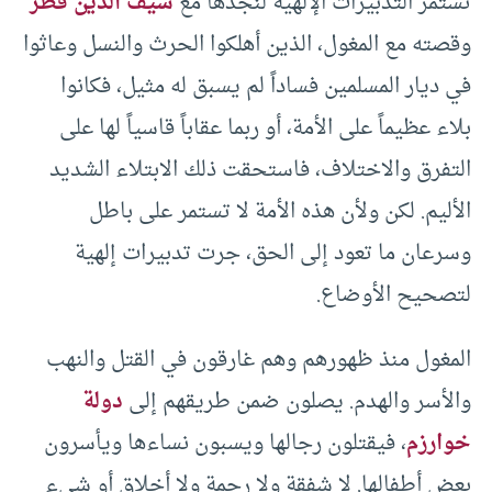
تستمر التدبيرات الإلهية لنجدها مع
سيف الدين قطز
وقصته مع المغول، الذين أهلكوا الحرث والنسل وعاثوا
في ديار المسلمين فساداً لم يسبق له مثيل، فكانوا
بلاء عظيماً على الأمة، أو ربما عقاباً قاسياً لها على
التفرق والاختلاف، فاستحقت ذلك الابتلاء الشديد
الأليم. لكن ولأن هذه الأمة لا تستمر على باطل
وسرعان ما تعود إلى الحق، جرت تدبيرات إلهية
لتصحيح الأوضاع.
المغول منذ ظهورهم وهم غارقون في القتل والنهب
والأسر والهدم. يصلون ضمن طريقهم إلى
دولة
خوارزم
، فيقتلون رجالها ويسبون نساءها ويأسرون
بعض أطفالها. لا شفقة ولا رحمة ولا أخلاق أو شيء