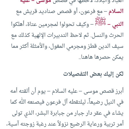
العباد والبلاد، لاحظها في قصص
موسى – عليه
السلام
– مع فرعون، أو قصص صناديد قريش مع
ﷺ
النبي –
– وكيف تحولوا لمجرمين عتاة، أهلكوا
الحرث والنسل. ثم لاحظ التدبيرات الإلهية كذلك مع
سيف الدين قطز ومجرمي المغول، والأمثلة أكثر مما
يمكن حصرها هاهنا..
لكن إليك بعض التفصيلات
أبرز قصص موسى – عليه السلام – يوم أن ألقته أمه
في النيل رضيعاً، ليلتقطه آل فرعون فيصنعه الله كما
يشاء في عقر دار جبار من جبابرة البشر، الذي تولى
أمر تربية ورعاية الرضيع نزولاً عند رغبة زوجته آسية،