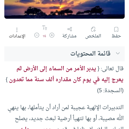
زيادة حجم الخط
تقليل حجم الخط
حفظ
الملخص
مشاركة
الإعدادات
16
قائمة المحتويات
قال تعالى: {
يدبر الأمر من السماء إلى الأرض ثم
يعرج إليه في يوم كان مقداره ألف سنة مما تعدون
}
(السجدة: 5)
التدبيرات الإلهية عجيبة لمن أراد أن يتأملها، بها ينهي
الله مصيبة، أو بها تتهيأ أرضية لبعث جديد، يصلح