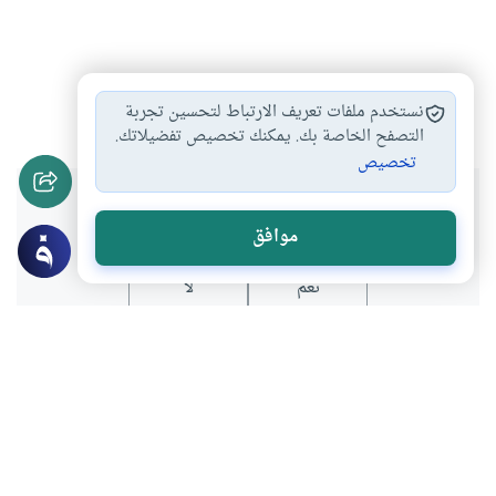
الابتلاء
المصيبة
التاريخ الإسلامي
التوكل
#
#
#
#
نستخدم ملفات تعريف الارتباط لتحسين تجربة
التصفح الخاصة بك. يمكنك تخصيص تفضيلاتك.
تخصيص
هل انتفعت بهذا المحتوى؟
موافق
نعم
لا
عن الكاتب
عبدالله العمادي
لديه 237 مقالة