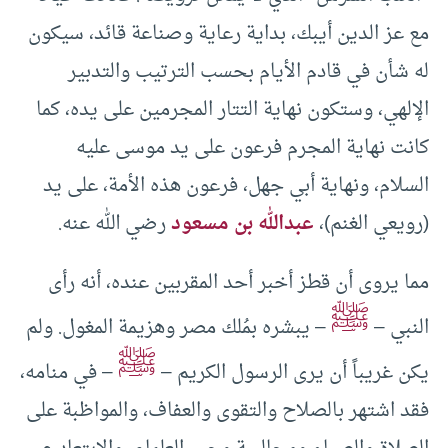
مع عز الدين أيبك، بداية رعاية وصناعة قائد، سيكون
له شأن في قادم الأيام بحسب الترتيب والتدبير
الإلهي، وستكون نهاية التتار المجرمين على يده، كما
كانت نهاية المجرم فرعون على يد موسى عليه
السلام، ونهاية أبي جهل، فرعون هذه الأمة، على يد
(رويعي الغنم)،
عبدالله بن مسعود
رضي الله عنه.
مما يروى أن قطز أخبر أحد المقربين عنده، أنه رأى
ﷺ
النبي –
– يبشره بمُلك مصر وهزيمة المغول. ولم
ﷺ
يكن غريباً أن يرى الرسول الكريم –
– في منامه،
فقد اشتهر بالصلاح والتقوى والعفاف، والمواظبة على