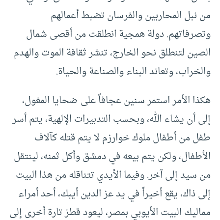
من نبل المحاربين والفرسان تضبط أعمالهم
وتصرفاتهم. دولة همجية انطلقت من أقصى شمال
الصين لتنطلق نحو الخارج، تنشر ثقافة الموت والهدم
والخراب، وتعاند البناء والصناعة والحياة.
هكذا الأمر استمر سنين عجافاً على ضحايا المغول،
إلى أن يشاء الله، وبحسب التدبيرات الإلهية، يتم أسر
طفل من أطفال ملوك خوارزم لا يتم قتله كآلاف
الأطفال، ولكن يتم بيعه في دمشق وأكل ثمنه، لينتقل
من سيد إلى آخر. وفيما الأيدي تتناقله من هذا البيت
إلى ذاك، يقع أخيراً في يد عز الدين أيبك، أحد أمراء
مماليك البيت الأيوبي بمصر، ليعود قطز تارة أخرى إلى