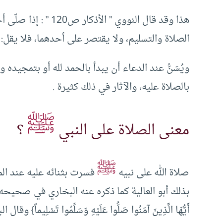
هذا وقد قال النووي ” ا
الصلاة والتسليم، ولا يقتصر على أحدهما، فلا يقل: ص
ويُسَنُّ عند الدعاء أن يبدأ بالحمد لله أو بتمجيده 
بالصلاة عليه، والآثار في ذلك كثيرة .
ﷺ
معنى الصلاة على النبي
؟
ﷺ
صلاة الله على نبيه
فسرت بثنائه عليه عند الم
بذلك أبو العالية كما ذكره عنه البخاري في صحيحه في مطلع باب 
أَيُّهَا الَّذِينَ آمَنُوا صَلُّوا عَلَيْهِ وَسَلِّمُوا تَسْل