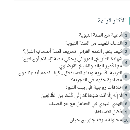
الأكثر قراءة
أدعية من السنة النبوية
1
الدعاء للميت من السنة النبوية
2
كيف ينفي النظم القرآني تحريف قصة أصحاب الفيل؟
3
شهادة للتاريخ.. المرواني يحكي قصة “إسلام أون لاين”
4
مع الأمير الوالد والشيخ القرضاوي
التربية الأسرية وبناء الاستقلال .. كيف ندعم أبناءنا دون
5
مصادرة حقهم في التجربة؟
خلافات زوجية في بيت النبوة
6
لَا إِلَهَ إِلَّا أَنْتَ سُبْحَانَكَ إِنِّي كُنْتُ مِنَ الظَّالِمِينَ
7
الهدي النبوي في التعامل مع حر الصيف
8
فضل الاستغفار
9
محاولة سرقة جابر بن حيان
10