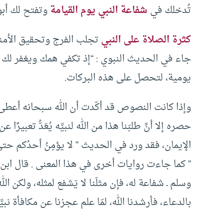
تُدخلك في
شفاعة النبي يوم القيامة
وتفتح لك أبوا
كثرة الصلاة على النبي
تجلب الفرج وتحقيق الأمني
جاء في الحديث النبوي : “إذ تكفي همك ويغفر لك ذ
يومية، لتحصل على هذه البركات.
وإذا كانت النصوص قد أكّدت أن الله سبحانه أعطى لن
حصره إلا أنَّ طلبَنا هذا من الله لنبيِّه يُعَدُّ تعبي
الإيمان، فقد ورد في الحديث ” لا يؤمِنُ أحدُكم حتى أ
” كما جاءت روايات أخرى في هذا المعنى . قال ابن عب
وسلم ـ شفاعة له، فإن مثلَنا لا يَشفع لمثله، ولكن الله
بالدعاء، فأرشدنا الله، لمّا علم عجزنا عن مكافأة نبيِّن