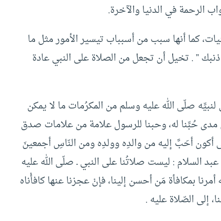
ب الرحمة في الدنيا والآخرة.
ات، كما أنها سبب من أسبباب تيسير الأمور مثل ما
نبك ” . تخيل أن تجعل من الصلاة على النبي عادة
بيِّه صلّى الله عليه وسلم من المكرُمات ما لا يمكن
رًا عن مدى حُبِّنا له، وحبنا للرسول علامة من علامات صدق
كون أحَبَّ إليه من والدِه وولدِه ومن النّاسِ أجمعينَ
د السلام : ليست صلاتُنا على النبي ـ صلّى الله عليه
 أمرنا بمكافأة مَن أحسن إلينا، فإنْ عجزنا عنها كافأْناه
ا، إلى الصّلاة عليه .