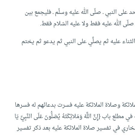
لأذكار ص120 ” : إذا صلّى أحد على النبي ـ صلّى الله عليه وسلّم ـ فليجمع بين
لّى الله عليه فقط ولا عليه السّلام فقط.
والثناء عليه ثم يصلِّي على النبي ثم يدعو ثم يختم
لائكة وصلاة الملائكة عليه فسرت بدعائهم له فسرها
{إِنَّ اللَّهَ وَمَلائِكَتَهُ يُصَلُّونَ عَلَى النَّبِيِّ يَا
ِيماً} وقال البخاري في تفسير صلاة الملائكة عليه بعد ذكر تفسير