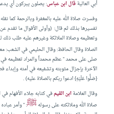
أبي العالية
قال ابن عباس
: يصلون يبركون أي يدعون
وفسرت صلاة الله عليه بالمغفرة وبالرحمة كما نقله
تفسيرها بذلك ثم قال: (وأولى الأقوال ما تقدم عن أ
وتعظيمه وصلاة الملائكة وغيرهم عليه طلب ذلك له 
الصلاة وقال الحافظ: وقال الحليمي في الشعب: مع
صلى على محمد ” عظم محمداً والمراد تعظيمه في ال
الآخرة بإجزال مثوبته وتشفيعه في أمته وإبداء فضيل
{صَلُّوا عَلَيْهِ} ادعوا ربكم بالصلاة عليه) .
وقال العلامة
ابن القيم
في كتابه جلاء الأفهام في ا
ﷺ
صلاة الله وملائكته على رسوله
: ” وأمر عباده