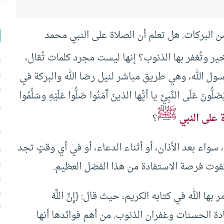
ن البركات. هل تعلم أن الصلاة على النبي محمد
خير وتُغفر بها الذنوب؟ إنها ليست مجرد كلمات تُقال،
ول الله، وهي طريق مباشر لنيل رضا الله والبركة في
لَى النَّبِيِّ يا أيُّها الذينَ آَمَنُوا صَلُّوا عَلَيْهِ وسَلِّمُوا
ﷺ
 على النبي
؟
سواء بعد الأذان، أو أثناء الدعاء، أو في أي وقتٍ تجد
ا تفوت فرصة الاستفادة من هذا الفضل العظيم.
ها الله في كتابه الكريم، حيث قال: {إِنَّ اللَّهَ
وسيلة لزيادة الحسنات وغفران الذنوب. من أهم فوائدها أنها