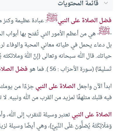
قائمة المحتويات
ﷺ
فضل الصلاة على النبي
: عبادة عظيمة وكنز م
ﷺ
-
- هي من أعظم الأمور التي تُفتح بها أبواب ال
بل دعاء يحمل في طياته معاني المحبة والوفاء لرس
حياتك. قال الله سبحانه وتعالى {إنَّ اللهَ وملائكتَه يُصَلُّونَ عَ
تَسليمًا} (سورة الأحزاب : 56 ). فما هو
فضل الصلاة
ابدأ الآن واجعل
الصلاة على النبي
جزءًا من يومك، 
فيه قلبك متلهفًا لمزيد من القرب من الله ونبيه. ل
الصلاة على النبي
تعتبر وسيلة للتقرب إلى الله، وأمر ب
وَمَلَائِكَتَهُ يُصَلُّونَ عَلَى النَّبِيِّ}، وهي أيضًا 