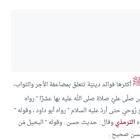
أكثرها فوائد دينيّة تتعلق بمضاعفة الأجر والثواب،
 صلّى عليَّ صلاة صلى الله عليه بها عشرًا ” رواه
يَّ رُوحي حتى أردّ عليه السلام ” رواه أبو داود ، وقوله ”
اه
الترمذي
وقال : حديث حسن . وقوله ” البخيل مَن
 : حسن صحيح .