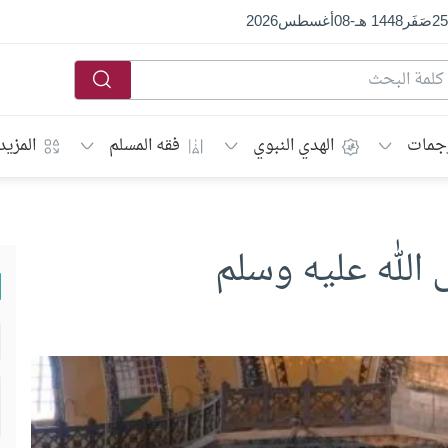
25
صَفَر
1448 هـ
-
08
أغسطس
2026
جمات
الهدي النبوي
فقه المسلم
المزيد
الله عليه وسلم