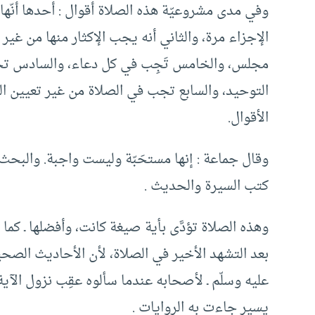
وفي مدى مشروعيّة هذه الصلاة أقوال : أحدها أنّه
الإجزاء مرة، والثاني أنه يجب الإكثار منها من غير 
مجلس، والخامس تَجِب في كل دعاء، والسادس تجب 
التوحيد، والسابع تجب في الصلاة من غير تعيين ال
الأقوال.
وقال جماعة : إنها مستحَبّة وليست واجبة. والبحث 
كتب السيرة والحديث .
وهذه الصلاة تؤدَّى بأية صيغة كانت، وأفضلها ـ كما 
بعد التشهد الأخير في الصلاة، لأن الأحاديث الصحيح
عليه وسلّم ـ لأصحابه عندما سألوه عقِب نزول الآية
يسير جاءت به الروايات .