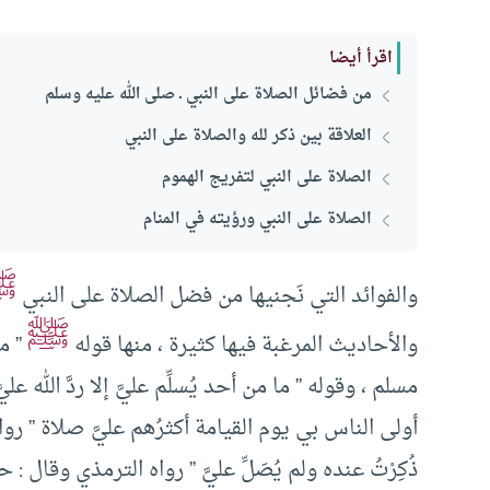
اقرأ أيضا
من فضائل الصلاة على النبي ـ صلى الله عليه وسلم
العلاقة بين ذكر لله والصلاة على النبي
الصلاة على النبي لتفريج الهموم
الصلاة على النبي ورؤيته في المنام
ﷺ
والفوائد التي نَجنيها من فضل الصلاة على النبي
ﷺ
والأحاديث المرغبة فيها كثيرة ، منها قوله
” من
مسلم ، وقوله ” ما من أحد يُسلِّم عليَّ إلا ردَّ الله عل
أولى الناس بي يوم القيامة أكثرُهم عليَّ صلاة ” رو
ذُكِرْتُ عنده ولم يُصَلِّ عليَّ ” رواه الترمذي وقال