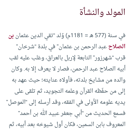
المولد والنشأة
في سنة (577 هـ = 1181م) وُلد “تقي الدين عثمان
بن
الصلاح
عبد الرحمن بن عثمان” في بلدة “شرخان”
قرب “شهرزور” التابعة لإربل بالعراق، وغلب عليه لقب
أبيه الصلاح عبد الرحمن، فصار لا يعرف إلا به. وكان
والده من مشايخ بلدته، فأولاه عنايته؛ حيث عهد به
إلى من حفّظه القرآن وعلمه التجويد، ثم تلقى على
يديه علومه الأولى في الفقه، وقد أرسله إلى “الموصل”
فسمع الحديث من “أبي جعفر عبيد الله بن أحمد”
المعروف بابن السمين، فكان أول شيوخه بعد أبيه، ثم