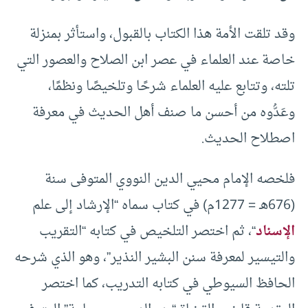
وقد تلقت الأمة هذا الكتاب بالقبول، واستأثر بمنزلة
خاصة عند العلماء في عصر ابن الصلاح والعصور التي
تلته، وتتابع عليه العلماء شرحًا وتلخيصًا ونظمًا،
وعَدُّوه من أحسن ما صنف أهل الحديث في معرفة
اصطلاح الحديث.
فلخصه الإمام محيي الدين النووي المتوفى سنة
(676هـ = 1277م) في كتاب سماه “الإرشاد إلى علم
الإسناد
“، ثم اختصر التلخيص في كتابه “التقريب
والتيسير لمعرفة سنن البشير النذير”، وهو الذي شرحه
الحافظ السيوطي في كتابه التدريب، كما اختصر