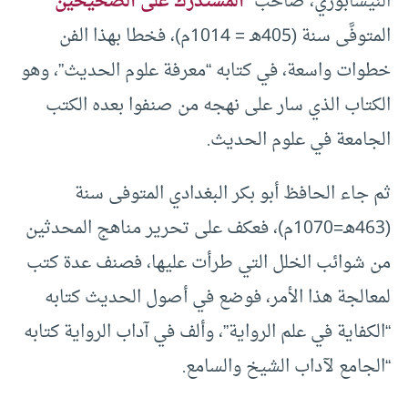
النيسابوري، صاحب “
المستدرك على الصحيحين
”
المتوفَّى سنة (405هـ = 1014م)، فخطا بهذا الفن
خطوات واسعة، في كتابه “معرفة علوم الحديث”، وهو
الكتاب الذي سار على نهجه من صنفوا بعده الكتب
الجامعة في علوم الحديث.
ثم جاء الحافظ أبو بكر البغدادي المتوفى سنة
(463هـ=1070م)، فعكف على تحرير مناهج المحدثين
من شوائب الخلل التي طرأت عليها، فصنف عدة كتب
لمعالجة هذا الأمر، فوضع في أصول الحديث كتابه
“الكفاية في علم الرواية”، وألف في آداب الرواية كتابه
“الجامع لآداب الشيخ والسامع.