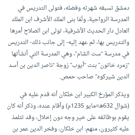
دمشق تسبقه شهرته وفضله، فتولى التدريس في
المدرسة الرواحية، ولَمّا بنى الملك الأشرف ابن الملك
العادل دار الحديث الأشرفية، تولى ابن الصلاح أمرها
والتدريس بها، ثم عهد إليه- إلى جانب ذلك- التدريس
في مدرسة “ست الشام”، وهي المدرسة التي أنشأتها
“زمرد خاتون” بنت “أيوب” زوجة “ناصر الدين بن أسد
الدين شيركوه” صاحب حمص.
ويذكر المؤرخ الكبير ابن خلكان أنه قدم عليه في
(شوال 632هـ=مايو 1235م) وأقام عنده، وذكر أنه كان
يقوم بوظائفه على خير وجه دون إخلال، وقد تتلمذ
عليه كثيرون، منهم: ابن خلكان، وفخر الدين عمر بن