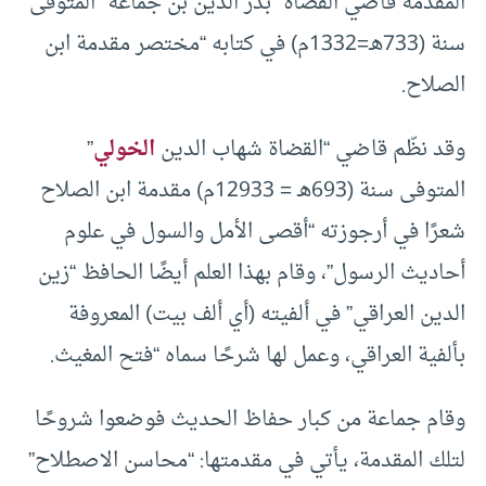
المقدمة قاضي القضاة “بدر الدين بن جماعة” المتوفى
سنة (733هـ=1332م) في كتابه “مختصر مقدمة ابن
الصلاح.
وقد نظّم قاضي “القضاة شهاب الدين
الخولي
”
المتوفى سنة (693هـ = 12933م) مقدمة ابن الصلاح
شعرًا في أرجوزته “أقصى الأمل والسول في علوم
أحاديث الرسول”، وقام بهذا العلم أيضًا الحافظ “زين
الدين العراقي” في ألفيته (أي ألف بيت) المعروفة
بألفية العراقي، وعمل لها شرحًا سماه “فتح المغيث.
وقام جماعة من كبار حفاظ الحديث فوضعوا شروحًا
لتلك المقدمة، يأتي في مقدمتها: “محاسن الاصطلاح”