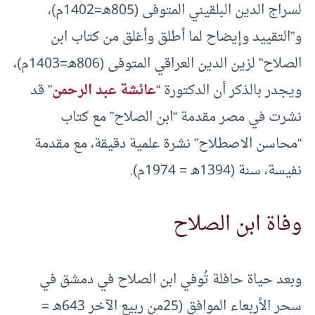
لسراج الدين البلقيني المتوفى (805هـ=1402م)،
و”التقييد وإيضاح لما أطلق وأغلق من كتاب ابن
الصلاح” لزين الدين العراقي المتوفى (806هـ=1403م)،
ويجدر بالذكر أن الدكتورة “
عائشة عبد الرحمن
” قد
نشرت في مصر مقدمة “ابن الصلاح” مع كتاب
“محاسن الاصطلاح” نشرة علمية دقيقة، مع مقدمة
نفيسة، سنة (1394هـ = 1974م).
وفاة ابن الصلاح
وبعد حياة حافلة تُوفي ابن الصلاح في دمشق في
سحر الأربعاء الموافق (25من ربيع الآخر 643هـ =