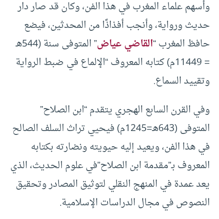
وأسهم علماء المغرب في هذا الفن، وكان قد صار دار
حديث ورواية، وأنجب أفذاذًا من المحدثين، فيضع
حافظ المغرب “
القاضي عياض
” المتوفى سنة (544هـ
= 11449م) كتابه المعروف “الإلماع في ضبط الرواية
وتقييد السماع.
وفي القرن السابع الهجري يتقدم “ابن الصلاح”
المتوفى (643هـ=1245م) فيحيي تراث السلف الصالح
في هذا الفن، ويعيد إليه حيويته ونضارته بكتابه
المعروف بـ”مقدمة ابن الصلاح”في علوم الحديث، الذي
يعد عمدة في المنهج النقلي لتوثيق المصادر وتحقيق
النصوص في مجال الدراسات الإسلامية.