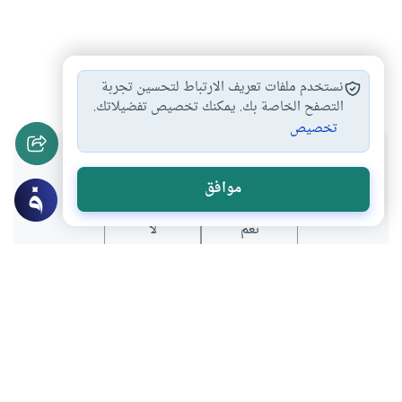
كتاب
علوم الحديث
#
#
نستخدم ملفات تعريف الارتباط لتحسين تجربة
التصفح الخاصة بك. يمكنك تخصيص تفضيلاتك.
تخصيص
هل انتفعت بهذا المحتوى؟
موافق
نعم
لا
المحتوى والموارد المذكورة لا تعكس بالضرورة وجهة نظر
موقع "إسلام أون لاين".