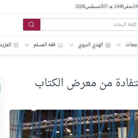
24
صَفَر
1448 هـ
-
07
أغسطس
2026
جمات
الهدي النبوي
فقه المسلم
المزيد