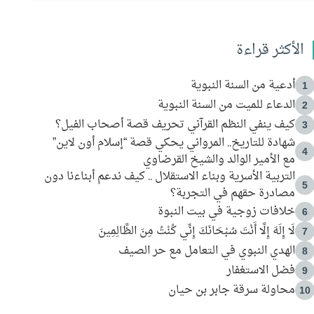
الأكثر قراءة
أدعية من السنة النبوية
1
الدعاء للميت من السنة النبوية
2
كيف ينفي النظم القرآني تحريف قصة أصحاب الفيل؟
3
شهادة للتاريخ.. المرواني يحكي قصة “إسلام أون لاين”
4
مع الأمير الوالد والشيخ القرضاوي
التربية الأسرية وبناء الاستقلال .. كيف ندعم أبناءنا دون
5
مصادرة حقهم في التجربة؟
خلافات زوجية في بيت النبوة
6
لَا إِلَهَ إِلَّا أَنْتَ سُبْحَانَكَ إِنِّي كُنْتُ مِنَ الظَّالِمِينَ
7
الهدي النبوي في التعامل مع حر الصيف
8
فضل الاستغفار
9
محاولة سرقة جابر بن حيان
10