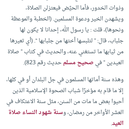
وذوات الخدور، فأما الحيَّض فيعتزلن الصلاة،
ويشهدن الخير ودعوة المسلمين. (الخطبة والموعظة
ونحوها)، قلت : يا رسول الله، إحدانا لا يكون لها
جلباب، قال: ” لتلبسها أختها من جلبابها “. (أي تعيرها
من ثيابها ما تستغني عنه، والحديث في كتاب ” صلاة
العيدين ” في
صحيح مسلم
حديث رقم 823).
وهذه سنة أماتها المسلمون في جل البلدان أو في كلها،
إلا ما قام به مؤخرًا شباب الصحوة الإسلامية الذين
أحيوا بعض ما مات من السنن، مثل سنة الاعتكاف في
العشر الأواخر من رمضان، و
سنة شهود النساء صلاة
العيد
.