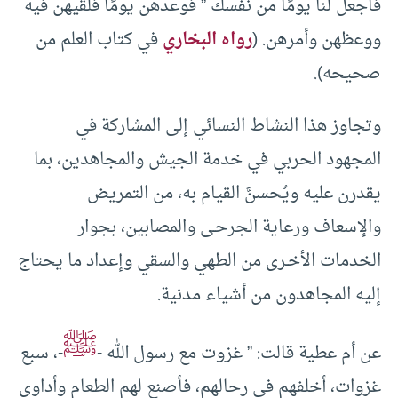
فاجعل لنا يومًا من نفسك ” فوعدهن يومًا فلقيهن فيه
ووعظهن وأمرهن. (
رواه البخاري
في كتاب العلم من
صحيحه).
وتجاوز هذا النشاط النسائي إلى المشاركة في
المجهود الحربي في خدمة الجيش والمجاهدين، بما
يقدرن عليه ويُحسنَّ القيام به، من التمريض
والإسعاف ورعاية الجرحـى والمصابين، بجوار
الخدمات الأخـرى من الطهي والسقي وإعداد ما يحتاج
إليه المجاهدون من أشياء مدنية.
ﷺ
عن أم عطية قالت: ” غزوت مع رسول الله -
-، سبع
غزوات، أخلفهم في رحالهم، فأصنع لهم الطعام وأداوي