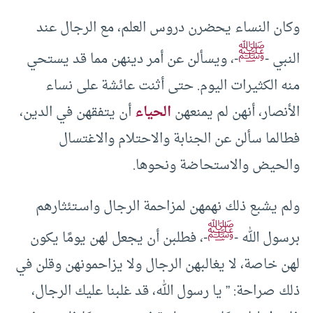
وكان النساء يحضرن دروس العلم، مع الرجال عند
ﷺ
النبي -
-، ويسألن عن أمر دينهن مما قد يستحي
منه الكثيرات اليوم. حتى أثنت عائشة على نساء
الأنصار، أنهن لم يمنعهن
الحياء
أن يتفقهن في الدين،
فطالما سألن عن الجنابة والاحتلام والاغتسال
والحيض والاستحاضة ونحوها.
ولم يشبع ذلك نهمهن لمزاحمة الرجال واسـتئثارهم
ﷺ
برسول الله -
-، فطلبن أن يجعل لهن يومًا يكون
لهن خاصة، لا يغالبهن الرجال ولا يزاحمونهن وقلن في
ذلك صراحة: ” يا رسول الله، قد غلبنا عليك الرجال،