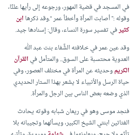
في المسجد في قضية المهور، ورجوعه إلى رأيها علنًا،
وقوله :” أصابت المرأة وأخطأ عمر “.وقد ذكرها
ابن
كثير
في تفسير سورة النساء، وقال: إسنادها جيد.
وقد عين عمر في خـلافته الشِّفاء بنت عبد الله
العدوية محتسـبة على السـوق.. والمتأمل في
القرآن
الكريم
وحديثه عن المرأة في مختلف العصور، وفي
حياة الرسل والأنبياء لا يشعر بهذا الستار الحديدي
الذي وضعه بعض الناس بين الرجل والمرأة.
فنجد موسى وهو في ريعان شبابه وقوته يحادث
الفتاتين ابنتي الشيخ الكبير، ويسألهما وتجيبانه بلا
تأثم ولا حرج، ويعاونهما في
شهامة
ومروءة، وتأتيه