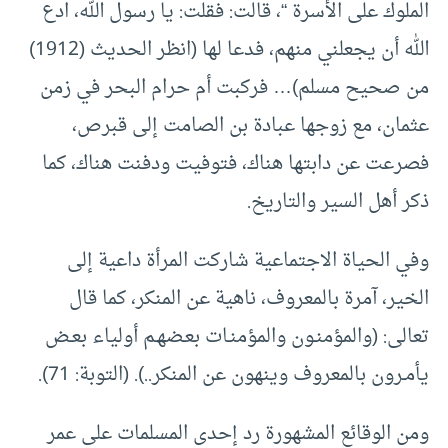
الملوك على الأسرة “، قالت: فقلت: يا رسول الله، ادع
الله أن يجعلني منهم، فدعا لها (انظر الحديث (1912)
من صحيح مسلم)… فركبت أم حرام البحر في زمن
عثمان، مع زوجها عبادة بن الصامت إلى قبرص،
فصرعت عن دابتها هناك، فتوفيت ودفنت هناك، كما
ذكر أهل السير والتاريخ.
وفي الحياة الاجتماعية شاركت المرأة داعية إلى
الخير، آمرة بالمعروف، ناهية عن المنكر، كما قال
تعالى: (والمؤمنـون والمؤمنـات بعـضهـم أولياء بعـض
يأمـرون بالمعروف وينهون عن المنكر..). (التوبة: 71).
ومن الوقائع المشهورة رد إحدى المسلمات على عمر