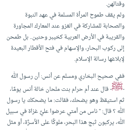
وقتالهن.
ولم يقف طموح المرأة المسلمة في عهد النبوة
والصحابة للمشاركة في الغزو عند المعارك المجاورة
والقريبـة في الأرض العربيـة كخيبر وحنين.. بل طمحن
إلى ركـوب البحـار، والإسهام في فتح الأقطار البعيدة
لإبلاغها رسالة الإسلام.
ففي صحيح البخاري ومسلم عن أنس: أن رسول الله
ﷺ
-
- قال عند أم حرام بنت ملحان خالة أنس يومًا،
ثم استيقظ وهو يضحك، فقالت: ما يضحكك يا رسول
الله ؟ قال: ” ناس من أمتي عرضوا عليَّ غزاة في سبيل
الله، يركبون ثبج هذا البحر، ملوكًا على الأسرَّة، أو مثل