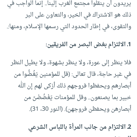
يريدون أن ينقلوا مجتمع الغرب إلينا.. إنما الواجب في
ذلك هو الاشتراك في الخير، والتعاون على البر
والتقوى، في إطار الحدود التي رسمها الإسلام، ومنها:.
1ـ الالتزام بغض البصر من الفريقين:
فلا ينظر إلى عورة، ولا ينظر بشهوة، ولا يطيل النظر
في غير حاجة، قال تعالى: (قل للمؤمنين يَغُـضُّوا من
أبصارهم ويحفظوا فروجهم ذلك أزكى لهم إن الله
خبير بما يصنعون.. وقل للمؤمنات يَغْـضُضْنَ من
أبصارهن ويحفظن فروجهن). (النور 30، 31).
2ـ الالتزام من جانب المرأة باللباس الشرعي