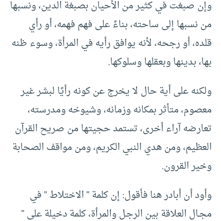
وإن صبغت في كثير من الأحيان بصبغة الدين، ونسبها
من نسبها إلى ساحته، بناءً على فهم فهمه، أو رأي
قلده، أو رجحه، لأنه يوافق رأيه في المرأة، وسوء ظنه
بها، بدينها وبعقلها وسلوكها.
ولكنه على أية حال لا يخرج عن كونه رأيًا لبشر غير
معصوم، متأثر بمكانه وزمانه، وشيوخه ومدرسته،
تعارضه آراء أخرى، تستمد حجيتها من صريح القرآن
العظيم، ومن هدي النبي الكريم، ومن مواقف الصحابة
وخير القرون.
وأود أن أبادر هنا فأقول: إن كلمة ” الاختلاط ” في
مجـال العلاقة بين الرجـل والمرأة، كلمة دخيلة على ”