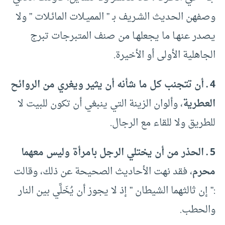
وصفهن الحديث الشـريف بـ ” المميـلات المائـلات ” ولا
يـصدر عنهـا ما يجعلهـا من صنف المتبرجات تبرج
الجاهلية الأولى أو الأخيرة.
4 ـ أن تتجنب كل ما شأنه أن يثير ويغري من الروائح
العطرية
، وألوان الزينة التي ينبغي أن تكون للبيت لا
للطريق ولا للقاء مع الرجال.
5 ـ الحذر من أن يختلي الرجل بامرأة وليس معهما
محرم
، فقد نهت الأحاديث الصحيحة عن ذلك، وقالت
:” إن ثالثهما الشيطان ” إذ لا يجوز أن يُخَلَّي بين النار
والحطب.