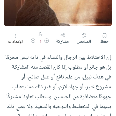
زيادة حجم الخط
تقليل حجم الخط
حفظ
الملخص
مشاركة
الإعدادات
16
إن الاختلاط بين الرجال والنساء في ذاته ليس محرمًا
بل هو جائز أو مطلوب إذا كان القصـد منه المشاركـة
في هدف نبيل، من علـم نافع أو عمل صالـح، أو
مشـروع خـير، أو جهاد لازم، أو غير ذلك مما يتطلب
جهودًا متضافرة من الجنسين، ويتطلب تعاونا مشتركًا
بينهما في التخطيط والتوجيه والتنفيذ. ولا يعني ذلك