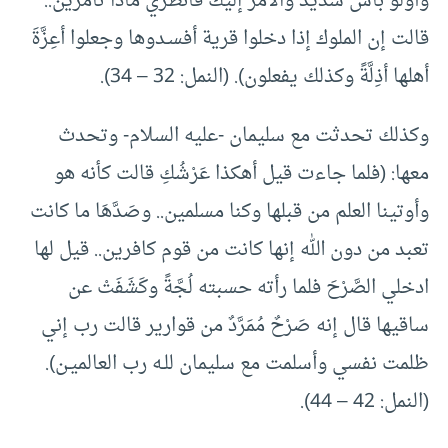
وأولو بأس شديد والأمر إليك فانظري ماذا تأمرين..
قالت إن الملوك إذا دخلوا قرية أفسـدوها وجعلوا أعِزَّةَ
أهلها أذِلَّةً وكذلك يفعلون). (النمل: 32 – 34).
وكذلك تحدثت مع سليمان -عليه السلام- وتحدث
معها: (فلما جاءت قيل أهكذا عَرْشُكِ قالت كأنه هو
وأوتينا العلم من قبلها وكنا مسلمين.. وصَدَّهَا ما كانت
تعبد من دون الله إنها كانت من قوم كافرين.. قيل لها
ادخلي الصَّرْحَ فلما رأته حسبته لُجَّةً وكَشَفَتْ عن
ساقيها قال إنه صَرْحٌ مُمَرَّدٌ من قوارير قالت رب إني
ظلمت نفسي وأسلمت مع سليمان للـه رب العالميـن).
(النمل: 42 – 44).