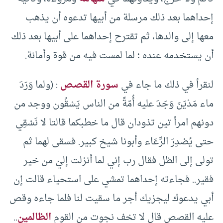
إحداهما بعد ذلك مرسلة من أبيها تدعوه أن يذهب
معها إلى والدها، ثم تقترح إحداهما على أبيها بعد ذلك
أن يستخدمه عنده ؛ لما لمست فيه من قوة وأمانة.
لنقرأ في ذلك ما جاء في
سورة القصص
: (ولما وَرَدَ
ماء مَدْيَنَ وَجَدَ عليه أُمّةً من الناس يَسْقُون ووجد من
دونهم امرأ تين تذودان قال ما خطبكما قالتا لا نَسْقِي
حتى يُصْدِرَ الرِّعَاء وأبونا شيخ كبير. فسقى لهما ثم
تولى إلى الظل فقال رب إني لما أنزلت إليّ من خير
فقير.. فجاءته إحداهما تمشي على استحياء قالت إن
أبي يدعوك ليجزيك أجر ما سقيت لنا فلما جاءه وقص
عليه القصص قال لا تخف نجوت من القوم
الظالمين
..