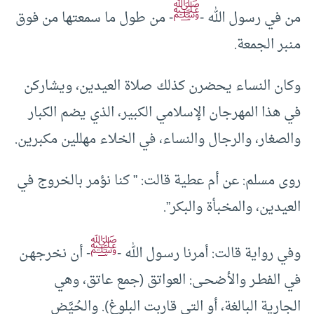
ﷺ
من في رسول الله -
- من طول ما سمعتها من فوق
منبر الجمعة.
وكان النساء يحضرن كذلك صلاة العيدين، ويشاركن
في هذا المهرجان الإسلامي الكبير، الذي يضم الكبار
والصغار، والرجال والنساء، في الخلاء مهللين مكبرين.
روى مسلم: عن أم عطية قالت: ” كنا نؤمر بالخروج في
العيدين، والمخبأة والبكر”.
ﷺ
وفي رواية قالت: أمرنا رسـول الله -
- أن نخرجهـن
في الفطـر والأضحـى: العواتق (جمع عاتق، وهي
الجارية البالغة، أو التي قاربت البلوغ). والحُيَّض