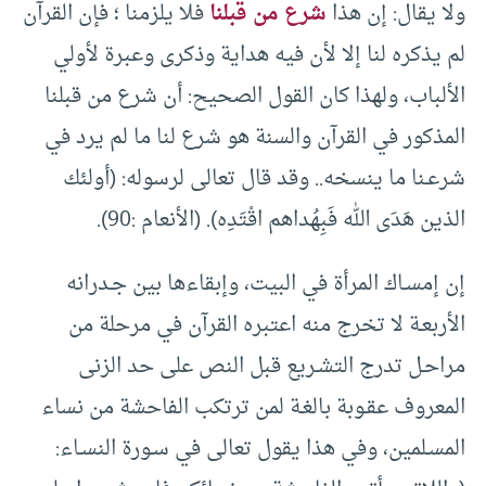
ولا يقال: إن هذا
شرع من قبلنا
فلا يلزمنا ؛ فإن القرآن
لم يذكره لنا إلا لأن فيه هداية وذكرى وعبرة لأولي
الألباب، ولهذا كان القول الصحيح: أن شرع من قبلنا
المذكور في القرآن والسنة هو شرع لنا ما لم يرد في
شرعـنا ما ينسخه.. وقد قال تعالى لرسوله: (أولئك
الذين هَدَى الله فَبِهُداهم اقْتَدِه). (الأنعام :90).
إن إمسـاك المرأة في البيت، وإبقاءها بين جـدرانه
الأربعـة لا تخرج منه اعتبره القرآن في مرحلة من
مراحـل تدرج التشـريع قبل النص على حد الزنى
المعروف عقـوبة بالغـة لمن ترتكب الفاحشة من نساء
المسـلمين، وفي هذا يقول تعالى في سـورة النسـاء: