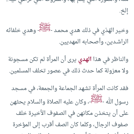
إلخ.
ﷺ
وخـير الهَدْي في ذلك هدي محمـد -
- وهدي خلفائه
الراشـدين، وأصحـابه المهديين.
والناظر في هذا
الهدي
يرى أن المرأة لم تكن مسجونة
ولا معزولة كما حدث ذلك في عصور تخلف المسلمين.
فقد كانت المرأة تشهد الجماعة والجمعة، في مسجد
ﷺ
رسول الله -
-، وكان عليه الصلاة والسلام يحثهن
على أن يتخذن مكانهن في الصفوف الأخيرة خلف
صفوف الرجال، وكلما كان الصف أقرب إلى المؤخرة