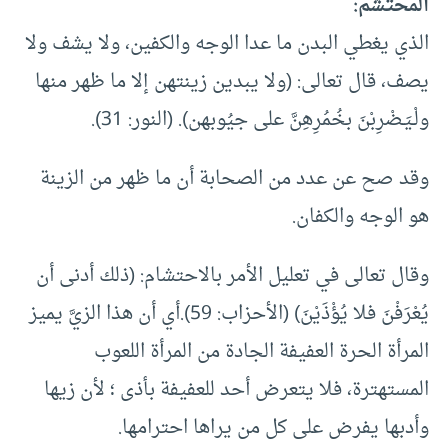
المحتشم:
الذي يغطي البدن ما عدا الوجه والكفين، ولا يشف ولا
يصف، قال تعالى: (ولا يبدين زينتهن إلا ما ظهر منها
ولْـيَـضْرِبْنَ بخُمُرِهِنَّ على جيُوبهن). (النور: 31).
وقد صح عن عدد من الصحابة أن ما ظهر من الزينة
هو الوجه والكفان.
وقال تعالى في تعليل الأمر بالاحتشام: (ذلك أدنى أن
يُعْرَفْنَ فلا يُؤْذَيْنَ) (الأحزاب: 59).أي أن هذا الزيَّ يميز
المرأة الحرة العفيفة الجادة من المرأة اللعوب
المستهترة، فلا يتعرض أحد للعفيفة بأذى ؛ لأن زيها
وأدبها يفرض على كل من يراها احترامها.