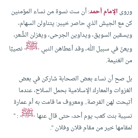
وروى
الإمام أحمد
: أن ست نسوة من نساء المؤمنين
كن مع الجيش الذي حاصر خيبر: يتناولن السهام،
ويسقين السويق، ويداوين الجرحى، ويغزلن الشَّعر،
ﷺ
ويعنّ في سبيل الله، وقد أعطاهن النبي -
- نصيبًا
من الغنيمة.
بل صح أن نساء بعض الصحابة شاركن في بعض
الغزوات والمعارك الإسلامية بحمل السلاح، عندما
أتيحت لهن الفرصة.. ومعروف ما قامت به أم عمارة
ﷺ
نسيبة بنت كعب يوم أحد، حتى قال عنها -
- : ”
لمقامها خير من مقام فلان وفلان “.