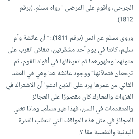
الجرحى، وأقوم على المرضى ” رواه مسلم. (برقم
1812).
وروى مسلم عن أنس (برقم 1811).: ” أن عائشة وأم
سليم، كانتا في يوم أحد مشمِّرتين، تنقلان القرب على
متونهما وظهورهمـا ثم تفرغانهـا في أفواه القـوم، ثم
ترجعـان فتملآنهـا” ووجود عائشة هنا وهي في العقـد
الثاني من عمـرها يرد على الذين ادعـوا أن الاشتراك في
الغزوات والمعـارك كان مقصـورًا على العجائز
والمتقـدمات في السـن، فهذا غير مسلّم.. وماذا تغني
العجائز في مثل هذه المواقف التي تتطلب القدرة
البدنية والنفسية معًا ؟.