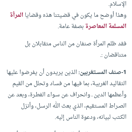
الإسلام.
وهذا أوضح ما يكون في قضـيتنا هذه وقضايا
المرأة
المسلمة المعاصرة
بصفة عامة.
فقد ظلم المرأة صنفان من الناس متقابلان بل
متناقضان :.
1-صنف المسـتغربين:
الذين يريدون أن يفرضـوا عليها
التقاليد الغربيـة، بما فيهـا من فسـاد وتحلل من القيم
وأعظمها الدين ـ وانحراف عن سـواء الفطـرة، وبعد عن
الصـراط المسـتقيم، الذي بعث الله الرسـل، وأنزل
الكـتب لبيانه، ودعوة الناس إليه.