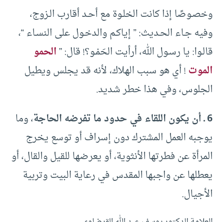
وخصـوصًا إذا كانت الخلـوة مع أحـد أقارب الـزوج،
وفيه جـاء الحـديث: ” إياكـم والدخـول على النسـاء “،
قالـوا: يا رسـول الله، أرأيت الحَمْـو؟! قال: ”
الحمو
الموت
! أي هو سبب الهلاك، لأنه قد يجلس ويطيل
الجلوس، وفي هذا خطر شديد.
6 ـ أن يكون اللقاء في حدود ما تفرضه الحاجة
، وما
يوجبه العمل المشترك دون إسراف أو توسع يخرج
المرأة عن فطرتها الأنثوية، أو يعرضها للقيل والقال، أو
يعطلها عن واجبها المقدس في رعاية البيت وتربية
الأجيال.