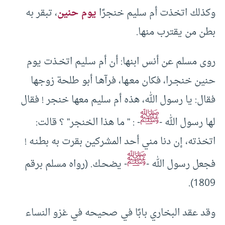
وكذلك اتخذت أم سليم خنجرًا
يوم حنين
، تبقر به
بطن من يقترب منها.
روى مسلم عن أنس ابنها: أن أم سـليم اتخـذت يوم
حنين خنجـرا، فكان معـها، فرآهـا أبو طلحة زوجها
فقال: يا رسول الله، هذه أم سليم معها خنجر ! فقال
ﷺ
لها رسول الله -
- : ” ما هذا الخنجر” ؟ قالت:
اتخذته، إن دنا مني أحد المشركين بقرت به بطنـه !
ﷺ
فجعل رسول الله -
- يضحـك. (رواه مسلم برقم
1809).
وقد عقد البخاري بابًا في صحيحه في غزو النساء