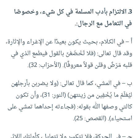
3ـ الالتزام بأدب المسلمة في كل شيء، وخصوصًا
في التعامل مع الرجال:.
أ – في الكـلام، بحـيث يكـون بعيدًا عن الإغـراء والإثارة،
وقد قال تعالى: (فلا تَخْـضَعْنَ بالقول فيطمع الذي في
قلبه مَرَضٌ وقلن قولاً معروفًا). (الأحزاب: 32).
ب – في المشي، كما قال تعالى: (ولا يـضربن بأرجلهن
ليُعْلَمَ ما يُخْفِين من زينتهن) (النور: 31)، وأن تكـون
كالتي وصفها الله بقوله: (فجـاءته إحداهما تمشي على
استحياء). (القصص: 25).
جـ – في الحـركة، فلا تتكسر ولا تتمايل، كأولئك اللائي