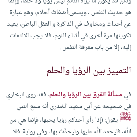
ولكن قد يكون ما يراه النائم ليس رؤيا ولا حلما، وإنما
هو حديث النفس ، ويسمى:أضغاث أحلام، وهو عبارة
عن أحداث ومخاوف في الذاكرة و العقل الباطن، يعيد
تكوينها مرة أخرى في أثناء النوم، فلا يجب الالتفات
إليه، إلا من باب معرفة النفس .
التمييز بين الرؤيا والحلم
في
مسألة الفرق بين الرؤيا والحلم
، فقد روى البخاري
في صحيحه عن أبي سعيد الخدري أنه سمع النبي
ﷺ
يقول: (إذا رأى أحدكم رؤيا يحبها، فإنما هي من
الله، فليحمد الله عليها وليحدِّث بها،ـ وفي رواية: فلا