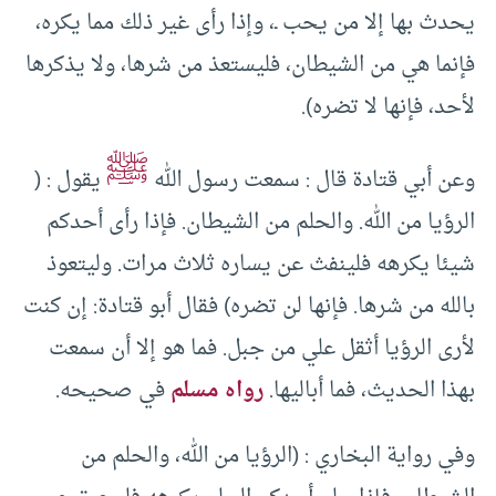
يحدث بها إلا من يحب ـ، وإذا رأى غير ذلك مما يكره،
فإنما هي من الشيطان، فليستعذ من شرها، ولا يذكرها
لأحد، فإنها لا تضره).
ﷺ
وعن أبي قتادة قال : سمعت رسول الله
يقول : (
الرؤيا من الله. والحلم من الشيطان. فإذا رأى أحدكم
شيئا يكرهه فلينفث عن يساره ثلاث مرات. وليتعوذ
بالله من شرها. فإنها لن تضره) فقال أبو قتادة: إن كنت
لأرى الرؤيا أثقل علي من جبل. فما هو إلا أن سمعت
بهذا الحديث، فما أباليها.
رواه مسلم
في صحيحه.
وفي رواية البخاري : (الرؤيا من الله، والحلم من