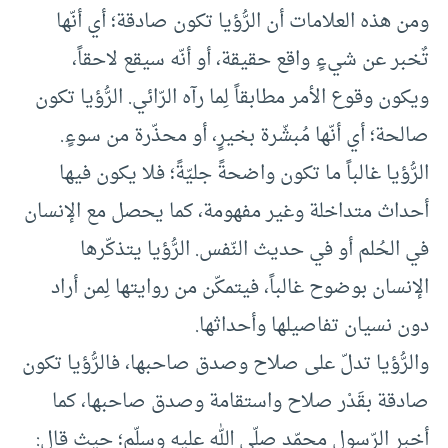
ومن هذه العلامات أن الرُّؤيا تكون صادقة؛ أي أنّها
تٌخبر عن شيءٍ واقع حقيقة، أو أنّه سيقع لاحقاً،
ويكون وقوع الأمر مطابقاً لِما رآه الرّائي. الرُّؤيا تكون
صالحة؛ أي أنّها مُبشّرة بخيرٍ، أو محذّرة من سوءٍ.
الرُّؤيا غالباً ما تكون واضحةً جليّةً؛ فلا يكون فيها
أحداث متداخلة وغير مفهومة، كما يحصل مع الإنسان
في الحُلم أو في حديث النّفس. الرُّؤيا يتذكّرها
الإنسان بوضوح غالباً، فيتمكّن من روايتها لِمن أراد
دون نسيان تفاصيلها وأحداثها.
والرُّؤيا تدلّ على صلاح وصدق صاحبها، فالرُّؤيا تكون
صادقة بقَدْر صلاح واستقامة وصدق صاحبها، كما
أخبر الرّسول محمّد صلّى الله عليه وسلّم؛ حيث قال: