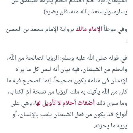
الشيطان، فإذا حلم أحدكم الحلم يكرهه فليبصق عن
يساره، وليستعذ بالله منه، فلن يضره).
وفي موطأ
الإمام مالك
برواية الإمام محمد بن الحسن
:
في قوله صلى اللّه عليه وسلم: الرؤيا الصالحة من اللّه،
والحلم من الشيطان، فيه بيان أنه ليس كل ما يراه
الإِنسان في منامه يكون صحيحاً، إنما الصحيح فيه ما
كان من اللّه يأتيك به ملك الرؤيا من نسخة أمّ الكتاب،
وما سوى ذلك
أضغاث أحلام لا تأويل لها
، وهي على
أنواع: قد يكون من فعل الشيطان يلعب بالإِنسان، أو
يريه ما يحزنه.