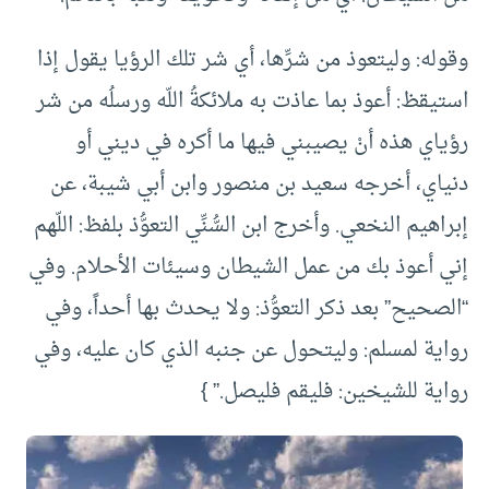
وقوله: وليتعوذ من شرِّها، أي شر تلك الرؤيا يقول إذا
استيقظ: أعوذ بما عاذت به ملائكةُ اللّه ورسلُه من شر
رؤياي هذه أنْ يصيبني فيها ما أكره في ديني أو
دنياي، أخرجه سعيد بن منصور وابن أبي شيبة، عن
إبراهيم النخعي. وأخرج ابن السُّنِّي التعوُّذ بلفظ: اللّهم
إني أعوذ بك من عمل الشيطان وسيئات الأحلام. وفي
“الصحيح” بعد ذكر التعوُّذ: ولا يحدث بها أحداً، وفي
رواية لمسلم: وليتحول عن جنبه الذي كان عليه، وفي
رواية للشيخين: فليقم فليصل.” }