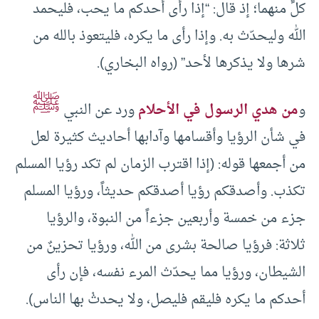
كلٍّ منهما؛ إذ قال: “إذا رأى أحدكم ما يحب، فليحمد
الله وليحدّث به. وإذا رأى ما يكره، فليتعوذ بالله من
شرها ولا يذكرها لأحد” (رواه البخاري).
ﷺ
و
من هدي الرسول في الأحلام
ورد عن النبي
في شأن الرؤيا وأقسامها وآدابها أحاديث كثيرة لعل
من أجمعها قوله: (إذا اقترب الزمان لم تكد رؤيا المسلم
تكذب. وأصدقكم رؤيا أصدقكم حديثاً، ورؤيا المسلم
جزء من خمسة وأربعين جزءاً من النبوة، والرؤيا
ثلاثة: فرؤيا صالحة بشرى من الله، ورؤيا تحزينٌ من
الشيطان، ورؤيا مما يحدّث المرء نفسه، فإن رأى
أحدكم ما يكره فليقم فليصل، ولا يحدثْ بها الناس).