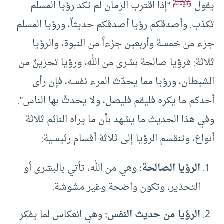
ﷺ
يقول
“إذا اقترب الزمان لم تكد رؤيا المسلم
تكذب. وأصدقكم رؤيا أصدقكم حديثاً، ورؤيا المسلم
جزء من خمسة وأربعين جزءاً من النبوة، والرؤيا
ثلاثة: فرؤيا صالحة بشرى من الله، ورؤيا تحزينٌ من
الشيطان، ورؤيا مما يحدّث المرء نفسه، فإن رأى
أحدكم ما يكره فليقم فليصل، ولا يحدثْ بها الناس”.
وفي هذا الحديث ما يشهد بأن ما يراه النائم ثلاثة
أنواع، وتنقسم الرؤيا إلى ثلاثة أقسام رئيسية:
الرؤيا الصالحة
:
وهي من الله، تأتي بالبشرى أو
التحذير، وتكون واضحة وغير مشوشة.
الرؤيا من حديث النفس
:
وهي انعكاس لما يفكر