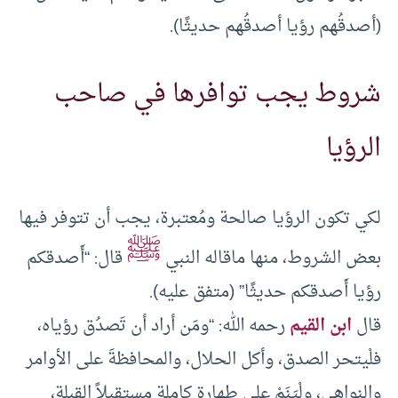
(أصدقُهم رؤيا أصدقُهم حديثًا).
شروط يجب توافرها في صاحب
الرؤيا
لكي تكون الرؤيا صالحة ومُعتبرة، يجب أن تتوفر فيها
ﷺ
بعض الشروط، منها ماقاله النبي
قال: “أَصدقكم
رؤيا أَصدقكم حديثًا” (متفق عليه).
قال
ابن القيم
رحمه الله: “ومَن أراد أن تَصدُق رؤياه،
فلْيتحر الصدق، وأكل الحلال، والمحافظةَ على الأوامر
والنواهي، ولْيَنَمْ على طهارة كاملة مستقبلاً القبلة،