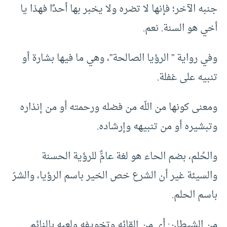
جنبه الآخر؛ فإنها لا تضره ولا يخبر بها أحدًا فهذا يا
أخي هو السنة. نعم.
وفي رواية ” الرؤيا الصالحة”، وهي ما فيها بشارة أو
تنبيه على غفلة.
ومعنى كونها من اللّه من فضله ورحمته أو من إنذاره
وتبشيره أو من تنبيهه وإرشاده.
والحُلم، بضم الحاء هو لغة عامٌّ للرؤية الحسنة
والسيئة غير أن الشرع خص الخير باسم الرؤيا، والشرّ
باسم الحلم.
من الشيطان: أي من إلقائه وتخويفه ولعبه بالنائم.