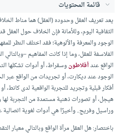
قائمة المحتويات
يعد تعريف العقل وحدوده (العقل) هما مناط الخلاف
الثقافية اليوم، وللأمانة فإن الخلاف حول العقل ق
الوجود والمعرفة والألوهية؛ فقد اختلف النظر للم
الفلاسفة للعقل، وما إذا كانت المفاهيم –وبالتال
الواقع عند
أفلاطون
وسقراط، أو أدوات تشكلها التج
الوجود عند ديكارت، أو تجريدات من الواقع عبر ا
أفكار قبلية وتجريد للتجربة الواقعية لدى كانط، أو 
هيجل، أو تصورات ذهنية مستمدة من التجربة لها و
وراسيل وفريج.. وأخيرًا هي أدوات لغوية اتصالية 
باختصار: هل العقل مرآة الواقع وبالتالي معيار التق