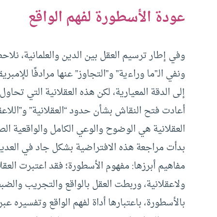
عودة الأسطورة لفهم الواقع
وفي إطار ترسيم العقل بين الدين والعلمانية، نلاح
ونفي الـ”ما وراءية” و”التجاوز” عنها مرادفًا للإ
إلى الدقة المعيارية، لكن هذه العقلانية التي تحا
أعادت فتح النقاش بشأن حدود “العقلانية” و”اللاعقلا
العقلانية هي الوضوح والوعي الكامل والواقعية الص
بدأت مراجعة هذه الافتراضية بشكل جاد في العديد 
مفاهيم أبرزها: مفهوم الأسطورة؛ فقد اعتبرت العق
ولاعقلانية، وربطت العقل بالواقع والتجريب والضب
بالأسطورة، باعتبارها أداة لفهم الواقع وتفسيره عب