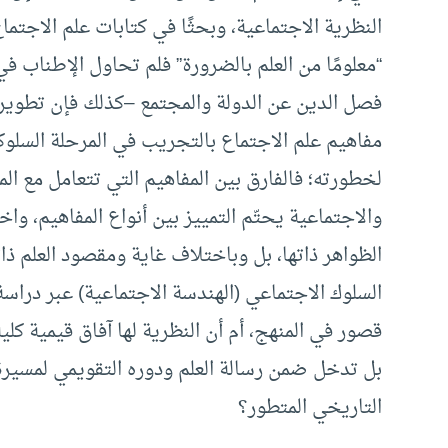
النظرية الاجتماعية، وبحثًا في كتابات علم الاجتماع
“معلومًا من العلم بالضرورة” فلم تحاول الإطناب ف
فصل الدين عن الدولة والمجتمع –كذلك فإن تطوير ا
مفاهيم علم الاجتماع بالتجريب في المرحلة السلوكية
لخطورته؛ فالفارق بين المفاهيم التي تتعامل مع الما
والاجتماعية يحتّم التمييز بين أنواع المفاهيم، و
الظواهر ذاتها، بل وباختلاف غاية ومقصود العلم ذ
السلوك الاجتماعي (الهندسة الاجتماعية) عبر دراس
قصور في المنهج، أم أن النظرية لها آفاق قيمية كلي
بل تدخل ضمن رسالة العلم ودوره التقويمي لمسيرة
التاريخي المتطور؟