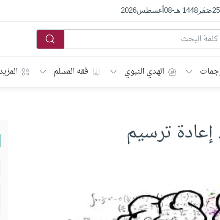
25
صَفَر
1448 هـ
-
08
أغسطس
2026
جمات
الهدي النبوي
فقه المسلم
المزيد
. إعادة ترسيم