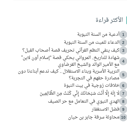
الأكثر قراءة
أدعية من السنة النبوية
1
الدعاء للميت من السنة النبوية
2
كيف ينفي النظم القرآني تحريف قصة أصحاب الفيل؟
3
شهادة للتاريخ.. المرواني يحكي قصة “إسلام أون لاين”
4
مع الأمير الوالد والشيخ القرضاوي
التربية الأسرية وبناء الاستقلال .. كيف ندعم أبناءنا دون
5
مصادرة حقهم في التجربة؟
خلافات زوجية في بيت النبوة
6
لَا إِلَهَ إِلَّا أَنْتَ سُبْحَانَكَ إِنِّي كُنْتُ مِنَ الظَّالِمِينَ
7
الهدي النبوي في التعامل مع حر الصيف
8
فضل الاستغفار
9
محاولة سرقة جابر بن حيان
10