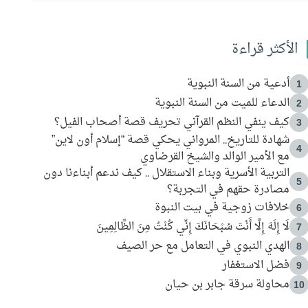
الأكثر قراءة
أدعية من السنة النبوية
1
الدعاء للميت من السنة النبوية
2
كيف ينفي النظم القرآني تحريف قصة أصحاب الفيل؟
3
شهادة للتاريخ.. المرواني يحكي قصة “إسلام أون لاين”
4
مع الأمير الوالد والشيخ القرضاوي
التربية الأسرية وبناء الاستقلال .. كيف ندعم أبناءنا دون
5
مصادرة حقهم في التجربة؟
خلافات زوجية في بيت النبوة
6
لَا إِلَهَ إِلَّا أَنْتَ سُبْحَانَكَ إِنِّي كُنْتُ مِنَ الظَّالِمِينَ
7
الهدي النبوي في التعامل مع حر الصيف
8
فضل الاستغفار
9
محاولة سرقة جابر بن حيان
10