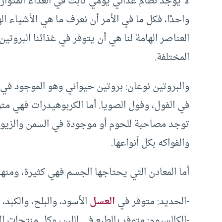
لا يوجد نظام غذائي يومي ثابت في الغذاء المتوازن
واحدًا، فكل ما في الأمر أن نعرف ما هي الأشياء اله
العناصر الهامة لنا هي أن يتوفر في غذائنا البروتين
المختلفة.
والبروتين نوعان: بروتين حيواني وهو الموجود في ا
في الفول، وفول الصويا. أما الكربوهيدرات فهي متوف
توجد مصاحبة للحوم أو موجودة في السمن والزيوت
والفواكه بكل أنواعها.
أما المعادن التي يحتاجها الجسم فهي كثيرة، ومنها:
-الحديد: متوفر في
العسل
الأسود، والبلح، والكبد، 
-الكالسيوم: متوفر بالطبع في اللبن، وكل منتجات الأ