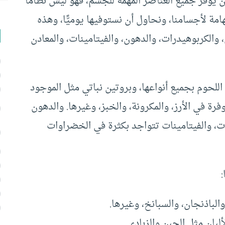
 يوفر جميع العناصر المهمة للجسم، فهو ليس نظامًا
امة لأجسامنا، ونحاول أن نستوفيها يوميًّا، وهذه
، والكربوهيدرات، والدهون، والفيتامينات، والمعادن
للحوم بجميع أنواعها، وبروتين نباتي مثل الموجود
رة في الأرز، والمكرونة، والخبز، وغيرها. والدهون
، والفيتامينات تتواجد بكثرة في الخضراوات
والباذنجان، والسبانخ، وغيرها.
لبان مثل الجبن والزبادي.