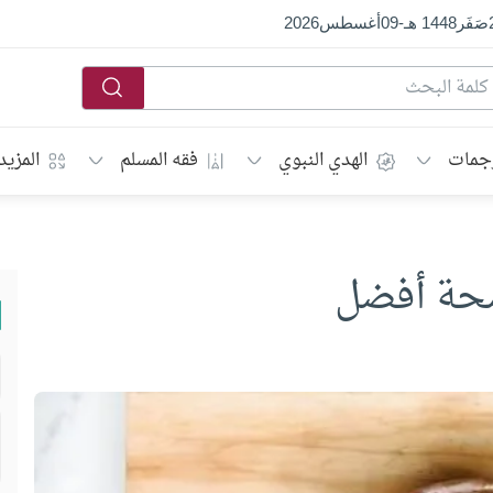
صَفَر
1448 هـ
-
09
أغسطس
2026
جمات
الهدي النبوي
فقه المسلم
المزيد
لصحة أفضل