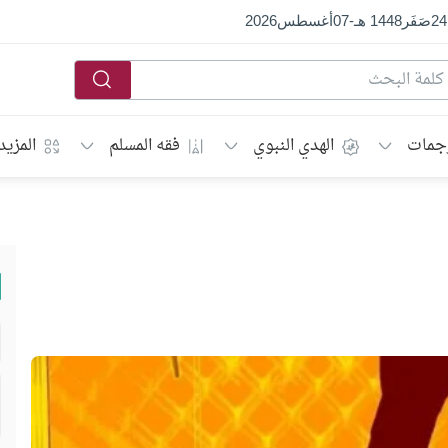
24
صَفَر
1448 هـ
-
07
أغسطس
2026
جمات
الهدي النبوي
فقه المسلم
المزيد