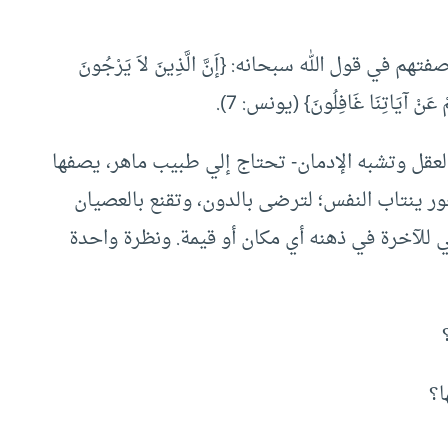
في قول الله سبحانه: {إَنَّ الَّذِينَ لاَ يَرْجُونَ
ُمْ عَنْ آيَاتِنَا غَافِلُونَ} (يونس: 7).
العقل وتشبه الإدمان- تحتاج إلي طبيب ماهر، يصفها
ور ينتاب النفس؛ لترضى بالدون، وتقنع بالعصيان
قي للآخرة في ذهنه أي مكان أو قيمة. ونظرة واحدة
ا؟