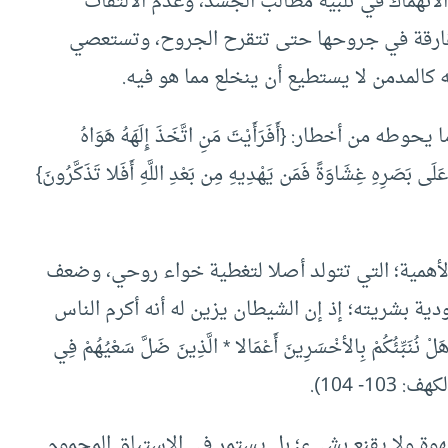
 الانهماك في تلبية مطالب الجسد، وعدم الالتفات
 غارقة في جروحها حتى تتقرح الجروح، وتستعصي
ه كالمدمن لا يستطيع أن ينخلع مما هو فيه.
 أخطار: {أَفَرَأَيْتَ مَنِ اتَّخَذَ إِلَهَهُ هَوَاهُ
 عَلَى بَصَرِهِ غِشَاوَةً فَمَن يَهْدِيهِ مِن بَعْدِ اللَّهِ أَفَلا تَذَكَّرُونَ}
الأهمية؛ التي تتولد أصلا لتغطية خواء روحي، وضعف
دية بشريته؛ إذ إن الشيطان يزين له أنه أكرم الناس
ُكُمْ بِالأخْسَرِينَ أَعْمَالا * الَّذِينَ ضَلَّ سَعْيُهُمْ فِي
103- 104).
هوة ولا يقنع بشيء؛ بل يستمر في الاستباق المحموم