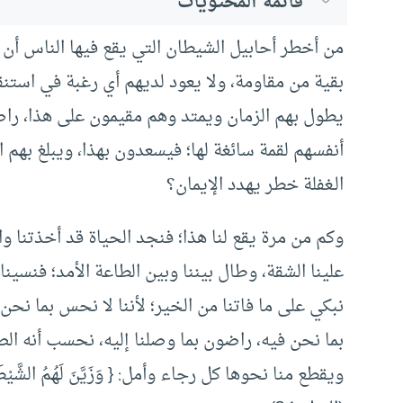
قائمة المحتويات
من أخطر أحابيل الشيطان التي يقع فيها الناس أن ت
بقية من مقاومة، ولا يعود لديهم أي رغبة في استنقا
يطول بهم الزمان ويمتد وهم مقيمون على هذا، راض
أنفسهم لقمة سائغة لها؛ فيسعدون بهذا، ويبلغ بهم
الـغفلة خطر يهدد الإيمان؟
وكم من مرة يقع لنا هذا؛ فنجد الحياة قد أخذتنا وا
علينا الشقة، وطال بيننا وبين الطاعة الأمد؛ فنسيناه
نبكي على ما فاتنا من الخير؛ لأننا لا نحس بما نحن
بما نحن فيه، راضون بما وصلنا إليه، نحسب أنه الص
ويقطع منا نحوها كل رجاء وأمل: { وَزَيَّنَ لَهُمُ الشَّيْطَانُ أَع