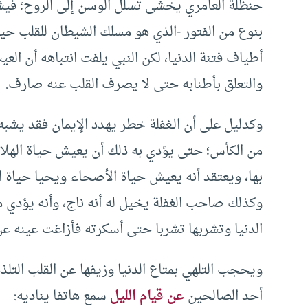
حنظلة العامري يخشى تسلل الوسن إلى الروح؛ فيشك
بنوع من الفتور -الذي هو مسلك الشيطان للقلب حي
أطياف فتنة الدنيا، لكن النبي يلفت انتباهه أن الع
والتعلق بأطنابه حتى لا يصرف القلب عنه صارف.
وكدليل على أن الـغفلة خطر يهدد الإيمان فقد يشبه
من الكأس؛ حتى يؤدي به ذلك أن يعيش حياة الهل
بها، ويعتقد أنه يعيش حياة الأصحاء ويحيا حياة ا
وكذلك صاحب الغفلة يخيل له أنه ناج، وأنه يؤدي م
الدنيا وتشربها تشربا حتى أسكرته فأزاغت عينه عن 
ويحجب التلهي بمتاع الدنيا وزيفها عن القلب التلذذ 
أحد الصالحين
عن قيام الليل
سمع هاتفا يناديه: