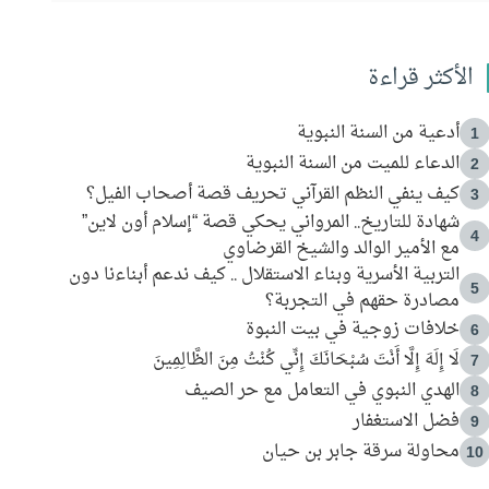
الأكثر قراءة
أدعية من السنة النبوية
1
الدعاء للميت من السنة النبوية
2
كيف ينفي النظم القرآني تحريف قصة أصحاب الفيل؟
3
شهادة للتاريخ.. المرواني يحكي قصة “إسلام أون لاين”
4
مع الأمير الوالد والشيخ القرضاوي
التربية الأسرية وبناء الاستقلال .. كيف ندعم أبناءنا دون
5
مصادرة حقهم في التجربة؟
خلافات زوجية في بيت النبوة
6
لَا إِلَهَ إِلَّا أَنْتَ سُبْحَانَكَ إِنِّي كُنْتُ مِنَ الظَّالِمِينَ
7
الهدي النبوي في التعامل مع حر الصيف
8
فضل الاستغفار
9
محاولة سرقة جابر بن حيان
10