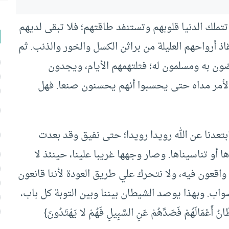
تملك الدنيا قلوبهم وتستنفد طاقتهم؛ فلا تبقى لديهم
ذ أرواحهم العليلة من براثن الكسل والخور والذنب. ثم
ون به ومسلمون له؛ فتلتهمهم الأيام، ويجدون
 الأمر مداه حتى يحسبوا أنهم يحسنون صنعا. فهل
بتعدنا عن الله رويدا رويدا؛ حتى نفيق وقد بعدت
ا أو تناسيناها. وصار وجهها غريبا علينا، حينئذ لا
 واقعون فيه، ولا نتحرك علي طريق العودة لأننا قانعون
واب. وبهذا يوصد الشيطان بيننا وبين التوبة كل باب،
ْمَالَهُمْ فَصَدَّهُمْ عَنِ السَّبِيلِ فَهُمْ لا يَهْتَدُونَ}