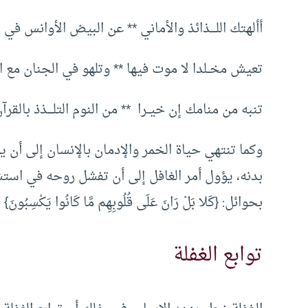
أألهتك اللــــذائذ والأماني ** عن البيض الأوانس في 
تعيش مخــلدا لا موت فيها ** وتلهو في الجنان مع 
تنبه من منامك إن خيــرا ** من النوم التلــــذذ بالقرآ
وكما تنتهي حياة الخمر والإدمان بالإنسان إلى أ
بدنه، يؤول أمر الغافل إلى أن تفشل روحه في استش
بحوائل: {كَلا بَلْ رَانَ عَلَى قُلُوبِهِم مَّا كَانُوا يَكْسِبُونَ} (
توابع الغفلة