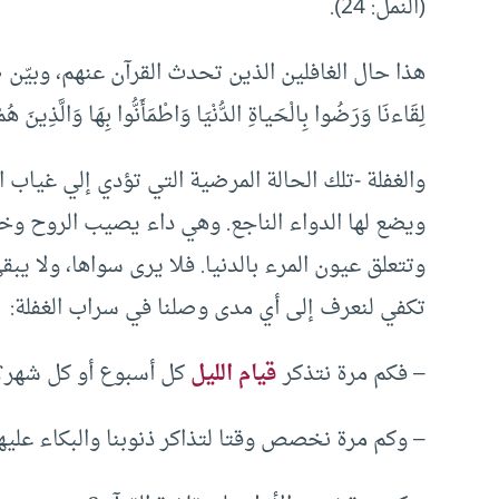
(النمل: 24).
هذا حال الغافلين الذين تحدث القرآن عنهم، وبيّن صفتهم 
لِقَاءنَا وَرَضُوا بِالْحَياةِ الدُّنْيَا وَاطْمَأَنُّوا بِهَا وَالَّذِينَ ه
والغفلة -تلك الحالة المرضية التي تؤدي إلي غياب 
ويضع لها الدواء الناجع. وهي داء يصيب الروح وخ
وتتعلق عيون المرء بالدنيا. فلا يرى سواها، ولا يب
تكفي لنعرف إلى أي مدى وصلنا في سراب الغفلة:
– فكم مرة نتذكر
قيام الليل
كل أسبوع أو كل شهر؟
– وكم مرة نخصص وقتا لتذاكر ذنوبنا والبكاء عليه