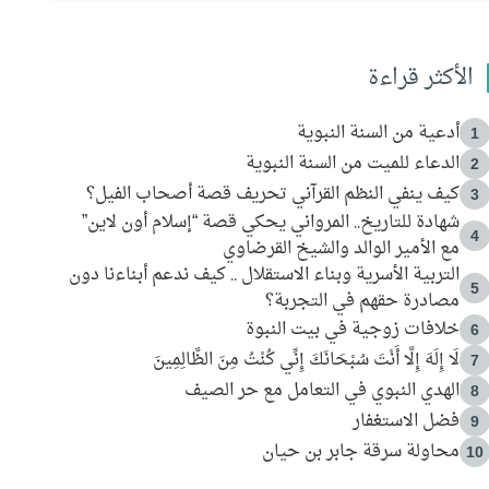
الأكثر قراءة
أدعية من السنة النبوية
1
الدعاء للميت من السنة النبوية
2
كيف ينفي النظم القرآني تحريف قصة أصحاب الفيل؟
3
شهادة للتاريخ.. المرواني يحكي قصة “إسلام أون لاين”
4
مع الأمير الوالد والشيخ القرضاوي
التربية الأسرية وبناء الاستقلال .. كيف ندعم أبناءنا دون
5
مصادرة حقهم في التجربة؟
خلافات زوجية في بيت النبوة
6
لَا إِلَهَ إِلَّا أَنْتَ سُبْحَانَكَ إِنِّي كُنْتُ مِنَ الظَّالِمِينَ
7
الهدي النبوي في التعامل مع حر الصيف
8
فضل الاستغفار
9
محاولة سرقة جابر بن حيان
10