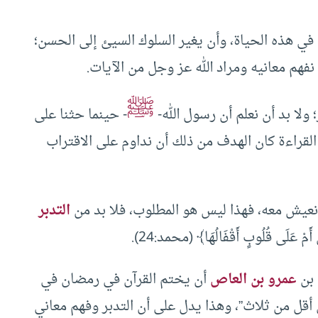
 في هذه الحياة، وأن يغير السلوك السيئ إلى الحسن؛
نفهم معانيه ومراد الله عز وجل من الآيات.
ﷺ
 ولا بد أن نعلم أن رسول الله-
- حينما حثنا على
ب القراءة كان الهدف من ذلك أن نداوم على الاقتراب
ا نعيش معه، فهذا ليس هو المطلوب، فلا بد من
التدبر
 عَلَى قُلُوبٍ أَقْفَالُهَا﴾ (محمد:24).
 بن
عمرو بن العاص
أن يختم القرآن في رمضان في
ي أقل من ثلاث”، وهذا يدل على أن التدبر وفهم معاني