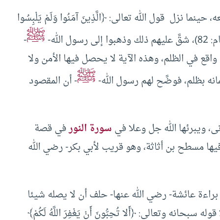
ا نزل قول الله تعالى: ﴿الَّذِينَ آمَنُوا وَلَمْ يَلْبِسُوا
ﷺ
ل الله-
-
نا واقع في الظلم، وهذه الآية لا يحصل فيها الأمن ولا
ﷺ
مانه بظلم، فوضَّح لهم رسول الله-
- أن المقصود
زنى، ويبرئها الله جل وعلا في
سورة النور
في قصة
يها مسطح بن أثاثة، وهو قريب لأبي بكر- رضي الله
ين براءة عائشة- رضي الله عنها- حلف أن لا يصله شيئا
نه وتعالى: ﴿أَلا تُحِبُّونَ أَنْ يَغْفِرَ اللَّهُ لَكُمْ﴾