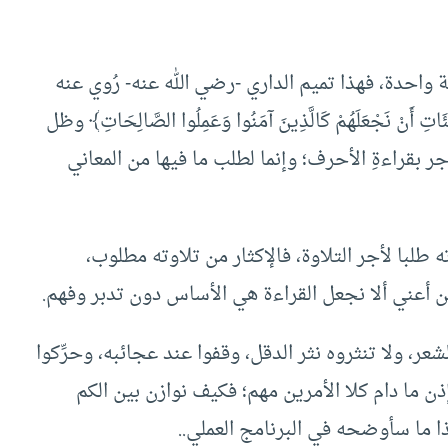
 واحدة، فهذا تميم الداري -رضي الله عنه- رُوي عنه
ِ أَنْ نَجْعَلَهُمْ كَالَّذِينَ آمَنُوا وَعَمِلُوا الصَّالِحَاتِ﴾ وظل
ر بقراءةِ الأحرف؛ وإنما لطلب ما فيها من المعاني
ته طلبا لأجر التلاوة، فالإكثار من تلاوته مطلوب،
ن أعني ألا نجعل القراءة هي الأساس دون تدبر وفهم.
َ الشعر، ولا تنثروه نثر الدقل، وقفوا عند عجائبه، وحرِّكوا
ذن ما دام كلا الأمرين مهم؛ فكيف نوازن بين الكم
 ما سأوضحه في البرنامج العملي..