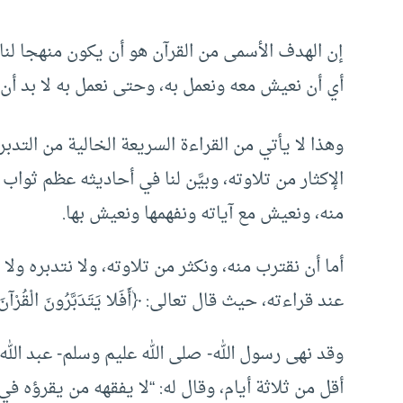
إن الهدف الأسمى من القرآن هو أن يكون منهجا لنا
أي أن نعيش معه ونعمل به، وحتى نعمل به لا بد أن 
وهذا لا يأتي من القراءة السريعة الخالية من التدبر؛
الإكثار من تلاوته، وبيَّن لنا في أحاديثه عظم ثوا
منه، ونعيش مع آياته ونفهمها ونعيش بها.
أما أن نقترب منه، ونكثر من تلاوته، ولا نتدبره ول
عند قراءته، حيث قال تعالى: ﴿أَفَلا يَتَدَبَّرُونَ الْقُرْآنَ أَمْ
وقد نهى رسول الله- صلى الله عليم وسلم- عبد الله
أقل من ثلاثة أيام، وقال له: “لا يفقهه من يقرؤه ف