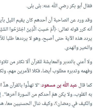
فقال أبو بكر رضي الله عنه: بلى بلى.
وقد ورد عن الصاحبة أن أحدهم كان يقيم الليل بآية
أنه كرر قوله تعالى: ﴿أَمْ حَسِبَ الَّذِينَ اجْتَرَحُوا السَّيِّئَات
يردد هذه الآية حتى أصبح، وهو لا يرددها طلبا للأج
والخير والهدى.
ولا أعني بالتدبر والمعايشة للقرآن ألا نكثر من تلاو
وفهمه وتدبره مطلوب أيضا، فكلا الأمرين مهم، ولك
كما قال
عبد الله بن مسعود
: “لا تهذُّوا بالقرآن هذّ
به القلوب، ولا يكن همّ أحدكم من السورة آخرها”.. إ
والكيف في رمضان؟، وكيف ننال الحسنيين معا، هذا