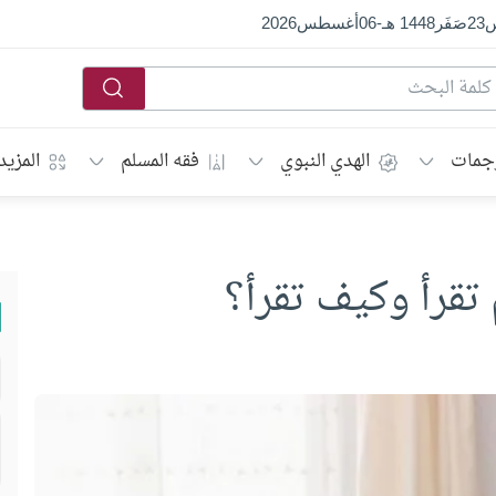
س
23
صَفَر
1448 هـ
-
06
أغسطس
2026
جمات
الهدي النبوي
فقه المسلم
المزيد
تقرأ وكيف تقرأ؟