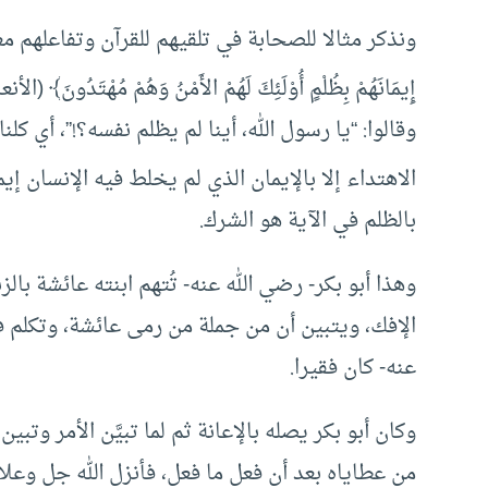
ونذكر مثالا للصحابة في تلقيهم للقرآن وتفاعلهم معه، حينم
إِيمَانَهُمْ بِظُلْمٍ أُوْلَئِكَ لَهُمْ الأَمْنُ وَهُمْ مُهْتَدُونَ﴾ (الأنعام: 82)، شقَّ عليهم ذلك وذهبوا إلى رسو
وقالوا: “يا رسول الله، أينا لم يظلم نفسه؟!”، أي كل
الاهتداء إلا بالإيمان الذي لم يخلط فيه الإنسان إي
بالظلم في الآية هو الشرك.
وهذا أبو بكر- رضي الله عنه- تُتهم ابنته عائشة بال
الإفك، ويتبين أن من جملة من رمى عائشة، وتكلم ف
عنه- كان فقيرا.
وكان أبو بكر يصله بالإعانة ثم لما تبيَّن الأمر وتب
من عطاياه بعد أن فعل ما فعل، فأنزل الله جل وعلا قوله سبحا