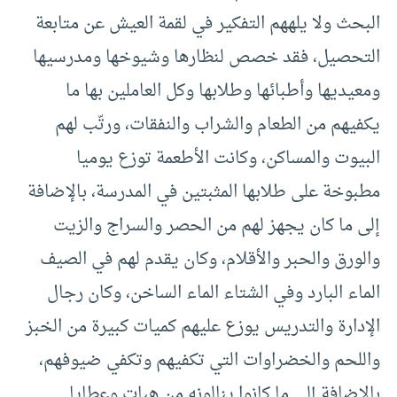
البحث ولا يلههم التفكير في لقمة العيش عن متابعة
التحصيل، فقد خصص لنظارها وشيوخها ومدرسيها
ومعيديها وأطبائها وطلابها وكل العاملين بها ما
يكفيهم من الطعام والشراب والنفقات، ورتّب لهم
البيوت والمساكن، وكانت الأطعمة توزع يوميا
مطبوخة على طلابها المثبتين في المدرسة، بالإضافة
إلى ما كان يجهز لهم من الحصر والسراج والزيت
والورق والحبر والأقلام، وكان يقدم لهم في الصيف
الماء البارد وفي الشتاء الماء الساخن، وكان رجال
الإدارة والتدريس يوزع عليهم كميات كبيرة من الخبز
واللحم والخضراوات التي تكفيهم وتكفي ضيوفهم،
بالإضافة إلى ما كانوا ينالونه من هبات وعطايا.