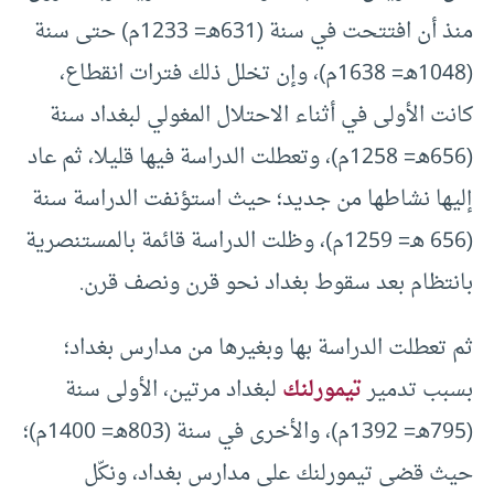
منذ أن افتتحت في سنة (631هـ= 1233م) حتى سنة
(1048هـ= 1638م)، وإن تخلل ذلك فترات انقطاع،
كانت الأولى في أثناء الاحتلال المغولي لبغداد سنة
(656هـ= 1258م)، وتعطلت الدراسة فيها قليلا، ثم عاد
إليها نشاطها من جديد؛ حيث استؤنفت الدراسة سنة
(656 هـ= 1259م)، وظلت الدراسة قائمة بالمستنصرية
بانتظام بعد سقوط بغداد نحو قرن ونصف قرن.
ثم تعطلت الدراسة بها وبغيرها من مدارس بغداد؛
بسبب تدمير
تيمورلنك
لبغداد مرتين، الأولى سنة
(795هـ= 1392م)، والأخرى في سنة (803هـ= 1400م)؛
حيث قضى تيمورلنك على مدارس بغداد، ونكّل