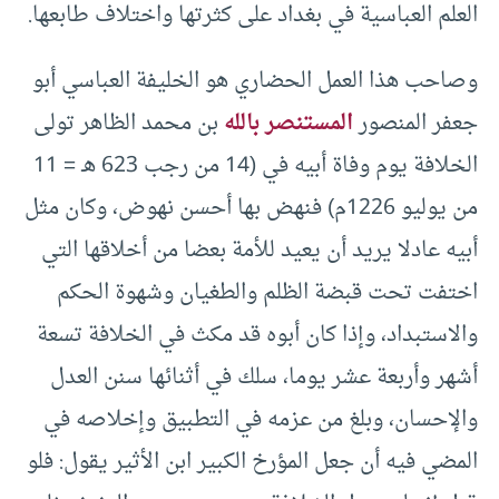
العلم العباسية في بغداد على كثرتها واختلاف طابعها.
وصاحب هذا العمل الحضاري هو الخليفة العباسي أبو
جعفر المنصور
المستنصر بالله
بن محمد الظاهر تولى
الخلافة يوم وفاة أبيه في (14 من رجب 623 هـ = 11
من يوليو 1226م) فنهض بها أحسن نهوض، وكان مثل
أبيه عادلا يريد أن يعيد للأمة بعضا من أخلاقها التي
اختفت تحت قبضة الظلم والطغيان وشهوة الحكم
والاستبداد، وإذا كان أبوه قد مكث في الخلافة تسعة
أشهر وأربعة عشر يوما، سلك في أثنائها سنن العدل
والإحسان، وبلغ من عزمه في التطبيق وإخلاصه في
المضي فيه أن جعل المؤرخ الكبير ابن الأثير يقول: فلو