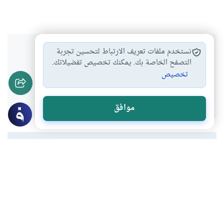
هل انتفعت بهذا المحتوى؟
نستخدم ملفات تعريف الارتباط لتحسين تجربة
التصفح الخاصة بك. يمكنك تخصيص تفضيلاتك.
تخصيص
نعم
لا
موافق
المحتوى والموارد المذكورة لا تعكس بالضرورة وجهة نظر
موقع "إسلام أون لاين".
موضوعات ذات صلة
أرشيف
مراجعات