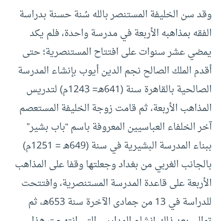
وقد سن الخليفة المستنصر بالله سُنة حسنة بدراسة
الفقه بمذاهبه الأربعة في مدرسة واحدة، فلم يكد
يمضي عشر سنوات على افتتاح المستنصرية؛ حتى
أقدم الملك الصالح نجم الدين أيوب بإنشاء المدرسة
الصالحية بالقاهرة سنة (641هـ= 1243م) لتدريس
المذاهب الأربعة، ثم قامت زوجة الخليفة المستعصم
آخر الخلفاء العباسيين المعروفة باسم “باب بشير”
ببناء المدرسة البشيرية في سنة (649هـ = 1251م)
بالجانب الغربي من بغداد وجعلتها وقفا على المذاهب
الأربعة على قاعدة المدرسة المستنصرية، وافتتحت
للدراسة في 13 من جمادى الآخرة سنة 653هـ، ثم
توالى بعد ذلك إنشاء المدارس التي انتهجت هذا