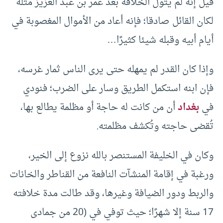
قيل إنه لم يتول الخلافة بعد عمر بن عبد العزيز مثله
لكان القائل صادقا؛ فإنه أعاد من الأموال المغصوبة في
أيام أبيه وقبله شيئا كثيرًا…
وإذا كان القدر لم يمهله حتى يرى الناس ثمار غرسه،
فإن ابنه استكمل الطريق وسار على الضرب؛ فنودي
في
بغداد
أن من كانت له حاجة أو مظلمة يطالع بها،
تُقضى حاجته وتُكشف مظلمته.
وكان في الخليفة المستنصر بالله نزوع إلى الخير،
ورغبة في إقامة المنشآت النافعة من القناطر والخانات
والربط ودور الضيافة وغيرها، وقد طالت مدة خلافته
17 سنة إلا شهرًا؛ حيث توفي في (20 من جمادى