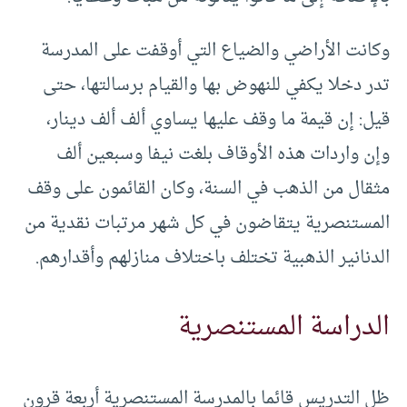
وكانت الأراضي والضياع التي أوقفت على المدرسة
تدر دخلا يكفي للنهوض بها والقيام برسالتها، حتى
قيل: إن قيمة ما وقف عليها يساوي ألف ألف دينار،
وإن واردات هذه الأوقاف بلغت نيفا وسبعين ألف
مثقال من الذهب في السنة، وكان القائمون على وقف
المستنصرية يتقاضون في كل شهر مرتبات نقدية من
الدنانير الذهبية تختلف باختلاف منازلهم وأقدارهم.
الدراسة المستنصرية
ظل التدريس قائما بالمدرسة المستنصرية أربعة قرون