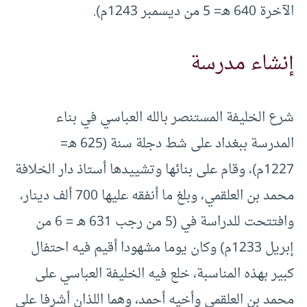
الآخرة 640 هـ= 5 من ديسمبر 1243م).
إنشاء مدرسة
شرع الخليفة المستنصر بالله العباسي في بناء
المدرسة ببغداد على شط دجلة سنة (625 هـ=
1227م)، وقام على بنائها وتشييدها أستاذ دار الخلافة
محمد بن العلقمي، وبلغ ما أنفقه عليها 700 ألف دينار،
وافتتحت للدراسة في (5 من رجب 631 هـ = 6 من
إبريل 1233م) وكان يوما مشهودا أقيم فيه احتفال
كبير بهذه المناسبة، خلع فيه الخليفة العباسي على
محمد بن العلقمي وأخيه أحمد، وهما اللذان أشرفا على