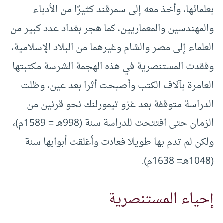
بعلمائها، وأخذ معه إلى سمرقند كثيرًا من الأدباء
والمهندسين والمعماريين، كما هجر بغداد عدد كبير من
العلماء إلى مصر والشام وغيرهما من البلاد الإسلامية،
وفقدت المستنصرية في هذه الهجمة الشرسة مكتبتها
العامرة بآلاف الكتب وأصبحت أثرا بعد عين، وظلت
الدراسة متوقفة بعد غزو تيمورلنك نحو قرنين من
الزمان حتى افتتحت للدراسة سنة (998هـ = 1589م)،
ولكن لم تدم بها طويلا فعادت وأغلقت أبوابها سنة
(1048هـ= 1638م).
إحياء المستنصرية