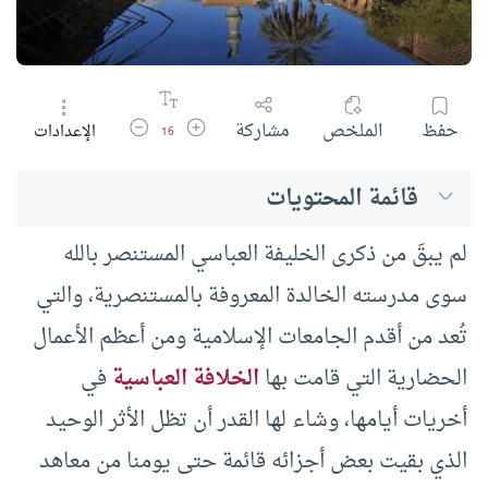
زيادة حجم الخط
تقليل حجم الخط
حفظ
الملخص
مشاركة
الإعدادات
16
قائمة المحتويات
لم يبقَ من ذكرى الخليفة العباسي المستنصر بالله
سوى مدرسته الخالدة المعروفة بالمستنصرية، والتي
تُعد من أقدم الجامعات الإسلامية ومن أعظم الأعمال
الحضارية التي قامت بها
الخلافة العباسية
في
أخريات أيامها، وشاء لها القدر أن تظل الأثر الوحيد
الذي بقيت بعض أجزائه قائمة حتى يومنا من معاهد