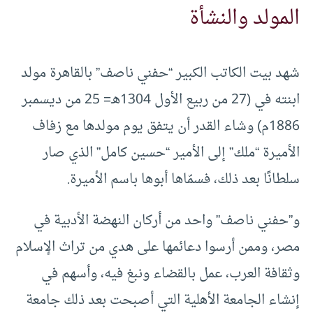
المولد والنشأة
شهد بيت الكاتب الكبير “حفني ناصف” بالقاهرة مولد
ابنته في (27 من ربيع الأول 1304هـ= 25 من ديسمبر
1886م) وشاء القدر أن يتفق يوم مولدها مع زفاف
الأميرة “ملك” إلى الأمير “حسين كامل” الذي صار
سلطانًا بعد ذلك، فسمّاها أبوها باسم الأميرة.
و”حفني ناصف” واحد من أركان النهضة الأدبية في
مصر، وممن أرسوا دعائمها على هدي من تراث الإسلام
وثقافة العرب، عمل بالقضاء ونبغ فيه، وأسهم في
إنشاء الجامعة الأهلية التي أصبحت بعد ذلك جامعة