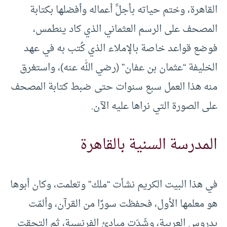
القاهرة، وختم حياته بأجلِّ أعماله وأفضلها بكتابة
المصحف على الرسم العثماني الذي كاد ينطمس،
فوضع قواعد خاصة بالإملاء الذي كُتب به في عهد
الخليفة “عثمان بن عفان” (رضي الله عنه)، واستغرق
منه هذا العمل سبع سنوات حتى ضبط كتابة المصحف
على الصورة التي نراها عليه الآن.
المدرسة السنية بالقاهرة
في هذا البيت الكريم نشأت “ملك” وتعلمت، وكان أبوها
هو معلمها الأول، فحفظت سورًا من القرآن، وألمّت
بدروس العربية، وشَدَت مبادئ الفرنسية، ثم التحقت