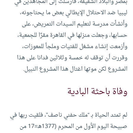
بمصر والبلاد الشقيقة، فأرسلت إلى المجاهدين في
ليبيا ضد الاحتلال الإيطالي بعض ما يحتاجونه،
وأنشأت مدرسة لتعليم السيدات التمريض، على
حسابها، وجعلت منزلها في القاهرة مقرًا للجمعية،
وأزمعت إنشاء مشغل للفتيات وملجأ للمعوزات،
وقررت أن توقف له خمسة وثلاثين فدانا على هذا
المشروع لكن موتها اغتال هذا المشروع النبيل.
وفاة باحثة البادية
لم تمتد الحياة بـ “ملك حفني ناصف”، فلقيت ربها في
صبيحة اليوم الأول من المحرم (1377هـ=17 من