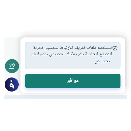
هل انتفعت بهذا المحتوى؟
نستخدم ملفات تعريف الارتباط لتحسين تجربة
التصفح الخاصة بك. يمكنك تخصيص تفضيلاتك.
تخصيص
نعم
لا
موافق
المحتوى والموارد المذكورة لا تعكس بالضرورة وجهة نظر
موقع "إسلام أون لاين".