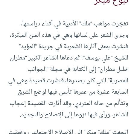
نبوغ مبكر
تفجّرت مواهب “ملك” الأدبية في أثناء دراستها،
وجرى الشعر على لسانها وهي في هذه السن المبكرة،
فنشرت بعض آثارها الشعرية في جريدة “المؤيد”
للشيخ “علي يوسف”، ثم دعاها الشاعر الكبير “مطران
خليل مطران” إلى الكتابة في مجلة “الجوائب
المصرية” التي كان يصدرها، فنشرت قصيدة وهي في
السابعة عشرة من عمرها تأسى فيها لوضع الشرق
وتتألم من حاله المتردي، وقد أثارت القصيدة إعجاب
الشاعر، ورأى فيها نزوعا إلى الإصلاح والتجديد.
اتجهت “ملك” مبكرا إلى الإصلاح الاجتماعي، وخصّت