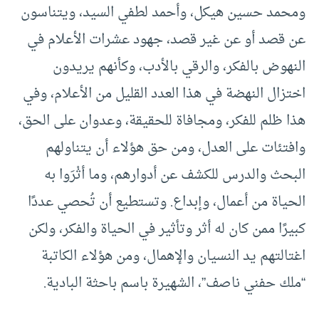
ومحمد حسين هيكل، وأحمد لطفي السيد، ويتناسون
عن قصد أو عن غير قصد، جهود عشرات الأعلام في
النهوض بالفكر، والرقي بالأدب، وكأنهم يريدون
اختزال النهضة في هذا العدد القليل من الأعلام، وفي
هذا ظلم للفكر، ومجافاة للحقيقة، وعدوان على الحق،
وافتئات على العدل، ومن حق هؤلاء أن يتناولهم
البحث والدرس للكشف عن أدوارهم، وما أثْرَوا به
الحياة من أعمال، وإبداع. وتستطيع أن تُحصي عددًا
كبيرًا ممن كان له أثر وتأثير في الحياة والفكر، ولكن
اغتالتهم يد النسيان والإهمال، ومن هؤلاء الكاتبة
“ملك حفني ناصف”، الشهيرة باسم باحثة البادية.