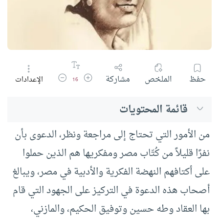
زيادة حجم الخط
تقليل حجم الخط
حفظ
الملخص
مشاركة
الإعدادات
16
قائمة المحتويات
من الأمور التي تحتاج إلى مراجعة ونظر، الدعوى بأن
نفرًا قليلاً من كُتّاب مصر ومفكريها هم الذين حملوا
على أكتافهم النهضة الفكرية والأدبية في مصر، ويبالغ
أصحاب هذه الدعوة في التركيز على الجهود التي قام
بها العقاد وطه حسين وتوفيق الحكيم، والمازني،