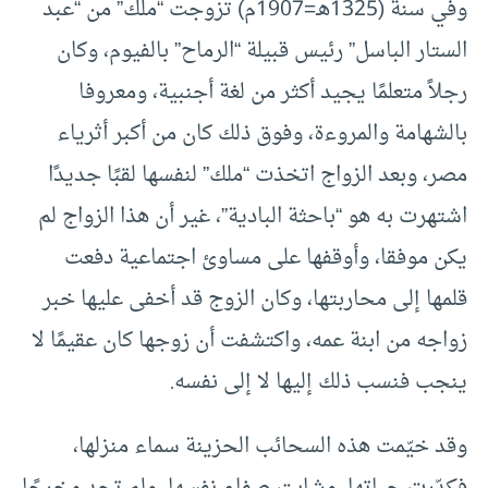
وفي سنة (1325هـ=1907م) تزوجت “ملك” من “عبد
الستار الباسل” رئيس قبيلة “الرماح” بالفيوم، وكان
رجلاً متعلمًا يجيد أكثر من لغة أجنبية، ومعروفا
بالشهامة والمروءة، وفوق ذلك كان من أكبر أثرياء
مصر، وبعد الزواج اتخذت “ملك” لنفسها لقبًا جديدًا
اشتهرت به هو “باحثة البادية”، غير أن هذا الزواج لم
يكن موفقا، وأوقفها على مساوئ اجتماعية دفعت
قلمها إلى محاربتها، وكان الزوج قد أخفى عليها خبر
زواجه من ابنة عمه، واكتشفت أن زوجها كان عقيمًا لا
ينجب فنسب ذلك إليها لا إلى نفسه.
وقد خيّمت هذه السحائب الحزينة سماء منزلها،
فكدّرت حياتها، وشابت صفاء نفسها، ولم تجد مخرجًا