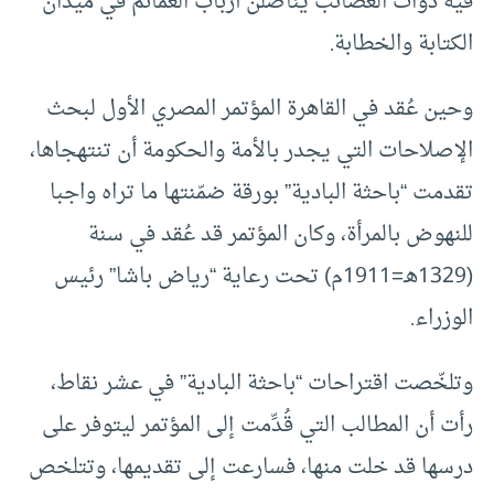
فيه ذوات العصائب يناضلن أرباب العمائم في ميدان
الكتابة والخطابة.
وحين عُقد في القاهرة المؤتمر المصري الأول لبحث
الإصلاحات التي يجدر بالأمة والحكومة أن تنتهجاها،
تقدمت “باحثة البادية” بورقة ضمّنتها ما تراه واجبا
للنهوض بالمرأة، وكان المؤتمر قد عُقد في سنة
(1329هـ=1911م) تحت رعاية “رياض باشا” رئيس
الوزراء.
وتلخّصت اقتراحات “باحثة البادية” في عشر نقاط،
رأت أن المطالب التي قُدِّمت إلى المؤتمر ليتوفر على
درسها قد خلت منها، فسارعت إلى تقديمها، وتتلخص