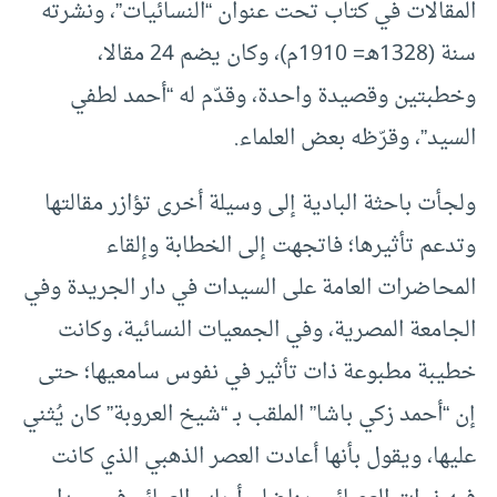
المقالات في كتاب تحت عنوان “النسائيات”، ونشرته
سنة (1328هـ= 1910م)، وكان يضم 24 مقالا،
وخطبتين وقصيدة واحدة، وقدّم له “أحمد لطفي
السيد”، وقرّظه بعض العلماء.
ولجأت باحثة البادية إلى وسيلة أخرى تؤازر مقالتها
وتدعم تأثيرها؛ فاتجهت إلى الخطابة وإلقاء
المحاضرات العامة على السيدات في دار الجريدة وفي
الجامعة المصرية، وفي الجمعيات النسائية، وكانت
خطيبة مطبوعة ذات تأثير في نفوس سامعيها؛ حتى
إن “أحمد زكي باشا” الملقب بـ “شيخ العروبة” كان يُثني
عليها، ويقول بأنها أعادت العصر الذهبي الذي كانت