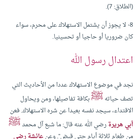
(الطلاق: 7).
8- لا يجوز أن يشتمل الاستهلاك على محرم، سواء
كان ضروريا أو حاجيا أو تحسينيا.
اعتدال رسول الله
نجد في موضوع الاستهلاك عددا من الأحاديث التي
ﷺ
تصف حياته
بكافة تفاصيلها، ومن ويحاول
الاقتداء، سيجد نفسه بعيدا عن شره الاستهلاك. فعن
ﷺ
أبي هريرة
رضي الله عنه قال: ما شبع آل محمد
من طعام ثلاثة أيام حتى قبض”. وعن
عائشة رضي