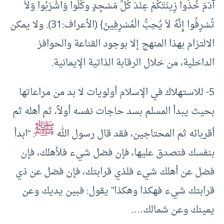
آدَمَ خُذُوا زِينَتَكُمْ عِنْدَ كُلِّ مَسْجِدٍ وكُلُوا وَاشْرَبُوا وَلاَ
تُسْرِفُوا إِنَّهُ لاَ يُحِبُّ الْمُسْرِفِينَ} (الأعراف:31). ولا يمكن
الالتزام بهذا المنهج إلا بوجود القناعة والحوافز
الداخلية، من خلال الرقابة الذاتية الإيمانية.
5- للاستهلاك في الإسلام أولويات لا بد من مراعاتها
بحيث يبدأ المسلم بسد حاجات نفسه أولاً، ثم أهله ثم
ﷺ
أقربائه ثم المحتاجين، فقد قال رسول الله
: “ابدأ
بنفسك فتصدق عليها، فإن فضل شيء فلأهلك، فإن
فضل عن أهلك شيء فلذي قرابتك، فإن فضل عن ذي
قرابتك شيء فهكذا وهكذا” يقول: فبين يديك وعن
يمينك وعن شمالك….