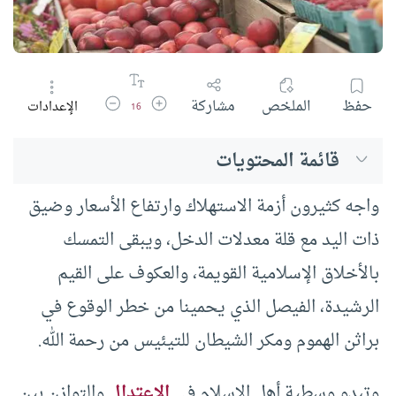
زيادة حجم الخط
تقليل حجم الخط
حفظ
الملخص
مشاركة
الإعدادات
16
قائمة المحتويات
واجه كثيرون أزمة الاستهلاك وارتفاع الأسعار وضيق
ذات اليد مع قلة معدلات الدخل، ويبقى التمسك
بالأخلاق الإسلامية القويمة، والعكوف على القيم
الرشيدة، الفيصل الذي يحمينا من خطر الوقوع في
براثن الهموم ومكر الشيطان للتيئيس من رحمة الله.
وتبدو وسطية أهل الإسلام في
الاعتدال
والتوازن بين