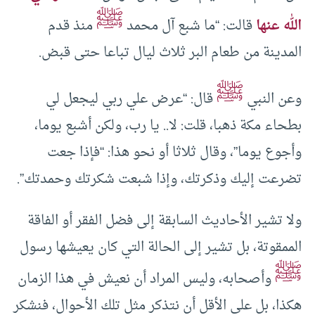
ﷺ
الله عنها
قالت: “ما شبع آل محمد
منذ قدم
المدينة من طعام البر ثلاث ليال تباعا حتى قبض.
ﷺ
وعن النبي
قال: “عرض علي ربي ليجعل لي
بطحاء مكة ذهبا، قلت: لا.. يا رب، ولكن أشبع يوما،
وأجوع يوما”، وقال ثلاثا أو نحو هذا: “فإذا جعت
تضرعت إليك وذكرتك، وإذا شبعت شكرتك وحمدتك”.
ولا تشير الأحاديث السابقة إلى فضل الفقر أو الفاقة
الممقوتة، بل تشير إلى الحالة التي كان يعيشها رسول
ﷺ
وأصحابه، وليس المراد أن نعيش في هذا الزمان
هكذا، بل على الأقل أن نتذكر مثل تلك الأحوال، فنشكر