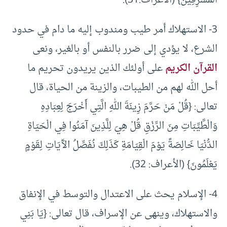
3- الاستهلاك أمر طيب ومندوب إليه ما دام في حدود
الشرع، لا يؤدي إلى ضرر بالنفس أو بالغير، ونعى
القرآن الكريم
على أولئك الذين يريدون تحريم ما
أحل الله لهم من الطيبات، والزينة من الحياة، قال
تعالى: {قُلْ مَنْ حَرَّمَ زِينَةَ اللهِ الَّتِي أَخْرَجَ لِعِبَادِهِ
وَالْطَّيِّبَاتِ مِنَ الرِّزْقِ قُلْ هِيَ لِلَّذِينَ آمَنُوا فِي الْحَيَاةِ
الدُّنْيَا خَالِصَةً يَوْمَ الْقِيَامَةِ كَذَلِكَ نُفَصِّلُ الآَيَاتِ لِقَوْمٍ
يَعْلَمُونَ} (الأعراف: 32).
4- الإسلام يحث على الاعتدال والتوسط في الإنفاق
والاستهلاك، وينهى عن الإسراف، قال تعالى: {يَا بَنِي