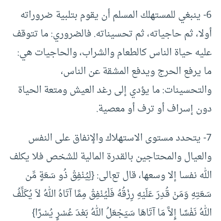
6- ينبغي للمستهلك المسلم أن يقوم بتلبية ضروراته
أولا، ثم حاجياته، ثم تحسيناته. فالضروري: ما تتوقف
عليه حياة الناس كالطعام والشراب، والحاجيات هي:
ما يرفع الحرج ويدفع المشقة عن الناس،
والتحسينات: ما يؤدي إلى رغد العيش ومتعة الحياة
دون إسراف أو ترف أو معصية.
7- يتحدد مستوى الاستهلاك والإنفاق على النفس
والعيال والمحتاجين بالقدرة المالية للشخص فلا يكلف
الله نفسا إلا وسعها، قال تعالى: {لِيُنْفِقْ ذُو سَعَةٍ مِّن
سَعَتِهِ وَمَنْ قُدِرَ عَلَيْهِ رِزْقُهُ فَلْيُنْفِقْ مِمَّا آتَاهُ اللهُ لاَ يُكَلِّفُ
اللهُ نَفْسًا إِلاَّ مَا آتَاهَا سَيَجْعَلُ اللهُ بَعْدَ عُسْرٍ يُسْرًا}