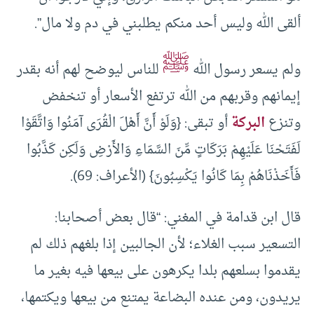
ألقى الله وليس أحد منكم يطلبني في دم ولا مال”.
ﷺ
ولم يسعر رسول الله
للناس ليوضح لهم أنه بقدر
إيمانهم وقربهم من الله ترتفع الأسعار أو تنخفض
وتنزع
البركة
أو تبقى: {وَلَوْ أَنَّ أَهْلَ الْقُرَى آمَنُوا وَاتَّقَوْا
لَفَتَحْنَا عَلَيْهِمْ بَرَكَاتٍ مِّنَ السَّمَاءِ وَالأَرْضِ وَلَكِن كَذَّبُوا
فَأَخَذْنَاهُمْ بِمَا كَانُوا يَكْسِبُونَ} (الأعراف: 69).
قال ابن قدامة في المغني: “قال بعض أصحابنا:
التسعير سبب الغلاء؛ لأن الجالبين إذا بلغهم ذلك لم
يقدموا بسلعهم بلدا يكرهون على بيعها فيه بغير ما
يريدون، ومن عنده البضاعة يمتنع من بيعها ويكتمها،