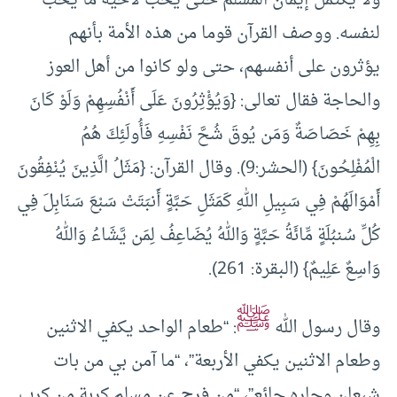
لنفسه. ووصف القرآن قوما من هذه الأمة بأنهم
يؤثرون على أنفسهم، حتى ولو كانوا من أهل العوز
والحاجة فقال تعالى: {وَيُؤْثِرُونَ عَلَى أَنْفُسِهِمْ وَلَوْ كَانَ
بِهِمْ خَصَاصَةٌ وَمَن يُوقَ شُحَّ نَفْسِهِ فَأُولَئِكَ هُمُ
الْمُفْلِحُونَ} (الحشر:9). وقال القرآن: {مَثَلُ الَّذِينَ يُنْفِقُونَ
أَمْوَالَهُمْ فِي سَبِيلِ اللهِ كَمَثَلِ حَبَّةٍ أَنبَتَتْ سَبْعَ سَنَابِلَ فِي
كُلِّ سُنبُلَةٍ مِّائَةُ حَبَّةٍ وَاللهُ يُضَاعِفُ لِمَن يَّشَاءُ وَاللهُ
وَاسِعٌ عَلِيمٌ} (البقرة: 261).
ﷺ
وقال رسول الله
: “طعام الواحد يكفي الاثنين
وطعام الاثنين يكفي الأربعة”، “ما آمن بي من بات
شبعان وجاره جائع”، “من فرج عن مسلم كربة من كرب