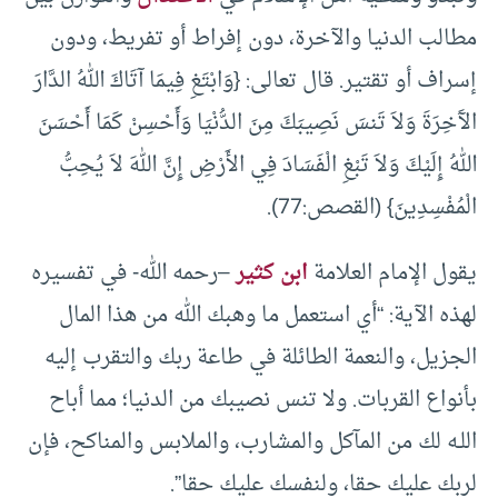
مطالب الدنيا والآخرة، دون إفراط أو تفريط، ودون
إسراف أو تقتير. قال تعالى: {وَابْتَغِ فِيمَا آتَاكَ اللهُ الدَّارَ
الآَخِرَةَ وَلاَ تَنسَ نَصِيبَكَ مِنَ الدُّنْيَا وَأَحْسِنْ كَمَا أَحْسَنَ
اللهُ إِلَيْكَ وَلاَ تَبْغِ الْفَسَادَ فِي الأَرْضِ إِنَّ اللهَ لاَ يُحِبُّ
الْمُفْسِدِينَ} (القصص:77).
يقول الإمام العلامة
ابن كثير
–رحمه الله- في تفسيره
لهذه الآية: “أي استعمل ما وهبك الله من هذا المال
الجزيل، والنعمة الطائلة في طاعة ربك والتقرب إليه
بأنواع القربات. ولا تنس نصيبك من الدنيا؛ مما أباح
اللـه لك من المآكل والمشارب، والملابس والمناكح، فإن
لربك عليك حقا، ولنفسك عليك حقا”.