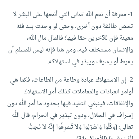
1- معرفة أن نعم الله تعالى التي أنعمها على البشر لا
تخص طائفة دون أخرى، وحتى لو وجدت بيد فئة
معينة فإن للآخرين حقا فيها؛ فالمال مال الله،
والإنسان مستخلف فيه، ومن هنا فإنه ليس للمسلم أن
يفرط أو يسرف ويبذر في استهلاكه.
2- إن الاستهلاك عبادة وطاعة من الطاعات، فكما هي
أوامر العبادات والمعاملات كذلك أمر الاستهلاك
والإنفاقات، فينبغي التقيد فيها بحدود ما أمر الله دون
إسراف في الحلال، ودون تبذير في الحرام، قال الله
تعالى: {وكُلُوا وَاشْرَبُوا وَلاَ تُسْرِفُوا إِنَّهُ لاَ يُحِبُّ
الْمُسْرِفِينَ} (الأعراف:31).