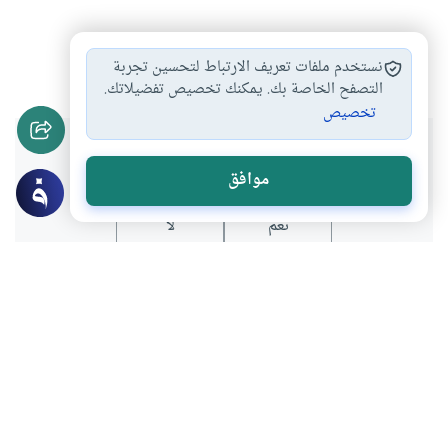
فلسفة
مصطلحات
العلم في الإسلام
#
#
#
نستخدم ملفات تعريف الارتباط لتحسين تجربة
التصفح الخاصة بك. يمكنك تخصيص تفضيلاتك.
تخصيص
هل انتفعت بهذا المحتوى؟
موافق
نعم
لا
المحتوى والموارد المذكورة لا تعكس بالضرورة وجهة نظر
موقع "إسلام أون لاين".