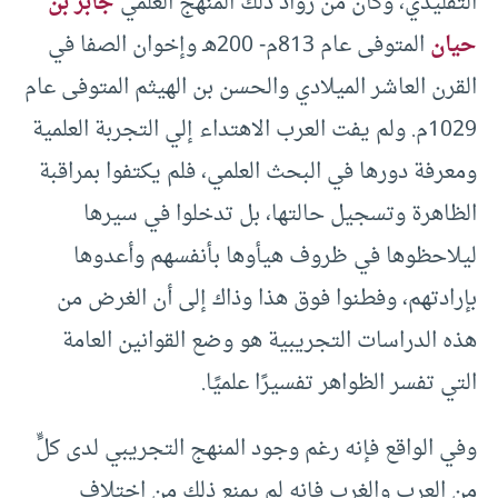
التقليدي، وكان من روّاد ذلك المنهج العلمي
جابر بن
حيان
المتوفى عام 813م- 200هـ وإخوان الصفا في
القرن العاشر الميلادي والحسن بن الهيثم المتوفى عام
1029م. ولم يفت العرب الاهتداء إلي التجربة العلمية
ومعرفة دورها في البحث العلمي، فلم يكتفوا بمراقبة
الظاهرة وتسجيل حالتها، بل تدخلوا في سيرها
ليلاحظوها في ظروف هيأوها بأنفسهم وأعدوها
بإرادتهم، وفطنوا فوق هذا وذاك إلى أن الغرض من
هذه الدراسات التجريبية هو وضع القوانين العامة
التي تفسر الظواهر تفسيرًا علميًا.
وفي الواقع فإنه رغم وجود المنهج التجريبي لدى كلٍّ
من العرب والغرب فإنه لم يمنع ذلك من اختلاف