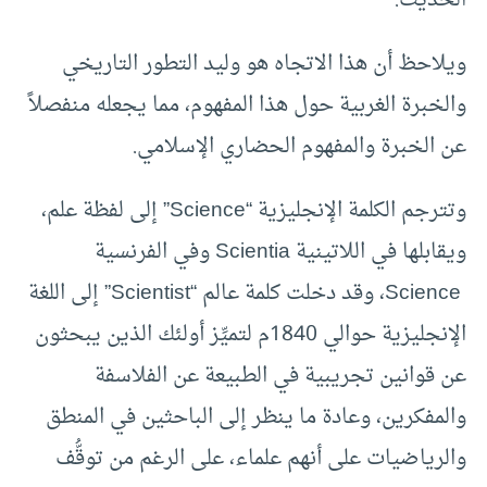
الحديث.
ويلاحظ أن هذا الاتجاه هو وليد التطور التاريخي
والخبرة الغربية حول هذا المفهوم، مما يجعله منفصلاً
عن الخبرة والمفهوم الحضاري الإسلامي.
وتترجم الكلمة الإنجليزية “Science” إلى لفظة علم،
ويقابلها في اللاتينية Scientia وفي الفرنسية
Science، وقد دخلت كلمة عالم “Scientist” إلى اللغة
الإنجليزية حوالي 1840م لتميِّز أولئك الذين يبحثون
عن قوانين تجريبية في الطبيعة عن الفلاسفة
والمفكرين، وعادة ما ينظر إلى الباحثين في المنطق
والرياضيات على أنهم علماء، على الرغم من توقُّف