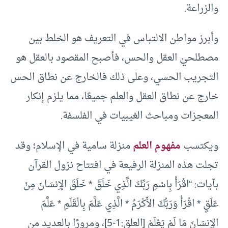
والزراعة.
وأبرز مواطن الالتباس في التعريف هو الخلط بين
مصطلحيْ العقل والحس، فأصبح المقصود بالعقل هو
التجريب الحسي، وعلى ذلك فالخارج عن نطاق الحس
خارج عن نطاق العقل والعلم جميعًا، مما يلزم إنكار
المعجزات ومباحث الغيبيات في الفلسفة.
ويكتسب
مفهوم العلم
منزلة سامية في الإسلام؛ وقد
تجلت هذه المنزلة الرفيعة في افتتاح نزول القرآن
بآيات: “اقْرَأْ بِاسْمِ رَبِّكَ الَّذِي خَلَقَ * خَلَقَ الإِنسَانَ مِنْ
عَلَقٍ * اقْرَأْ وَرَبُّكَ الأَكْرَمُ * الَّذِي عَلَّمَ بِالْقَلَمِ * عَلَّمَ
الإِنسَانَ مَا لَمْ يَعْلَمْ [العلق:1-5]، ومرورًا بالعديد من