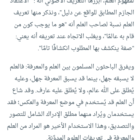
لمفهوم العلم، أبرزها التعريف الأصولي أنه : ” الاعتقاد
الجازم المطابق للواقع عن دليل”، ونذكر منها تعريف
العلم نسبة لصاحب العلم أنه “هو ما يوجب كون من
قام به عالمًا”، ويغلب الاتجاه عند تعريفه أنه يعني:
“صفة ينكشف بها المطلوب انكشافًا تامًا”.
ويفرق الباحثون المسلمون بين العلم والمعرفة: فالعلم
لا يسبقه جهل، بينما قد يسبق المعرفة جهل، وعليه
يُطلق على الله عالم، ولا يُطلق عليه عارف. وقد شاع
أن العلم قد يُستخدم في موضع المعرفة والعكس؛ فقد
يستخدمان ويُراد منهما مطلق الإدراك الشامل للتصور
والتصديق، وهذا الاستخدام الأخير هو المراد من العلم
والمعرفة في تعريفات العلوم المدوَّنة.