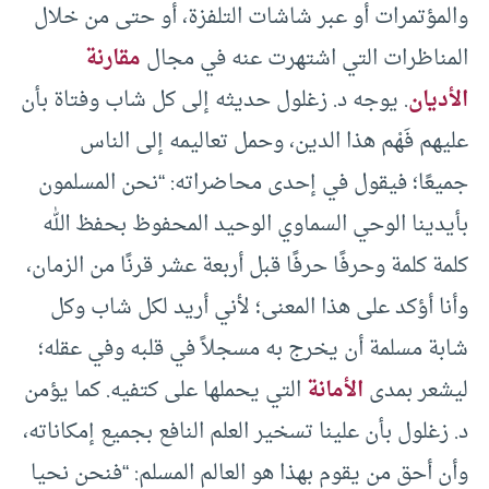
والمؤتمرات أو عبر شاشات التلفزة، أو حتى من خلال
المناظرات التي اشتهرت عنه في مجال
مقارنة
الأديان
. يوجه د. زغلول حديثه إلى كل شاب وفتاة بأن
عليهم فَهْم هذا الدين، وحمل تعاليمه إلى الناس
جميعًا؛ فيقول في إحدى محاضراته: “نحن المسلمون
بأيدينا الوحي السماوي الوحيد المحفوظ بحفظ الله
كلمة كلمة وحرفًا حرفًا قبل أربعة عشر قرنًا من الزمان،
وأنا أؤكد على هذا المعنى؛ لأني أريد لكل شاب وكل
شابة مسلمة أن يخرج به مسجلاً في قلبه وفي عقله؛
ليشعر بمدى
الأمانة
التي يحملها على كتفيه. كما يؤمن
د. زغلول بأن علينا تسخير العلم النافع بجميع إمكاناته،
وأن أحق من يقوم بهذا هو العالم المسلم: “فنحن نحيا