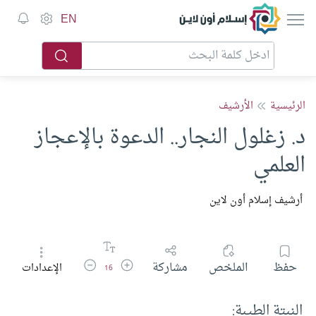
إسلام أون لاين
EN
الرئيسية
الأرشيف
د. زغلول النجار.. الدعوة بالإعجاز
العلمي
أرشيف إسلام أون لاين
زيادة حجم الخط
تقليل حجم الخط
حفظ
الملخص
مشاركة
الإعدادات
16
النبتة الطيبة: