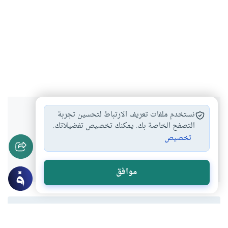
هل انتفعت بهذا المحتوى؟
نستخدم ملفات تعريف الارتباط لتحسين تجربة
التصفح الخاصة بك. يمكنك تخصيص تفضيلاتك.
تخصيص
نعم
لا
موافق
المحتوى والموارد المذكورة لا تعكس بالضرورة وجهة نظر
موقع "إسلام أون لاين".