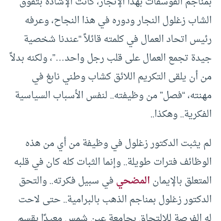
بمناجم الفوسفات بهذا الإنجاز، كانت الإشادة بتفوق
الشاب زغلول النجار ودوره في هذا النجاح، وعرفه
رئيس اتحاد العمال في كلمته قائلاً “عندنا شخصية
جيدة تجمع العمال على قلب رجل واحد…”، ولكنه بدلاً
من أن يلقى التكريم اللائق كشاب وطني نابغ في
مهنته، “فصل” من وظيفته.. لنفس الأسباب السياسية
الفكرية.. وهكذا..
لم يثبت الدكتور زغلول في وظيفة من أي من هذه
الوظائف فترات طويلة.. وإنما الثبات كله كان في قلبه
المتعلق بالإيمان
المضحي
في سبيل فكرته.. والتحق
الدكتور زغلول بمناجم الذهب بالبرامية.. حتى لاحت
له الفرصة للالتحاق بجامعة عين شمس معيدًا بقسم