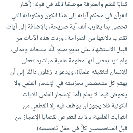
كتابًا للعلم والمعرفة موضحًا ذلك في قوله: (أشار
القرآن في محكم آياته إلى هذا الكون ومكوناته التي
تحصى بما يقارب ألف آية صريحة، بالإضافة إلى آيات
تقترب دلالتها من الصراحة.. وردت هذه الآيات من
قبيل الاستشهاد على بديع صنع الله سبحانه وتعالى،
ولم ترد بمعنى أنها معلومة علمية مباشرة تعطى
للإنسان لتثقيفه علميًّا)، ويدعو د. زغلول دائمًا إلى أن
يهتم كل متخصص بجزئيته في الإعجاز العلمي ولا
يخوض فيما لا يعلم (أما الإعجاز العلمي للآيات
الكونية فلا يجوز أن يوظف فيه إلا القطعي من
الثوابت العلمية، ولا بد للتعرض لقضايا الإعجاز من
قبل المتخصصين كلٌّ في حقل تخصصه).