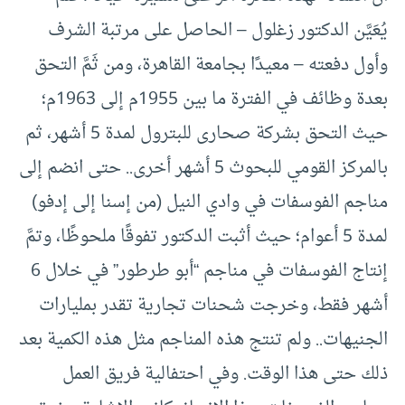
يُعَيَّن الدكتور زغلول – الحاصل على مرتبة الشرف
وأول دفعته – معيدًا بجامعة القاهرة، ومن ثَمَّ التحق
بعدة وظائف في الفترة ما بين 1955م إلى 1963م؛
حيث التحق بشركة صحارى للبترول لمدة 5 أشهر، ثم
بالمركز القومي للبحوث 5 أشهر أخرى.. حتى انضم إلى
مناجم الفوسفات في وادي النيل (من إسنا إلى إدفو)
لمدة 5 أعوام؛ حيث أثبت الدكتور تفوقًا ملحوظًا، وتمَّ
إنتاج الفوسفات في مناجم “أبو طرطور” في خلال 6
أشهر فقط، وخرجت شحنات تجارية تقدر بمليارات
الجنيهات.. ولم تنتج هذه المناجم مثل هذه الكمية بعد
ذلك حتى هذا الوقت. وفي احتفالية فريق العمل