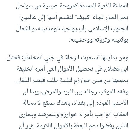
المملكة الفتية الممتدة كمروحة صينية من سواحل
بحر الخزر تجاه “كييف” لتقسم آسيا إلى عالمين:
الجنوب الإسلامي بأيديولجيته ومدنيته، والشمال
بوثنيته وثروته ووحشيته.
ومن بدايتها استمرت الرحلة في جني المخاطر؛ ففشل
ابن فضلان في تحصيل الأموال التي أمره الخليفة
بجمعها من مدن خوارزم لتلبية طلب قيصر البلغار.
وفقد الموكب رجاله بين البرد والمرض، وبدا أن
الأجدى العودة إلى بغداد، وهناك سيقع لا محالة
العقاب الواجب بأمراء خوارزم وسمرقند وبخارى
الذين رفضوا دعم البعثة بالأموال اللازمة. غير أن