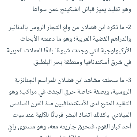
وهو تقليد يميز قبائل الفيكينج عمن سواها.
2- ما ذكره ابن فضلان من ولع التجار الروس بالدنانير
والدراهم الفضية العربية؛ وهو ما دعمته الأبحاث
الأركيولوجية التي وجدت شيوعًا بالغًا للعملات العربية
في شرق أسكندنافيا ومنطقة بحر البلطيق.
3- ما سجلته مشاهد ابن فضلان للمراسم الجنائزية
الروسية، وبصفة خاصة حرق الجثث في مراكب؛ وهو
التقليد المتبع لدى الأسكندنافيين منذ القرن السادس
الميلادي. وكذلك اتخاذ البشر قربانًا للآلهة عند موت
أحد كبار القوم، فتحرق جاريته معه، وهو مستوى راقٍ