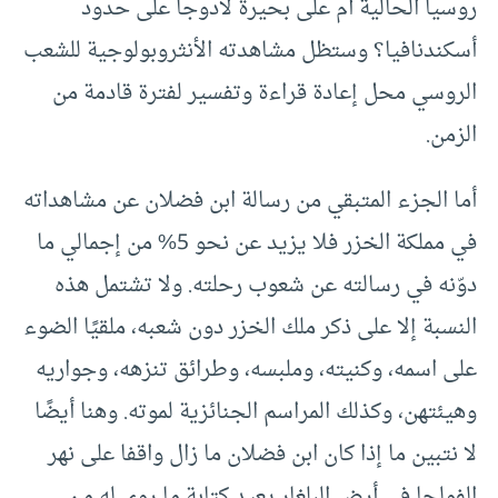
روسيا الحالية أم على بحيرة لادوجا على حدود
أسكندنافيا؟ وستظل مشاهدته الأنثروبولوجية للشعب
الروسي محل إعادة قراءة وتفسير لفترة قادمة من
الزمن.
أما الجزء المتبقي من رسالة ابن فضلان عن مشاهداته
في مملكة الخزر فلا يزيد عن نحو 5% من إجمالي ما
دوّنه في رسالته عن شعوب رحلته. ولا تشتمل هذه
النسبة إلا على ذكر ملك الخزر دون شعبه، ملقيًا الضوء
على اسمه، وكنيته، وملبسه، وطرائق تنزهه، وجواريه
وهيئتهن، وكذلك المراسم الجنائزية لموته. وهنا أيضًا
لا نتبين ما إذا كان ابن فضلان ما زال واقفا على نهر
الفولجا في أرض البلغار يعيد كتابة ما روي له من