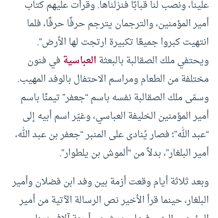
علينا، ونصب لنا قبابًا فنزلناها. وقرأت عليهم كتاب
أمير المؤمنين، والترجمان يترجم حرفًا حرفًا، فلما
انتهيت كبروا جميعًا تكبيرة ارتجت لها الأرض”.
ويحتفي ملك الصقالبة بالبعثة
العباسية
في فنون
مختلفة من الطعام ومراسم الاحتفال بالوفد المهيب.
وسمّى ملك الصقالبة نفسه باسم “جعفر” تيمنًا باسم
أمير المؤمنين الخليفة العباسي، وغيّر اسم أبيه إلى
“عبد الله”؛ فصار يُنادى على المنبر “جعفر بن عبد الله،
أمير البلغار”، بدلاً من “ألموش بن يلطوار”.
وبعد ثلاثة أيام وقعت أزمة بين وفد ابن فضلان وأمير
البلغار، حينما قرأ الأخير نص الرسالة الآتية من أمير