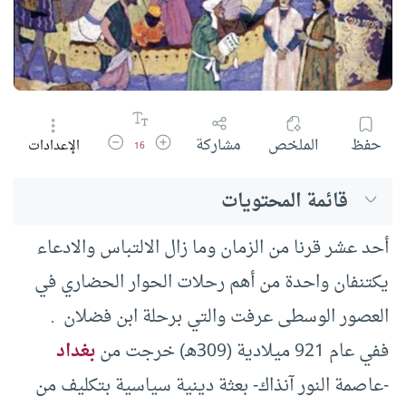
زيادة حجم الخط
تقليل حجم الخط
حفظ
الملخص
مشاركة
الإعدادات
16
قائمة المحتويات
أحد عشر قرنا من الزمان وما زال الالتباس والادعاء
يكتنفان واحدة من أهم رحلات الحوار الحضاري في
العصور الوسطى عرفت والتي برحلة ابن فضلان .
ففي عام 921 ميلادية (309هـ) خرجت من
بغداد
-عاصمة النور آنذاك- بعثة دينية سياسية بتكليف من