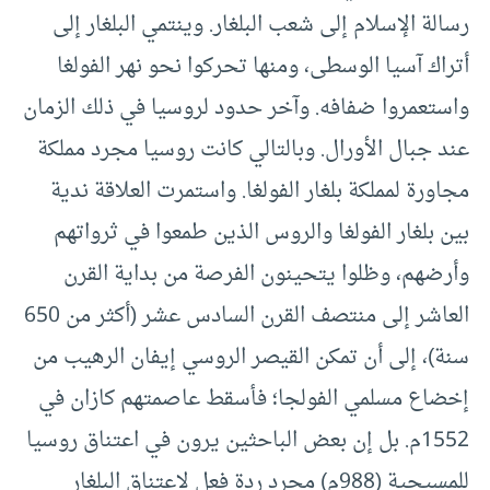
رسالة الإسلام إلى شعب البلغار. وينتمي البلغار إلى
أتراك آسيا الوسطى، ومنها تحركوا نحو نهر الفولغا
واستعمروا ضفافه. وآخر حدود لروسيا في ذلك الزمان
عند جبال الأورال. وبالتالي كانت روسيا مجرد مملكة
مجاورة لمملكة بلغار الفولغا. واستمرت العلاقة ندية
بين بلغار الفولغا والروس الذين طمعوا في ثرواتهم
وأرضهم، وظلوا يتحينون الفرصة من بداية القرن
العاشر إلى منتصف القرن السادس عشر (أكثر من 650
سنة)، إلى أن تمكن القيصر الروسي إيفان الرهيب من
إخضاع مسلمي الفولجا؛ فأسقط عاصمتهم كازان في
1552م. بل إن بعض الباحثين يرون في اعتناق روسيا
للمسيحية (988م) مجرد ردة فعل لاعتناق البلغار