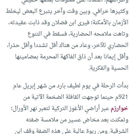
وكثيرها خرافي. وبين وقت وآخر يتبرع البعض ليخلط
الأزمان بالأمكنة؛ فيرى ابن فضلان وقد ذابت عقيدته،
وتاهت ملامحه الحضارية، فسقط في التنوع
الحضاري للآخر، وعاد من هناك أقل تشددا وأقل حذرا،
وأقل إيمانا بعد أن ذاق الفاكهة المحرمة بمضامينها
الحسية والفكرية.
بدأت الرحلة في يوم لطيف بارد من شهر إبريل عام
921م حينما توجهت القافلة الضخمة الآتية من
خوارزم
عبر أراضي الأغوز التركية لتعبر نهر الأورال؛
وتمكنت بعد مخاض عسير من ملامسة ضفته
الشرقية. ومن ربوة عالية على هذه الضفة وقف ابن