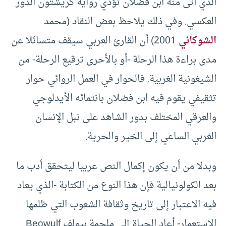
الذي أتى منه ابن فضلان تؤدي رواية كريشتون الدور
العكسي. وفي ذلك يلاحظ بعض النقاد (محمد
الشوكاني
2001) أن القارئ العربي سيقف متسائلا عن
مدى براءة هذا الرحلة -أو بالأحرى ترقيع الرحلة- من
الشيغونية الغربية. فالحوار في العمل الروائي حوار
تثقيفي يقوم فيه ابن فضلان بانتمائه الأيدلوجي
والعرقي المختلف بدور الشاهد على نبل الإنسان
الغربي الساعي إلى الخير والحرية.
وبدلا من أن يكون إكمال النص عربيا ليتحقق أدب ما
بعد الكولونيالية فإن هذا النوع من الكتابة -الذي يعاد
فيه الاعتبار إلى تاريخ وثقافة الشعوب التي ظلمها
الاستعمار- أعاد الحياة إلى ملحمة بيولف Beowulf