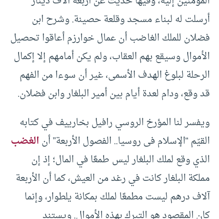
المؤمنين إليه، وفيها حديث عن أربعة آلاف دينار
أرسلت له لبناء مسجد وقلعة حصينة. وشرح ابن
فضلان للملك الغاضب أن عمال خوارزم أعاقوا تحصيل
الأموال وسيقع بهم العقاب، ولم يكن أمامهم إلا إكمال
الرحلة لبلوغ الهدف الأسمى، غير أن سوءا من الفهم
قد وقع، ودام لعدة أيام بين أمير البلغار وابن فضلان.
ويفسر لنا المؤرخ الروسي رافيل بخارييف في كتابه
القيّم “الإسلام فى روسيا.. الفصول الأربعة” أن
الغضب
الذي وقع لملك البلغار ليس طمعًا في المال؛ إذ إن
مملكة البلغار كانت في رغد من العيش، كما أن الأربعة
آلاف درهم ليست مطمعًا لملك بمكانة يلطوار، وإنما
كان المقصود هو التبرك بهذه الأموال. ويستند