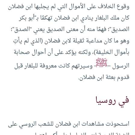
وقوع الخلاف على الأموال التي لم يجلبها ابن فضلان
كان ملك البلغار ينادي ابن فضلان تهكمًا بـ”أبو بكر
الصديق”؛ فهمًا منه أن معنى الصديق يعني “الصدق”؛
وهو ما كان مداعبة ثقيلة لابن فضلان (الذي لم يأتِ
بأموال الخليفة)، ولكنه يؤكد على أن أحوال صحابة
ﷺ
الرسول –
- وسيرتهم كانت معروفة للبلغار قبل
قدوم بعثة ابن فضلان.
في روسيا
استحوذت مشاهدات ابن فضلان للشعب الروسي على