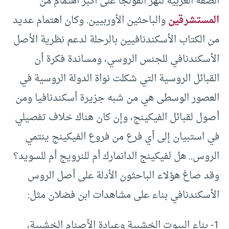
الضفة الغربية لنهر الفولجا على أكبر اهتمام من
المستشرقين
والباحثين الأوربيين. وكان اهتمام عديد
من الكتاب الأسكندنافيين بالرحلة لدعم نظرية الأصل
الأسكندنافي للجنس الروسي، ومساندة فكرة أن
القبائل الروسية التي شكلت نواة الدولة الروسية في
العصور الوسطى هي من شبه جزيرة أسكندنافيا ومن
أصول لقبائل الفيكينج، وإن كان هناك خلاف تفصيلي
في استبيان إلى أي فرع من فروع الفيكينج ينتمي
الروس.. هل لفيكينج الدانمارك أم للنرويج أم للسويد؟
وقد صاغ هؤلاء الباحثون الأدلة على أصل الروس
الأسكندنافي بناء على مشاهدات ابن فضلان مثل:
1- بناء البيوت الخشبية وعبادة الأصنام الخشبية،