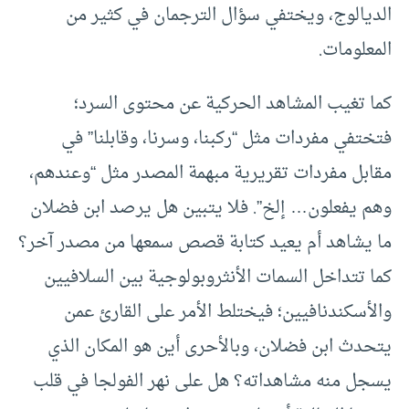
الديالوج، ويختفي سؤال الترجمان في كثير من
المعلومات.
كما تغيب المشاهد الحركية عن محتوى السرد؛
فتختفي مفردات مثل “ركبنا، وسرنا، وقابلنا” في
مقابل مفردات تقريرية مبهمة المصدر مثل “وعندهم،
وهم يفعلون… إلخ”. فلا يتبين هل يرصد ابن فضلان
ما يشاهد أم يعيد كتابة قصص سمعها من مصدر آخر؟
كما تتداخل السمات الأنثروبولوجية بين السلافيين
والأسكندنافيين؛ فيختلط الأمر على القارئ عمن
يتحدث ابن فضلان، وبالأحرى أين هو المكان الذي
يسجل منه مشاهداته؟ هل على نهر الفولجا في قلب