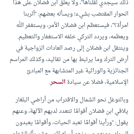
ذلك سيجدي لقلناها”، ولا يعلق ابن فضلان على هذا
الحوار المقتضب بشيء! ويسأله بعضهم: “ألربنا
امرأة؟”، فيستعظم ابن فضلان الأمر، ويستغفر الله
ويعظمه، ويردد التركي خلفه الاستغفار والتعظيم.
وينتقل ابن فضلان إلى رصد العادات الزواجية في
أرض الترك وما يرتبط بها من تقاليد، وكذلك المراسم
الجنائزية والوراثية غير المتشابهة مع المبادئ
الإسلامية، فضلا عن سيادة
السحر
.
وبالتوغل نحو الشمال والاقتراب من أراضي البلغار
يلاقي ابن فضلان أقوامًا تتعدد لديهم الآلهة، وعنهم
يقول: “ورأينا أقوامًا تعبد الحيات، وأقوامًا يعبدون
السمك، ومنهم من يزعم أن له اثني عشر ربًّا: للشتاء