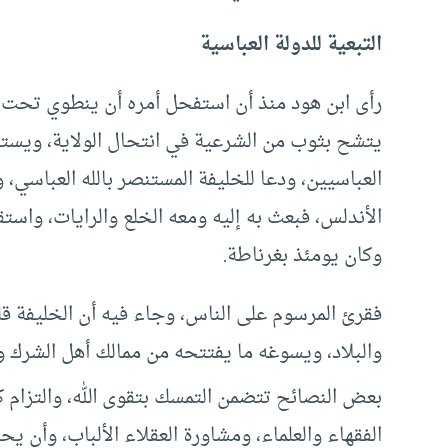
التبعية للدولة العباسية
رأى ابن هود منذ أن استفحل أمره أن ينطوي تحت 
يتشح بثوب من الشرعية في انتحال الولاية، ويستق
العباسيين، ودعا للخليفة المستنصر بالله العباسي، 
وكان يومئذ بغرناطة.
فقرئ المرسوم على الناس، وجاء فيه أن الخليفة قل
والبلاد، ويسوغه ما يفتتحه من ممالك أهل الشرك وال
بعض النصائح تتضمن التمسك بتقوى الله، والتزام ك
الفقهاء والعلماء، ومشاورة العقلاء الألباب، وأن يح