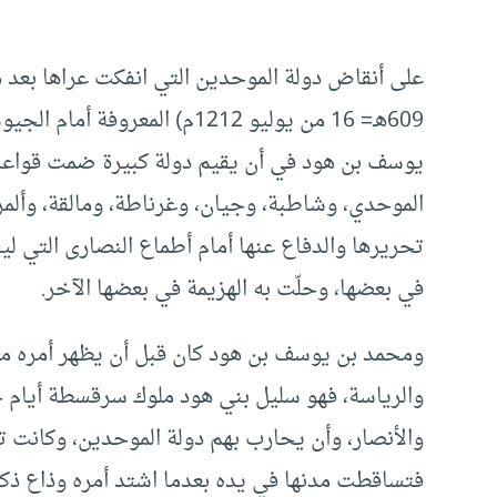
على أنقاض دولة الموحدين التي انفكت عراها بعد 
609هـ= 16 من يوليو 1212م) الم
يوسف بن هود في أن يقيم دولة كبيرة ضمت قواعد 
الموحدي، وشاطبة، وجيان، وغرناطة، ومالقة، وألمر
تحريرها والدفاع عنها أمام أطماع النصارى التي ل
في بعضها، وحلّت به الهزيمة في بعضها الآخر.
ومحمد بن يوسف بن هود كان قبل أن يظهر أمره من
والرياسة، فهو سليل بني هود ملوك سرقسطة أيام ح
والأنصار، وأن يحارب بهم دولة الموحدين، وكانت 
فتساقطت مدنها في يده بعدما اشتد أمره وذاع ذكر