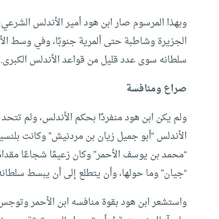
وبهذا المرسوم صار ابن هود أمير الأندلس الشرعي
الجزيرة وشاطبة حتى ألمرية جنوبًا، وفي وسط الأ
سلطانه سوى عدد قليل من قواعد الأندلس الكبرى.
صراع ومنافسة
ولم يكن ابن هود منفردًا بحكم الأندلس، ولم تتح
الأندلس “أبو جميل زيان بن مردنيش” وكانت بلنس
“محمد بن يوسف الأحمر” وكان زعيمًا شجاعًا مقدامً
“جيان” وما حولها، وأن يتطلع إلى أن يبسط سلطان
واستشعر ابن هود بقوة منافسه ابن الأحمر وتوجس