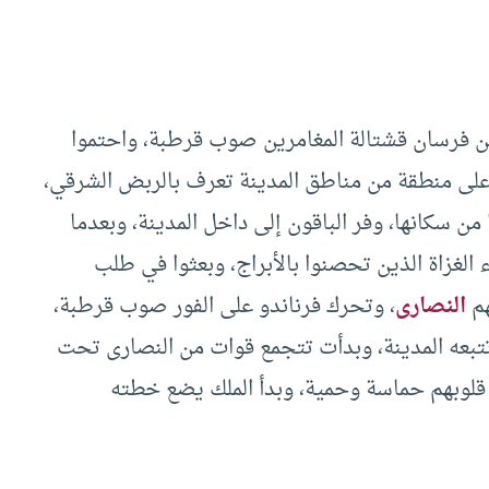
هـ= 1236م) خرج جماعة من فرسان قشتالة المغامرين صوب قرطبة، واحتموا
على منطقة من مناطق المدينة تعرف بالربض الشرقي،
 من سكانها، وفر الباقون إلى داخل المدينة، وبعدما
الغزاة الذين تحصنوا بالأبراج، وبعثوا في طلب
هم
النصارى
، وتحرك فرناندو على الفور صوب قرطبة،
 تتبعه المدينة، وبدأت تتجمع قوات من النصارى تحت
د قلوبهم حماسة وحمية، وبدأ الملك يضع خطته