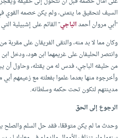
على آمال خصمه قبل أن تتحول إلى حقيقة ويعجز 
السيف لتحقيق ما يتمنى، ولم يكن خصمه القوي في غف
“أبي مروان أحمد
الباجي
” القائم على إشبيلية الت
وكان مما لا بد منه، والتقى الفريقان على مقربة من
وانتصر الحليفان على غريمهما ابن هود، ودخل ابن
من حليفه الباجي، فدس له من يقتله، وحاول أن يبس
وأخرجوه منها بعدما علموا بفعلته مع زعيمهم أبي م
مدينتهم لتكون تحت حكمه وسلطانه.
الرجوع إلى الحق
وحدث ما لم يكن متوقعًا، فقد حل السلم والصلح بي
بينهما واستنزاف الأموال والدماء في معارك لن يست