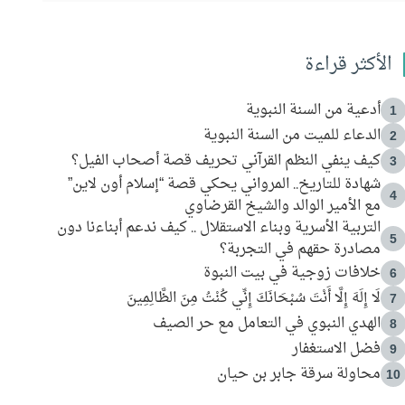
الأكثر قراءة
أدعية من السنة النبوية
1
الدعاء للميت من السنة النبوية
2
كيف ينفي النظم القرآني تحريف قصة أصحاب الفيل؟
3
شهادة للتاريخ.. المرواني يحكي قصة “إسلام أون لاين”
4
مع الأمير الوالد والشيخ القرضاوي
التربية الأسرية وبناء الاستقلال .. كيف ندعم أبناءنا دون
5
مصادرة حقهم في التجربة؟
خلافات زوجية في بيت النبوة
6
لَا إِلَهَ إِلَّا أَنْتَ سُبْحَانَكَ إِنِّي كُنْتُ مِنَ الظَّالِمِينَ
7
الهدي النبوي في التعامل مع حر الصيف
8
فضل الاستغفار
9
محاولة سرقة جابر بن حيان
10