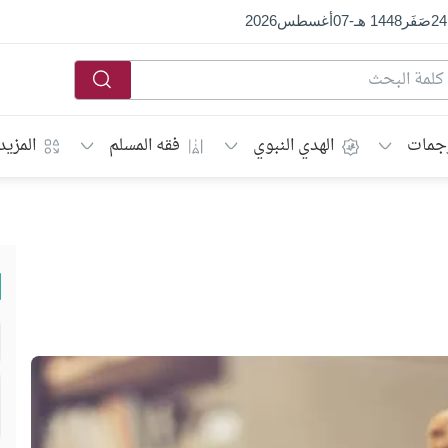
24
صَفَر
1448 هـ
-
07
أغسطس
2026
جمات
الهدي النبوي
فقه المسلم
المزيد