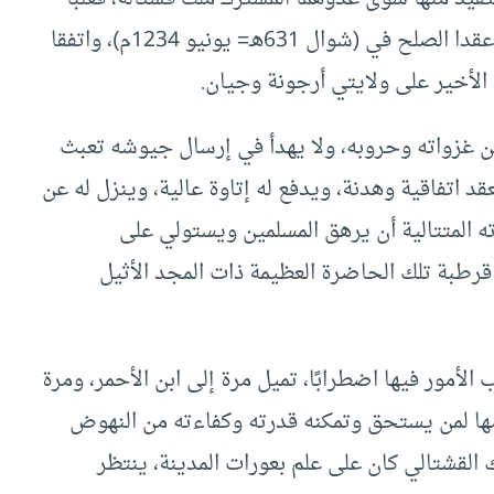
صوت العقل وخلق الأخوة على التنافس البغيض، وعقدا الصلح في (شوال 631هـ= يونيو 1234م)، واتفقا
 الأخير على ولايتي أرجونة وجيان.
ن غزواته وحروبه، ولا يهدأ في إرسال جيوشه تعبث
د اتفاقية وهدنة، ويدفع له إتاوة عالية، وينزل له عن
 المتتالية أن يرهق المسلمين ويستولي على
رطبة تلك الحاضرة العظيمة ذات المجد الأثيل
لأمور فيها اضطرابًا، تميل مرة إلى ابن الأحمر، ومرة
امها لمن يستحق وتمكنه قدرته وكفاءته من النهوض
ك القشتالي كان على علم بعورات المدينة، ينتظر