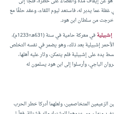
هو عن إيقاف مده والقضاء على خطره، فلجأ إلى
لة عما يدبر له، فاستعد ليوم اللقاء، وعقد حلفًا مع
ي خرجت من سلطان ابن هود.
إشبيلية
في معركة حامية في سنة (631هـ=1233م)،
 الأحمر إشبيلية بعد ذلك، وهو يضمر في نفسه التخلص
ط يده على إشبيلية فلم يتمكن، وثار عليه أهلها،
روان الباجي، وأرسلوا إلى ابن هود يسلمون له
ن الزعيمين المتخاصمين، ولعلهما أدركا خطر الحرب
فيد منها سوى عدوهما المشترك ملك قشتالة، فغلّبا