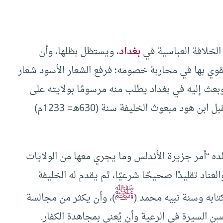
الخلافة العباسية في
بغداد
، ويستظل بظلها، وأن
وي بها في محاربة خصومه؛ فرفع الشعار الأسود شعار
وبعث إليه في بغداد يطلب منه مرسومًا بولايته على
الأندلس، فبعث به إليه ومعه الخلع والرايات، واستقبل ابن هود مبعوث الخليفة سنة (630هـ= 1233م)
ده “أمر جزيرة الأندلس وما يجري معها من الولايات
عناد تقليدًا صحيحًا شرعيًا، ثم يقدم له الخليفة
ﷺ
تابه وسنة نبيه محمد (
)، وأن يكثر من مجالسة
سن السيرة في الرعية وأن يُعنى بمجاهدة الكفار.