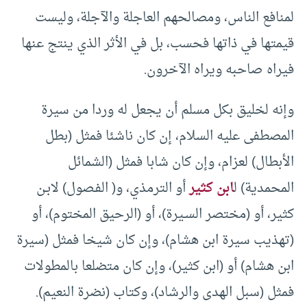
لمنافع الناس، ومصالحهم العاجلة والآجلة، وليست
قيمتها في ذاتها فحسب، بل في الأثر الذي ينتج عنها
فيراه صاحبه ويراه الآخرون.
وإنه لخليق بكل مسلم أن يجعل له وردا من سيرة
المصطفى عليه السلام، إن كان ناشئا فمثل (بطل
الأبطال) لعزام، وإن كان شابا فمثل (الشمائل
المحمدية) ل
ابن كثير
أو الترمذي، و( الفـصول) لابـن
كثير، أو (مختصر السـيرة)، أو (الرحيق المختوم)، أو
(تهذيب سيرة ابن هشام)، وإن كان شيخا فمثل (سيرة
ابن هشام) أو (ابن كثير)، وإن كان متضلعا بالمطولات
فمثل (سبل الهدى والرشاد)، وكتاب (نضرة النعيم).