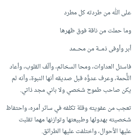
عـلى الله من طردته كل مطرد
وما حملت من ناقة فوق ظهرها
أبر وأوفى ذمــــة من محــــمد
فاستل العداوات، ومحا السخائم، وألّف القلوب، وأعاد
اللُّحمة، وعرف عدوُّه قبل صديقه أنها النبوة، وأنه لم
يكن صاحب طموح شخصي ولا باني مجد ذاتي.
تعجب من عفويته وقلة تكلفه في سائر أمره، واحتفاظ
شخصيته بهدوئها وطبيعتها وتوازنها مهما تقلبت
عليها الأحوال، واختلفت عليها الطرائق.