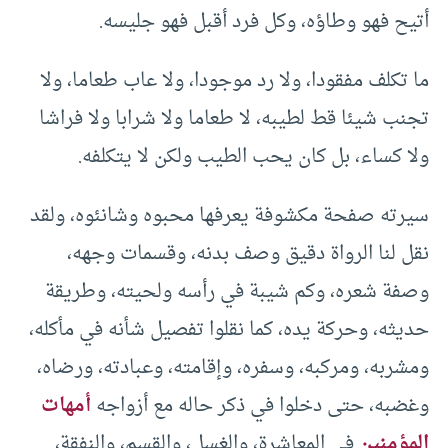
أتيح فهو وطاؤه، وكل فرد أقبل فهو جليسه.
ما تكلف مفقودا، ولا رد موجودا، ولا عاب طعاما، ولا
تجنب شيئا قط لطيبه، لا طعاما ولا شرابا ولا فراشا
ولا كساء، بل كان يحب الطيب ولكن لا يتكلفه.
سيرته صفحة مكشوفة يعرفها محبوه وشانئوه، ولقد
نقل لنا الرواة دقيق وصف بدنه، وقسمات وجهه،
وصفة شعره، وكم شيبة في رأسه ولحيته، وطريقة
حديثه، وحركة يده، كما نقلوا تفصيل شأنه في مأكله،
ومشربه، ومركبه، وسفره، وإقامته، وعبادته، ورضاه،
وغضبه، حتى دخلوا في ذكر حاله مع أزواجه
أمهات
المؤمنين
في المعاشرة، والغسل، والقسم، والنفقة،