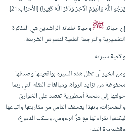
يَرْجُو اللَّهَ وَالْيَوْمَ الْآخِرَ وَذَكَرَ اللَّهَ كَثِيرا} [الأحزاب:21].
ﷺ
إن حياته
وحياة خلفائه الراشدين هي المذكرة
التفسيرية والترجمة العلمية لنصوص الشريعة.
واقعية سيرته
ومن الخير أن تظل هذه السيرة بواقعيتها وصدقها
محفوظة من تزايد الرواة، ومبالغات النقلة التي ربما
حولتها إلى ملحمة أسطورية تعتمد على الخوارق
والمعجزات، وبهذا يتخفف الناس من مقاربتها واتباعها
ليكتفوا بقراءتها مع هزِّ الرءوس، وسكب الدموع،
وقشعريرة البدن.