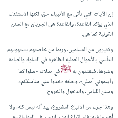
إن الآيات التي تأتي مع الأنبياء حق، لكنها الاستثناء
الذي يؤكد القاعدة، والقاعدة هي الجريان مع السنن
الكونية كما هي.
وكثيرون من المسلمين، وربما من خاصتهم يستهويهم
التأسي بالأحوال العملية الظاهرة في السلوك والعبادة
ﷺ
وغيرها، فيقتدون به
في صلاته «صلوا كما
رأيتموني أصلي»، وحجّه «خذوا عني مناسككم»،
وسنن اللباس، والدخول والخروج.
وهذا جزء من الاتباع المشروع، بيد أنه ليس كله، ولا
أهم ما فيه؛ فإن اتباع الهدي النبوي في المعاملة مع