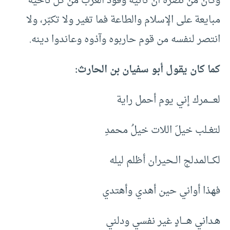
وكان من نصره أن تأتيه وفود العرب من كل ناحية
مبايعة على الإسلام والطاعة فما تغير ولا تكبّر، ولا
انتصر لنفسه من قوم حاربوه وآذوه وعاندوا دينه.
كما كان يقول أبو سفيان بن الحارث:
لعـــــمرك إني يوم أحمل راية
لتغــلب خيلَ اللات خيلُ محمدِ
لكـــالمدلج الــحيران أظلم ليله
فهذا أواني حين أهدي وأهتدي
هـداني هــــادٍ غير نفسي ودلني