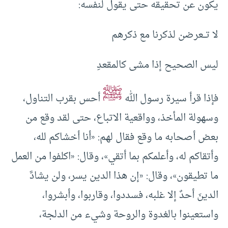
يكون عن تحقيقه حتى يقول لنفسه:
لا تـــعرضن لذكرنا مع ذكرهم
ليس الصحيح إذا مشى كالمقعدِ
ﷺ
فإذا قرأ سيرة رسول الله
أحس بقرب التناول،
وسهولة المأخذ، وواقعية الاتباع، حتى لقد وقع من
بعض أصحابه ما وقع فقال لهم: «أنا أخشاكم لله،
وأتقاكم له، وأعلمكم بما أتقي»، وقال: «اكلفوا من العمل
ما تطيقون»، وقال: «إن هذا الدين يسر، ولن يشادَّ
الدينَ أحدٌ إلا غلبه، فسددوا، وقاربوا، وأبشروا،
واستعينوا بالغدوة والروحة وشيء من الدلجة،