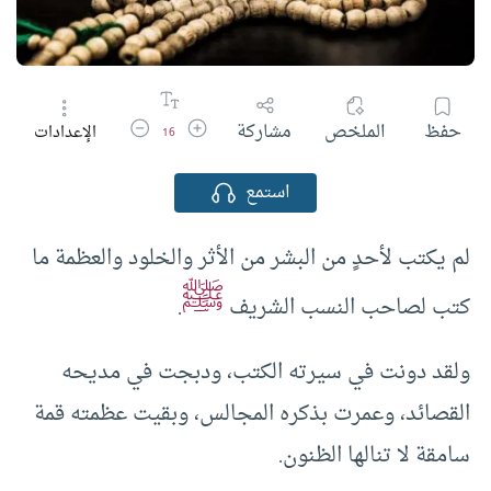
زيادة حجم الخط
تقليل حجم الخط
حفظ
الملخص
مشاركة
الإعدادات
16
استمع
لم يكتب لأحدٍ من البشر من الأثر والخلود والعظمة ما
ﷺ
كتب لصاحب النسب الشريف
.
ولقد دونت في سيرته الكتب، ودبجت في مديحه
القصائد، وعمرت بذكره المجالس، وبقيت عظمته قمة
سامقة لا تنالها الظنون.