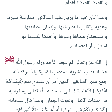
والقصدَ القصدَ تبلغوا».
ولهذا كان خير ما يربى عليه السالكون مدارسة سيرته
وهديه وتقليب النظر فيها، وإدمان مطالعتها،
واستحضار معناها وسرها، وأخذها بكليتها دون
اجتـزاء أو اعتساف.
ﷺ
إن الله عز وتعالى لم يجعل لأحد وراء رسول الله
هذا المنصب الشريف؛ منصب القدوة والأسوة؛ لأنه
جمع هدى السابقين الذين أمر أن يقتدي بهم {فَبِهُدَاهُمُ
اقْتَدِهْ} [الأنعام:90]، إلى ما خصه الله تعالى وخيَّره به
من صفات الكمال ونعوت الجمال، ولهذا قال سبحانه:
{لَقَدْ كَانَ لَكُمْ فِي رَسُولِ اللَّهِ أُسْوَةٌ حَسَنَةٌ لِّمَن كَانَ