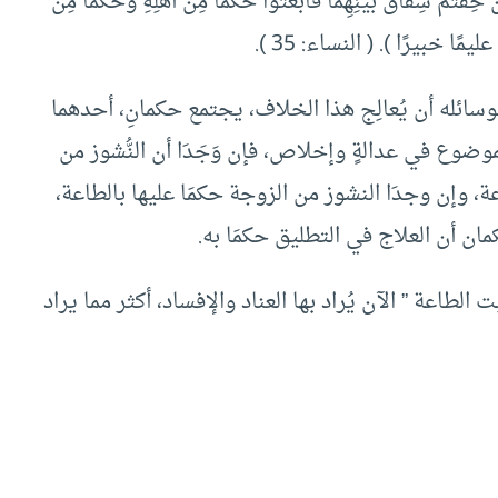
ِقاقَ بَيْنِهِمَا فابْعَثُوا حَكَمًا مِنْ أَهْلِهِ وحَكَمًا مِنْ
 عليمًا خبيرًا ). ( النساء: 35 ).
سائله أن يُعالِج هذا الخلاف، يجتمع حكمانِ، أحدهما
ضوع في عدالةٍ وإخلاص، فإن وَجَدَا أن النُّشوز من
طاعة، وإن وجدَا النشوز من الزوجة حكمَا عليها بالطاعة،
كمان أن العلاج في التطليق حكمَا به.
الطاعة ” الآن يُراد بها العناد والإفساد، أكثر مما يراد