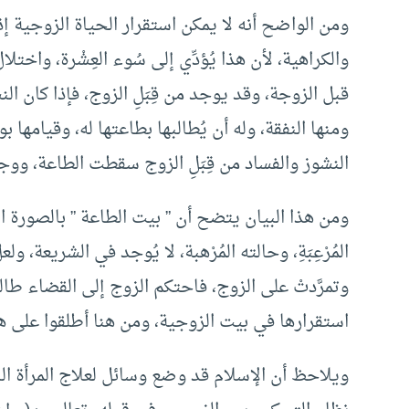
ومن الواضح أنه لا يمكن استقرار الحياة الزوجية إذا 
والكراهية، لأن هذا يُؤدِّي إلى سُوء العِشْرة، واختلا
قبل الزوجة، وقد يوجد من قِبَلِ الزوج، فإذا كان ا
ومنها النفقة، وله أن يُطالبها بطاعتها له، وقيامها 
النشوز والفساد من قِبَلِ الزوج سقطت الطاعة، ووج
ومن هذا البيان يتضح أن ” بيت الطاعة ” بالصورة ال
المُرْعِبَةِ، وحالته المُرْهبة، لا يُوجد في الشريعة، 
وتمرَّدتْ على الزوج، فاحتكم الزوج إلى القضاء طالب
استقرارها في بيت الزوجية، ومن هنا أطلقوا على هذ
ويلاحظ أن الإسلام قد وضع وسائل لعلاج المرأة ال