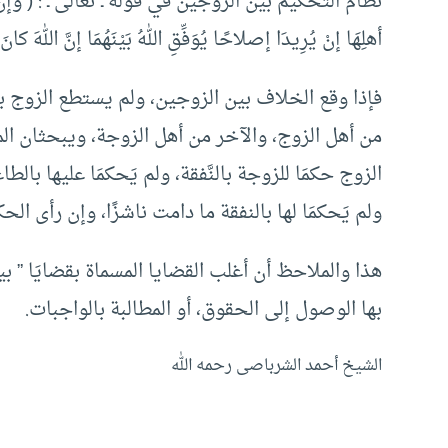
نظام التحكيم بين الزوجين في قوله ـ تعالى ـ : ( وإنْ خِفْتُمْ ش
أهلِهَا إنْ يُرِيدَا إصلاحًا يُوَفِّقِ اللهُ بَيْنَهُمَا إنَّ اللهَ كانَ
فإذا وقع الخلاف بين الزوجين، ولم يستطع الزوج بو
من أهل الزوج، والآخر من أهل الزوجة، ويبحثان المو
الزوج حكمَا للزوجة بالنَّفقة، ولم يَحكمَا عليها بال
ولم يَحكمَا لها بالنفقة ما دامت ناشزًا، وإن رأى الح
هذا والملاحظ أن أغلب القضايا المسماة بقضايَا ” بيت 
بها الوصول إلى الحقوق، أو المطالبة بالواجبات.
الشيخ أحمد الشرباصى رحمه الله