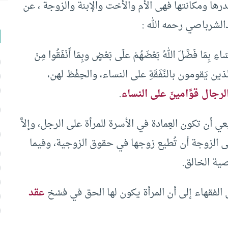
درها ومكانتها فهى الأم والأخت والإبنة والزوجة ، عن
الشرباصي رحمه الله :
 بِمَا فَضَّلَ اللهُ بَعْضَهُمْ علَى بَعْضٍ وبِمَا أَنْفَقُوا مِنْ
أن الرجال هم الذين يَقومون بالنَّفَقَةِ على النساء، والحِفْظ لهن،
لرجال قوَّامينَ على النساء
.
 أن تكون العِمادة في الأسرة للمرأة على الرجل، وإلاَّ
ى الزوجة أن تُطيع زوجها في حقوق الزوجية، وفيما
عصية الخالق.
بعض الفقهاء إلى أن المرأة يكون لها الحق في فسْخ
عقد