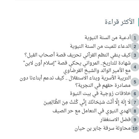
الأكثر قراءة
أدعية من السنة النبوية
1
الدعاء للميت من السنة النبوية
2
كيف ينفي النظم القرآني تحريف قصة أصحاب الفيل؟
3
شهادة للتاريخ.. المرواني يحكي قصة “إسلام أون لاين”
4
مع الأمير الوالد والشيخ القرضاوي
التربية الأسرية وبناء الاستقلال .. كيف ندعم أبناءنا دون
5
مصادرة حقهم في التجربة؟
خلافات زوجية في بيت النبوة
6
لَا إِلَهَ إِلَّا أَنْتَ سُبْحَانَكَ إِنِّي كُنْتُ مِنَ الظَّالِمِينَ
7
الهدي النبوي في التعامل مع حر الصيف
8
فضل الاستغفار
9
محاولة سرقة جابر بن حيان
10