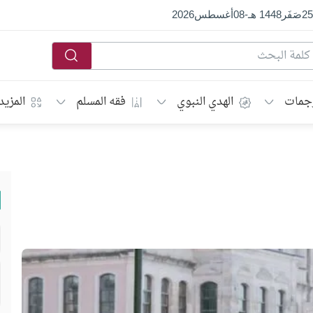
25
صَفَر
1448 هـ
-
08
أغسطس
2026
جمات
الهدي النبوي
فقه المسلم
المزيد