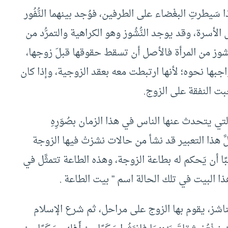
سَيطرتِ البغْضاء على الطرفين، فوُجد بينهما النُّفُور
ل الأسرة، وقد يوجد النُّشُوز وهو الكراهية والتمرُّد من
لنشوز من المرأة فالأصل أن تسقط حقوقها قبلَ زوجها،
بواجبها نحوه؛ لأنها ارتبطت معه بعقد الزوجية، وإذا كان
بت النفقة على الزوج.
تي يتحدث عنها الناس في هذا الزمان بصُوَرِهِ
ولعلَّ هذا التعبير قد نشأ من حالات نشزتْ فيها الزوجة
ًا أن يَحكم له بطاعة الزوجة، وهذه الطاعة تتمثَّل في
ا البيت في تلك الحالة اسم ” بيت الطاعة .
ناشز، يقوم بها الزوج على مراحل، ثم شرع الإسلام