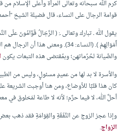
كرم الله سبحانه وتعالى المرأة وأعلى الإسلام من ق
قوامة الرجال على النساء، قال فضيلة الشيخ “أحمد
يقول الله ـ تبارك وتعالى ـ: ( الرِّجَالُ قَوَّامُونَ علَى النِّسَاءِ
أَمْوَالِهِمْ ). (النساء: 34). ومعنى هذا 
والصِّيانة لحُرُماتهن؛ وبمُقتضى هذه التبعات يكون
ا
والأسرة لا بد لها من عميدٍ مسئولٍ، وليس من الطبيعي
كان هذا قلبًا للأوضاع، ومن هنا أوجبت الشريعة عل
أحلَّ الله، لا فيما حرَّم؛ لأنه لا طاعة لمَخلوق في م
وإذا عجز الزوج عن النَّفَقَةِ والقِوَامَةِ فقد ذهب 
الزواج
.