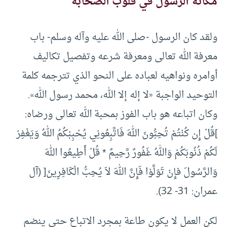
مكانة الرسول في قلوب الصحابة
ولقد كان الرسول -صلى الله عليه وآله وسلم- باب
معرفة الله تعالى ومعرفة شرعه وتفصيل تكاليف
أوامره ونواهيه لعباده على النحو الذي تترجمه كلمة
التوحيد الواجبة «لا إله إلا الله، محمد رسول الله».
وكان اتباعه هو باب الفوز بمحبة الله تعالى ورضاه:
]قُلْ إِن كُنْتُمْ تُحِبُّونَ اللهَ فَاتَّبِعُونِي يُحْبِبْكُمُ اللهُ وَيَغْفِرْ
لَكُمْ ذُنُوبَكُمْ وَاللهُ غَفُورٌ رَّحِيمٌ * قُلْ أَطِيعُوا اللهَ
وَالرَّسُولَ فإِنْ تَوَلَّوْا فَإِنَّ اللهَ لاَ يُحِبُّ الْكَافِرِينَ[ (آل
عمران: 31- 32).
لكن العمل لا يكون طاعة بمجرد الاتباع حتى ينضم