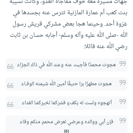
جهات مسيره معه خوف مفاجأة العدو، وكانت نسيبة
بنت كعب أم عمارة المازنية تترس عنه بجسدها في
غزوة أحد. وحينما هجا بعض مشركي قريش رسول
الله -صلى الله عليه وآله وسلم- أجابه حسان بن ثابت
رضي الله عنه قائلا:
هجوت محمدًا فأجبت عنه وعند الله في ذاك الجزاء
هجوت مطهرًا برا حنيفًا أمين الله شيمته الوفــاء
أتهجوه ولست له بكفءٍ فشركما لخيركمـا الفداء
فإن أبي ووالده وعرضي لعرض محمدٍ منكم وقاء
(6)