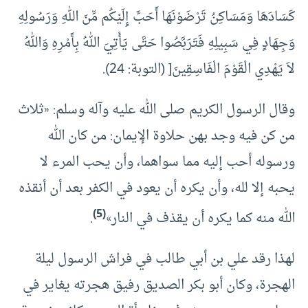
كَسَادَهَا وَمَسَاكِنُ تَرْضَوْنَهَا أَحَبَّ إِلَيْكُم مِّنَ اللهِ وَرَسُولِهِ
وَجِهَادٍ فِي سَبِيلِهِ فَتَرَبَّصُوا حَتَّى يَأْتِيَ اللهُ بِأَمْرِهِ وَاللهُ
لاَ يَهْدِي الْقَوْمَ الْفَاسِقِينَ[ (التوبة: 24).
وقال الرسول الكريم صلى الله عليه وآله وسلم: «ثلاث
من كن فيه وجد بهن حلاوة الإيمان: من كان الله
ورسوله أحب إليه مما سواهما، وأن يحب المرء لا
يحبه إلا لله، وأن يكره أن يعود في الكفر بعد أن أنقذه
(5)
الله منه كما يكره أن يقذف في النار»
.
لهذا رقد علي بن أبي طالب في فراش الرسول ليلة
الهجرة، وكان أبو بكر الصديق رفيق هجرته يغاير في