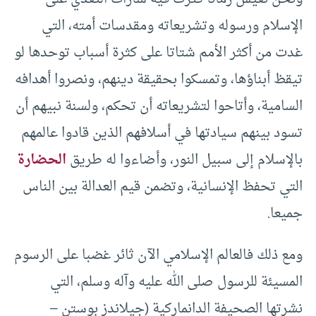
الإسلام ورسوله وتشريعاته ومقدسات أمته، التي
غدت من أكثر الأمم شتاتا على كثرة أسباب توحدها لو
تيقظ أبناؤها، وتمسكوا بحقيقة دينهم، ونصروا أهدافه
السامية، وأتاحوا لتشريعاته أن تحكم، ولسنة نبيهم أن
تسود بينهم سيادتها في أسلافهم الذين قادوا عالمهم
بالإسلام إلى سبيل النور، وأضاءوا له طريق
الحضارة
التي تحفظ الإنسانية، وتضمن قيم العدالة بين الناس
جميعا.
ومع ذلك فالعالم الإسلامي الآن ثائر غضبا على الرسوم
المسيئة للرسول صلى الله عليه وآله وسلم، التي
نشرتها الصحيفة الدانماركية (جيلاندز بوستن –