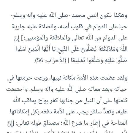
وهكذا يكون النبي محمد -صلى الله عليه وآله وسلم-
حيا على الدوام في قلوب أمته، والصلاة عليه جارية
على الدوام من الله تعالى والملائكة والمؤمنين: ] إِنَّ
اللهَ وَمَلاَئِكَتَهُ يُصَلُّونَ عَلَى النَّبِيِّ يَا أَيُّهَا الَّذِينَ آمَنُوا
صَلُّوا عَلَيْهِ وَسَلِّمُوا تَسْلِيمًا [ (الأحزاب: 56).
ولقد عظمت هذه الأمة مكانة نبيها، ورعت حرمتها في
حياته وبعد مماته صلى الله عليه وآله وسلم. واجتمعت
كلمتها على أن النيل من جنابها كفر بواح يعاقب الله
عليه، وتعدٍّ سافر يجب على الأمة دفعه بكل إمكاناتها
المتاحة في إطار ما شرع الله؛ مصداق قوله تعالى: ]إِنَّ