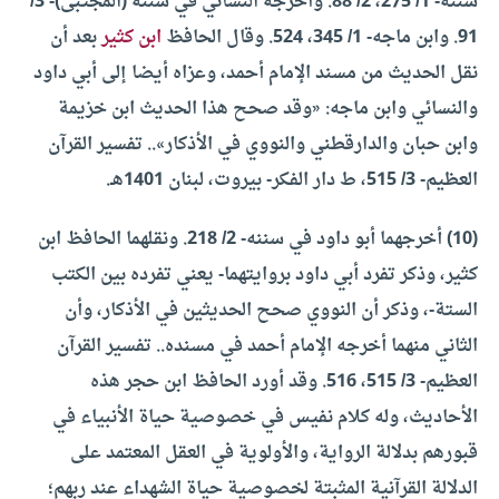
سننه- 1/ 275، 2/ 88. وأخرجه النسائي في سننه (المجتبى)- 3/
91. وابن ماجه- 1/ 345، 524. وقال الحافظ
ابن كثير
بعد أن
نقل الحديث من مسند الإمام أحمد، وعزاه أيضا إلى أبي داود
والنسائي وابن ماجه: «وقد صحح هذا الحديث ابن خزيمة
وابن حبان والدارقطني والنووي في الأذكار».. تفسير القرآن
العظيم- 3/ 515، ط دار الفكر- بيروت، لبنان 1401هـ.
(10) أخرجهما أبو داود في سننه- 2/ 218. ونقلهما الحافظ ابن
كثير، وذكر تفرد أبي داود بروايتهما- يعني تفرده بين الكتب
الستة-، وذكر أن النووي صحح الحديثين في الأذكار، وأن
الثاني منهما أخرجه الإمام أحمد في مسنده.. تفسير القرآن
العظيم- 3/ 515، 516. وقد أورد الحافظ ابن حجر هذه
الأحاديث، وله كلام نفيس في خصوصية حياة الأنبياء في
قبورهم بدلالة الرواية، والأولوية في العقل المعتمد على
الدلالة القرآنية المثبتة لخصوصية حياة الشهداء عند ربهم؛