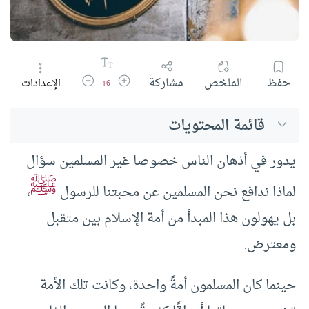
زيادة حجم الخط
تقليل حجم الخط
حفظ
الملخص
مشاركة
الإعدادات
16
قائمة المحتويات
يدور في أذهان الناس خصوصا غير المسلمين سؤال
ﷺ
لماذا ندافع نحن المسلمين عن محبتنا للرسول
،
بل يهولون هذا المبدأ من أمة الإسلام بين متقبل
ومعترض.
حينما كان المسلمون أمةً واحدة، وكانت تلك الأمة