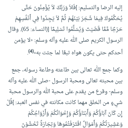
إليه الرضا والتسليم: ]فَلاَ وَرَبِّكَ لاَ يُؤْمِنُونَ حَتَّى
يُحَكِّمُوكَ فِيمَا شَجَرَ بَيْنَهُمْ ثُمَّ لاَ يَجِدُوا فِي أَنْفُسِهِمْ
حَرَجًا مِّمَّا قَضَيْتَ وَيُسَلِّمُوا تَسْلِيمًا [(النساء: 65). وقال
الرسول الكريم صلى الله عليه وآله وسلم: «لا يؤمن
(4)
أحدكم حتى يكون هواه تبعًا لما جئت به»
.
وكما جمع الله تعالى بين طاعته وطاعة رسوله، جمع
بين محبته تعالى ومحبة الرسول -صلى الله عليه وآله
وسلم- وقرع من يقدم على محبة الله والرسول محبة
شيءٍ من الخلق مهما كانت مكانته في نفس العبد: ]قُلْ
إِن كَانَ آبَاؤُكُمْ وَأَبْنَاؤُكُمْ وَإِخْوَانُكُمْ وَأَزْوَاجُكُمْ
وَعَشِيرَتُكُمْ وَأَمْوَالٌ اقْتَرَفْتُمُوهَا وَتِجَارَةٌ تَخْشَوْنَ