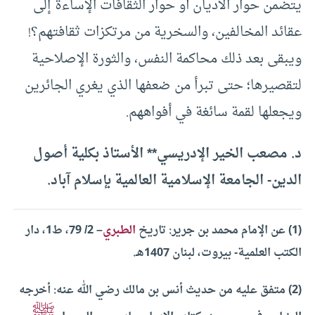
يتضمن حوار الأديان أو حوار الثقافات الإساءة إلى
عقائد المخالفين، والسخرية من مرتكزات ثقافتهم؟!
ويبقى بعد ذلك محاكمة النفس، والثورة الإصلاحية
لتقصيرها؛ حتى تبرأ من ضعفها الذي يغري الجائرين
ويجعلها لقمة سائغة في أفواههم.
د. مصعب الخير الإدريسي** الأستاذ بكلية أصول
الدين- الجامعة الإسلامية العالمية بإسلام آباد.
(1) عن الإمام محمد بن جرير: تاريخ
الطبري
– 2/ 79، ط1، دار
الكتب العلمية- بيروت، لبنان 1407هـ.
(2) متفق عليه من حديث أنس بن مالك رضي الله عنه: أخرجه
ﷺ