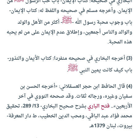
البخاري في صحيحه: كتاب الإيمان- باب حب الرسول
من
الإيمان. وأخرجه مسلم في صحيحه واللفظ له: كتاب الإيمان-
ﷺ
باب وجوب محبة رسول الله -
- أكثر من الأهل والولد
والوالد والناس أجمعين، وإطلاق عدم الإيمان على من لم يحبه
هذه المحبة.
(3) أخرجه البخاري في صحيحه منفردا: كتاب الأيمان والنذور-
ﷺ
باب كيف كانت يمين النبي
.
(4) قال الحافظ ابن حجر العسقلاني: «أخرجه الحسن بن
سفيان وغيره، ورجاله ثقات. وقد صححه النووي في آخر
الأربعين»..
فتح الباري
بشرح صحيح البخاري- 13/ 289، تحقيق
محمد فؤاد عبد الباقي، ومحب الدين الخطيب، ط دار المعرفة-
بيروت، لبنان 1379هـ.