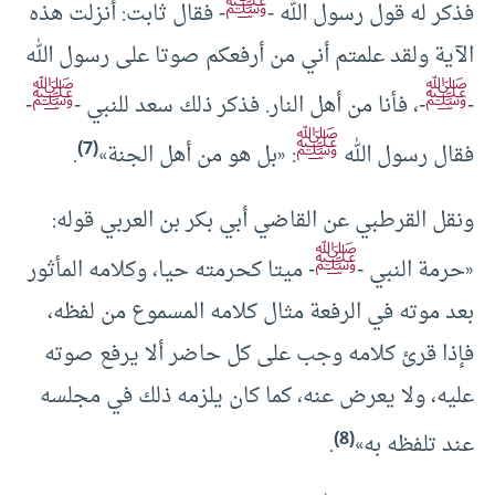
ﷺ
فذكر له قول رسول الله -
- فقال ثابت: أنزلت هذه
الآية ولقد علمتم أني من أرفعكم صوتا على رسول الله
ﷺ
ﷺ
-
-، فأنا من أهل النار. فذكر ذلك سعد للنبي -
-
ﷺ
(7)
فقال رسول الله
: «بل هو من أهل الجنة»
.
ونقل القرطبي عن القاضي أبي بكر بن العربي قوله:
ﷺ
«حرمة النبي -
- ميتا كحرمته حيا، وكلامه المأثور
بعد موته في الرفعة مثال كلامه المسموع من لفظه،
فإذا قرئ كلامه وجب على كل حاضر ألا يرفع صوته
عليه، ولا يعرض عنه، كما كان يلزمه ذلك في مجلسه
(8)
عند تلفظه به»
.