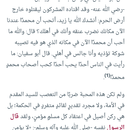
-رضي الله عنه- وقد اقتاده المشركون ليقتلوه خارج
أرض الحرم: أنشدك الله يا زيد، أتحب أن محمدًا عندنا
الآن مكانك نضرب عنقه وأنك في أهلك؟ قال: والله ما
أحب أن محمدًا الآن في مكانه الذي هو فيه تصيبه
شوكة تؤذيه وأنا جالس في أهلي. قال أبو سفيان: ما
رأيت في الناس أحدًا يحب أحدًا كحب أصحاب محمدٍ
(1)
محمدًا
.
ولم تكن هذه المحبة ضربًا من التعصب للسيد المقدم
في الأمة، ولا مجرد تقديرٍ لقائدٍ متفردٍ في الحكمة؛ بل
هي ركن أصيل في اعتقاد كل مسلمٍ مؤمنٍ، ولقد
قال
الرسول
نفسه -صلى الله عليه وآله وسلم-: «لا يؤمن