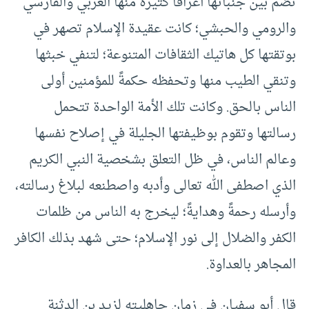
تضم بين جنباتها أعراقًا كثيرةً منها العربي والفارسي
والرومي والحبشي؛ كانت عقيدة الإسلام تصهر في
بوتقتها كل هاتيك الثقافات المتنوعة؛ لتنفي خبثها
وتنقي الطيب منها وتحفظه حكمةً للمؤمنين أولى
الناس بالحق. وكانت تلك الأمة الواحدة تتحمل
رسالتها وتقوم بوظيفتها الجليلة في إصلاح نفسها
وعالم الناس، في ظل التعلق بشخصية النبي الكريم
الذي اصطفى الله تعالى وأدبه واصطنعه لبلاغ رسالته،
وأرسله رحمةً وهدايةً؛ ليخرج به الناس من ظلمات
الكفر والضلال إلى نور الإسلام؛ حتى شهد بذلك الكافر
المجاهر بالعداوة.
قال أبو سفيان في زمان جاهليته لزيد بن الدثنة