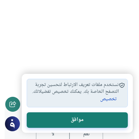
حب الرسول
الدفاع عن الرسول
محمد صلى الله…
#
#
#
نستخدم ملفات تعريف الارتباط لتحسين تجربة
التصفح الخاصة بك. يمكنك تخصيص تفضيلاتك.
تخصيص
هل انتفعت بهذا المحتوى؟
موافق
نعم
لا