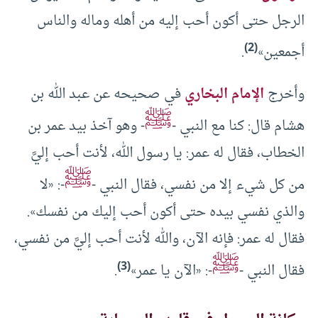
الرجل حتى أكون أحب إليه من أهله وماله والناس
(2)
أجمعين»
.
وأخرج
الإمام البخاري
في صحيحه عن عبد الله بن
ﷺ
هشام قال: كنا مع النبي -
- وهو آخذ بيد عمر بن
الخطاب، فقال له عمر: يا رسول الله، لأنت أحب إليَّ
ﷺ
من كل شيء إلا من نفسي، فقال النبي -
-: «لا
والذي نفسي بيده حتى أكون أحب إليك من نفسك».
فقال له عمر: فإنه الآن، والله لأنت أحب إليَّ من نفسي،
ﷺ
(3)
فقال النبي -
-: «الآن يا عمر»
.