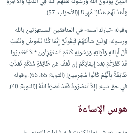
الَّذِينَ يُؤْذُونَ اللهَ وَرَسُولَهُ لَعَنَهُمُ اللهُ فِي الدُّنْيَا وَالآَخِرَةِ
وَأَعَدَّ لَهُمْ عَذَابًا مُّهِينًا [(الأحزاب: 57).
وقوله -تبارك اسمه- في المنافقين المستهزئين بالله
ورسوله: ]وَلَئِنْ سَأَلْتَهُمْ لَيَقُولُنَّ إِنَّمَا كُنَّا نَخُوضُ وَنَلْعَبُ
قُلْ أَبِاللهِ وَآيَاتِهِ وَرَسُولِهِ كُنْتُمْ تَسْتَهْزِئُونَ * لاَ تَعْتَذِرُوا
قَدْ كَفَرْتُمْ بَعْدَ إِيمَانِكُمْ إِن نَّعْفُ عَن طَائِفَةٍ مِّنْكُمْ نُعَذِّبْ
طَائِفَةً بِأَنَّهُمْ كَانُوا مُجْرِمِينَ[ (التوبة: 65، 66). وقوله
في حق نبيه: ]إِلاَّ تَنصُرُوهُ فَقَدْ نَصَرَهُ اللهُ [(التوبة: 40).
هوس الإساءة
ونحن نعيش زمانا كثرت فيه شارات التعدي على