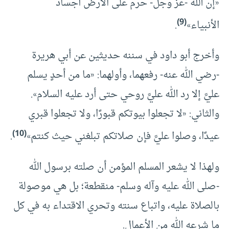
«إن الله -عز وجل- حرم على الأرض أجساد
(9)
الأنبياء»
.
وأخرج أبو داود في سننه حديثين عن أبي هريرة
-رضي الله عنه- رفعهما، وأولهما: «ما من أحدٍ يسلم
عليَّ إلا رد الله عليَّ روحي حتى أرد عليه السلام».
والثاني: «لا تجعلوا بيوتكم قبورًا، ولا تجعلوا قبري
(10)
عيدًا، وصلوا عليَّ فإن صلاتكم تبلغني حيث كنتم»
.
ولهذا لا يشعر المسلم المؤمن أن صلته برسول الله
-صلى الله عليه وآله وسلم- منقطعة؛ بل هي موصولة
بالصلاة عليه، واتباع سنته وتحري الاقتداء به في كل
ما شرعه الله من الأعمال.