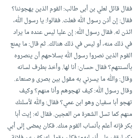
فقال قائل لعلي بن أبى طالب: القوم الذين يهجوننا؟
فقال: إن أذن رسول الله فعلت. فقالوا: يا رسول الله،
ائذن له. فقال رسول الله: إن عليا ليس عنده ما يراد
في ذلك منه، أو ليس في ذلك هنالك. ثم قال: ما يمنع
القوم الذين نصروا رسول الله بسلاحهم أن ينصروه
بألسنتهم؟ فقال حسان: أنا لها. وأخذ بطرف لسانه
وقال: والله ما يسرني به مقول بين بصرى وصنعاء.
وقال رسول الله: كيف تهجوهم وأنا منهم؟ وكيف
تهجو أبا سفيان وهو ابن عمي؟ فقال: والله لأسلنك
منهم كما تسل الشعرة من العجين. فقال له: إيت أبا
بكر فإنه أعلم بأنساب القوم منك. فكان يمضى إلى أبي
بكر ليقف على أنسابهم؛ فكان يقول له: كف عن فلانة