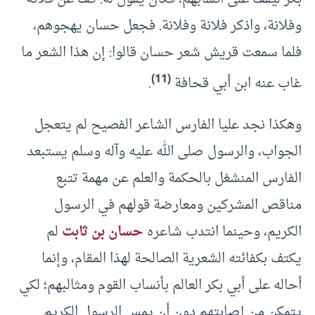
وفلانة، واذكر فلانة وفلانة. فجعل حسان يهجوهم،
فلما سمعت قريش شعر حسان قالوا: إن هذا الشعر ما
(11)
غاب عنه ابن أبي قحافة
.
وهكذا نجد عليا الفارس الشاعر الفصيح لم يتعجل
الجواب، والرسول صلى الله عليه وآله وسلم يستبعد
الفارس المنشغل بالحكمة والعلم عن مهمة تتبع
مناقص المشركين ومعارضة قولهم في الرسول
الكريم، وحينما انتدب شاعره
حسان بن ثابت
لم
يكتف بكفائته الشعرية الصالحة لهذا المقام، وإنما
أحاله على أبي بكر العالم بأنساب القوم ومثالبهم؛ لكي
يتمكن من إصابتهم دون أن يمس الرسول الكريم.