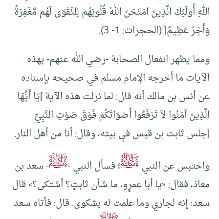
اللهِ أُولَئِكَ الَّذِينَ امْتَحَنَ اللهُ قُلُوبَهُمْ لِلتَّقْوَى لَهُم مَّغْفِرَةٌ
وَأَجْرٌ عَظِيمٌ[ (الحجرات: 1- 3).
ومما يظهر انفعال الصحابة -رضي الله عنهم- بهذه
الآيات ما أخرجه الإمام مسلم في صحيحه بإسناده
عن أنس بن مالك أنه قال: لما نزلت هذه الآية ]يَا أَيُّهَا
الَّذِينَ آمَنُوا لاَ تَرْفَعُوا أَصْوَاتَكُمْ فَوْقَ صَوْتِ النَّبِيِّ
[جلس ثابت بن قيس في بيته، وقال: أنا من أهل النار.
ﷺ
ﷺ
واحتبس عن النبي
؛ فسأل النبي -
- سعد بن
معاذ، فقال: «يا أبا عمرٍو، ما شأن ثابتٍ؟ أشتكى؟» قال
سعد: إنه لجاري وما علمت له بشكوى. قال: فأتاه سعد