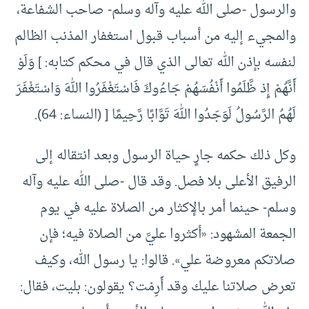
والرسول -صلى الله عليه وآله وسلم- صاحب الشفاعة،
والمجيء إليه من أسباب قبول استغفار المذنب الظالم
لنفسه بإذن الله تعالى الذي قال في محكم كتابه: ] وَلَوْ
أَنَّهُمْ إِذ ظَّلَمُوا أَنْفُسَهُمْ جَاءُوكَ فَاسْتَغْفَرُوا اللهَ وَاسْتَغْفَرَ
لَهُمُ الرَّسُولُ لَوَجَدُوا اللهَ تَوَّابًا رَّحِيمًا [ (النساء: 64).
وكل ذلك حكمه جارٍ حياة الرسول وبعد انتقاله إلى
الرفيق الأعلى بلا فصل. وقد قال -صلى الله عليه وآله
وسلم- حينما أمر بالإكثار من الصلاة عليه في يوم
الجمعة المشهود: «أكثروا عليَّ من الصلاة فيه؛ فإن
صلاتكم معروضة علي». قالوا: يا رسول الله، وكيف
تعرض صلاتنا عليك وقد أَرِمْت؟ يقولون: بليت، فقال: