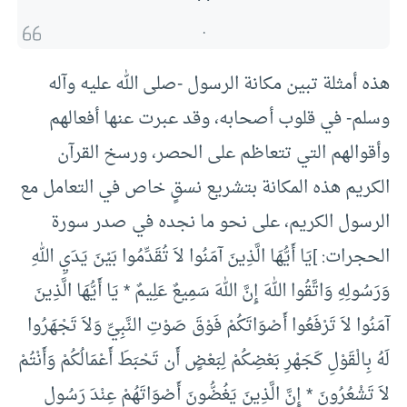
.
هذه أمثلة تبين مكانة الرسول -صلى الله عليه وآله
وسلم- في قلوب أصحابه، وقد عبرت عنها أفعالهم
وأقوالهم التي تتعاظم على الحصر، ورسخ القرآن
الكريم هذه المكانة بتشريع نسقٍ خاص في التعامل مع
الرسول الكريم، على نحو ما نجده في صدر سورة
الحجرات: ]يَا أَيُّهَا الَّذِينَ آمَنُوا لاَ تُقَدِّمُوا بَيْنَ يَدَيِ اللهِ
وَرَسُولِهِ وَاتَّقُوا اللهَ إِنَّ اللهَ سَمِيعٌ عَلِيمٌ * يَا أَيُّهَا الَّذِينَ
آمَنُوا لاَ تَرْفَعُوا أَصْوَاتَكُمْ فَوْقَ صَوْتِ النَّبِيِّ وَلاَ تَجْهَرُوا
لَهُ بِالْقَوْلِ كَجَهْرِ بَعْضِكُمْ لِبَعْضٍ أَن تَحْبَطَ أَعْمَالُكُمْ وَأَنْتُمْ
لاَ تَشْعُرُونَ * إِنَّ الَّذِينَ يَغُضُّونَ أَصْوَاتَهُمْ عِنْدَ رَسُولِ