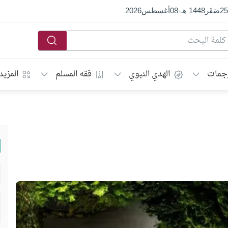
25
صَفَر
1448 هـ
-
08
أغسطس
2026
جمات
الهدي النبوي
فقه المسلم
المزيد