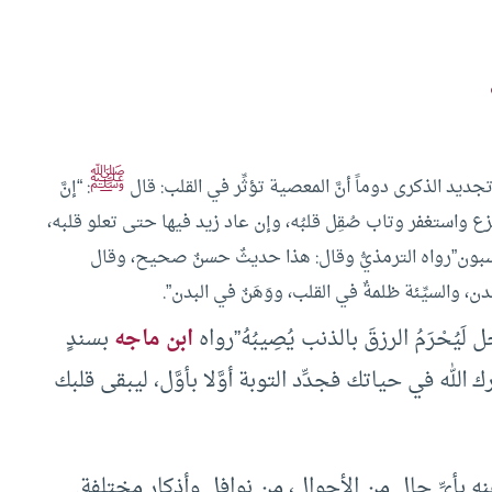
ﷺ
تجديد الذكرى دوماً أنَّ المعصية تؤثِّر في القلب: قال
: “إنَّ
و نزع واستغفر وتاب صُقِل قلبُه، وإن عاد زيد فيها حتى تعلو قلبه،
يكسبون”رواه الترمذيُّ وقال: هذا حديثٌ حسنٌ صحيح، وقال
ن، والسيِّئة ظلمةٌ في القلب، ووَهَنٌ في البدن”.
جل لَيُحْرَمُ الرزقَ بالذنب يُصِيبُهُ”رواه
ابن ماجه
بسندٍ
لله في حياتك فجدِّد التوبة أوَّلا بأوَّل، ليبقى قلبك
عنه بأيِّ حالٍ من الأحوال، من نوافل وأذكار مختلفة.