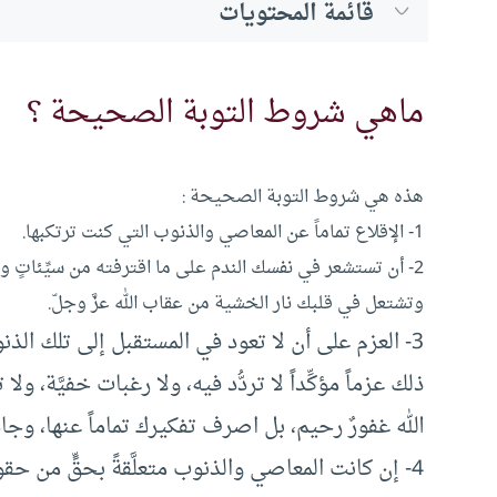
قائمة المحتويات
ماهي شروط التوبة الصحيحة ؟
هذه هي شروط التوبة الصحيحة :
1- الإقلاع تماماً عن المعاصي والذنوب التي كنت ترتكبها.
2- أن تستشعر في نفسك الندم على ما اقترفته من سيِّئاتٍ وذ
وتشتعل في قلبك نار الخشية من عقاب الله عزَّ وجلّ.
3- العزم على أن لا تعود في المستقبل إلى تلك الذنوب
ذلك عزماً مؤكِّداً لا تردُّد فيه، ولا رغبات خفيَّة، ولا 
الله غفورٌ رحيم، بل اصرف تفكيرك تماماً عنها، وجاه
4- إن كانت المعاصي والذنوب متعلَّقةً بحقٍّ من حق