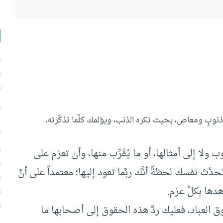
نوبٍ ومعاص، بحيث تكره الذنب، ويؤلمك كلَّما تذكَّرته،
 ولا إلى أمثالها، أو ما يُقَرِّب منها، وأن تعزم على
تحدِّث نفسك لحظةً أنَّك ربَّما تعود إليها؛ معتمداً على أنَّ
دها بكلِّ عزم.
وق العباد، فعليك ردَّ هذه الحقوق إلى أصحابها ما