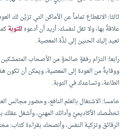
ثالثا: الانقطاع تماماً عن الأماكن التي تزيِّن لك ال
علاقةٌ بها، ولا تقل لنفسك: أريد أن أدعوه
للتوبة
كما 
تعيد إليك الحنين إلى لذَّة المعصية.
رابعا: التزام رفقةٍ صالحةٍ من الأصحاب المتمسِّكين
ووقايةٌ من العودة إلى المعصية، ويمكن أن تكون هذه ا
الطاعة، وتساعدك في التوبة.
خامسا: الاشتغال بالعلم النافع، وحضور مجالس ال
تخصُّصك الأكاديميِّ وأدائك المهنيّ، وأشغل عقلك با
الرقائق وتزكية النفس، وأنصحك بقراءة كتاب: مختصر