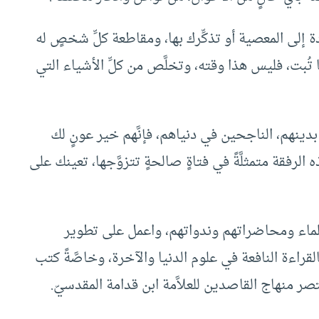
عودة إلى المعصية أو تذكِّرك بها، ومقاطعة كلِّ شخصٍ له
تُبت، فليس هذا وقته، وتخلَّص من كلِّ الأشياء التي
 بدينهم، الناجحين في دنياهم، فإنَّهم خير عونٍ لك
لرفقة متمثلَّةً في فتاةٍ صالحةٍ تتزوَّجها، تعينك على
علماء ومحاضراتهم وندواتهم، واعمل على تطوير
لقراءة النافعة في علوم الدنيا والآخرة، وخاصَّةً كتب
 منهاج القاصدين للعلاَّمة ابن قدامة المقدسيّ.