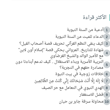
الأكثر قراءة
أدعية من السنة النبوية
1
الدعاء للميت من السنة النبوية
2
كيف ينفي النظم القرآني تحريف قصة أصحاب الفيل؟
3
شهادة للتاريخ.. المرواني يحكي قصة “إسلام أون لاين”
4
مع الأمير الوالد والشيخ القرضاوي
التربية الأسرية وبناء الاستقلال .. كيف ندعم أبناءنا دون
5
مصادرة حقهم في التجربة؟
خلافات زوجية في بيت النبوة
6
لَا إِلَهَ إِلَّا أَنْتَ سُبْحَانَكَ إِنِّي كُنْتُ مِنَ الظَّالِمِينَ
7
الهدي النبوي في التعامل مع حر الصيف
8
فضل الاستغفار
9
محاولة سرقة جابر بن حيان
10