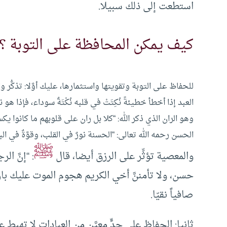
استطعت إلى ذلك سبيلا.
كيف يمكن المحافظة على التوبة ؟
للحفاظ على التوبة وتقويتها واستثمارها، عليك أوَّلا: تذكُّر و
العبد إذا أخطأ خطيئةً نُكِتَتْ في قلبه نُكْتَةٌ سوداء، فإذا ه
وهو الران الذي ذكر الله: “كلا بل ران على قلوبهم ما كانوا 
الحسن رحمه الله تعالى: “الحسنة نورٌ في القلب، وقوَّةٌ في البد
ﷺ
والمعصية تؤثِّر على الرزق أيضا، قال
: “إنَّ الر
حسن، ولا تأمننَّ أخي الكريم هجوم الموت عليك بارك ا
صافياً نقيّا.
ثانيا: الحفاظ على حدٍّ معيَّنٍ من العبادات لا تهبط 