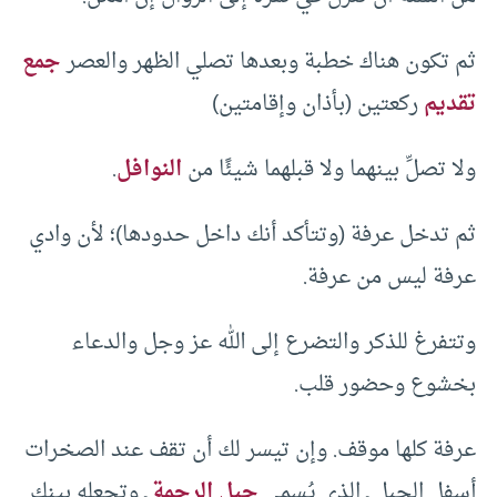
ثم تكون هناك خطبة وبعدها تصلي الظهر والعصر
جمع
تقديم
ركعتين (بأذان وإقامتين)
ولا تصلِّ بينهما ولا قبلهما شيئًا من
النوافل
.
ثم تدخل عرفة (وتتأكد أنك داخل حدودها)؛ لأن وادي
عرفة ليس من عرفة.
وتتفرغ للذكر والتضرع إلى الله عز وجل والدعاء
بخشوع وحضور قلب.
عرفة كلها موقف. وإن تيسر لك أن تقف عند الصخرات
أسفل الجبل ـ الذي يُسمى
جبل الرحمة
ـ وتجعله بينك