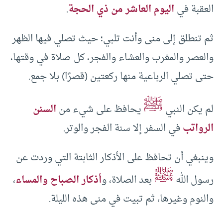
العقبة في
اليوم العاشر من ذي الحجة
.
ثم تنطلق إلى منى وأنت تلبي؛ حيث تصلي فيها الظهر
والعصر والمغرب والعشاء والفجر، كل صلاة في وقتها،
حتى تصلي الرباعية منها ركعتين (قصرًا) بلا جمع.
ﷺ
لم يكن النبي
يحافظ على شيء من
السنن
الرواتب
في السفر إلا سنة الفجر والوتر.
وينبغي أن تحافظ على الأذكار الثابتة التي وردت عن
ﷺ
رسول الله
بعد الصلاة، و
أذكار الصباح والمساء
،
والنوم وغيرها، ثم تبيت في منى هذه الليلة.