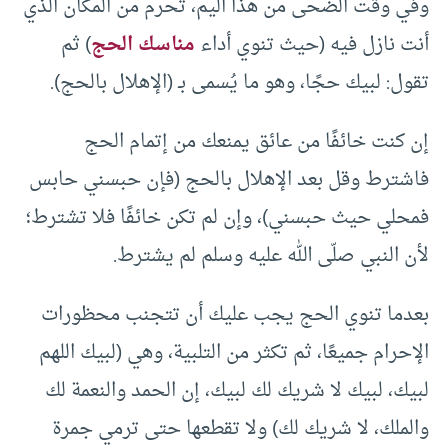
وفي وقت الضحى من هذا اليم، تحرم من المكان الذي
أنت نازل فيه (حيث تنوي أداء
مناسك الحج
) ثم
تقول: لبيك حجًا، وهو ما يُسمى بـ (الإهلال بالحج).
إن كنت خائفًا من عائق يمنعك من إتمام الحج
فاشترط وقل بعد الإهلال بالحج (فإن حبسني حابس
فمحلي حيث حبسني)، وإن لم تكن خائفًا فلا تشترط؛
لأن النبي صلّى الله عليه وسلم لم يشترط.
بعدما تنوي الحج يجب عليك أن تتجنب محظورات
الإحرام جميعًا، ثم تكثر من التلبية، وهي (لبيك اللهم
لبيك، لبيك لا شريك لك لبيك، إن الحمد والنعمة لك
والملك، لا شريك لك) ولا تقطعها حتى ترمي جمرة