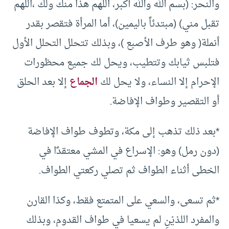
والنحر: (بسم الله والله أكبر، اللهم هذا منك ولك ،اللهم
تقبل مني) (مبتدئاً باليمين)، أما المرأة فتقصر بقدر
أنملة( وهو طرف الأصبع )، وبذلك تتحلل التحلل الأول
فتلبس ثيابك وتتطيب، ويحل لك جميع محظورات
الإحرام إلا النساء، ولا يحل لك
الجماع
إلا بعد الحلق
أو التقصير وطواف الإفاضة.
*بعد ذلك تذهب إلى مكة، وتطوف طواف الإفاضة
(دون رمل) وهو: الإسراع في المشي معتقدًا في
الخطى أثناء الطواف ثم تصلي ركعتي الطواف.
*ثم تسعى، والسعي على المتمتع فقط، وكذا القارن
والمفرد اللذيْنِ لم يسعيا في طواف القدوم، وبذلك