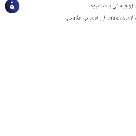
زوجية في بيت النبوة
ِلَّا أَنْتَ سُبْحَانَكَ إِنِّي كُنْتُ مِنَ الظَّالِمِينَ
لنبوي في التعامل مع حر الصيف
ستغفار
سرقة جابر بن حيان