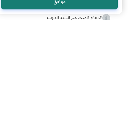
موافق
أدعية من السنة النبوية
1
الدعاء للميت من السنة النبوية
2
كيف ينفي النظم القرآني تحريف قصة أصحاب الفيل؟
3
شهادة للتاريخ.. المرواني يحكي قصة “إسلام أون لاين” مع
4
التربية الأسرية وبناء الاستقلال .. كيف ندعم أبناءنا د
5
اشترك في قائمتنا 
انضم إلينا وكن أول من يعرف