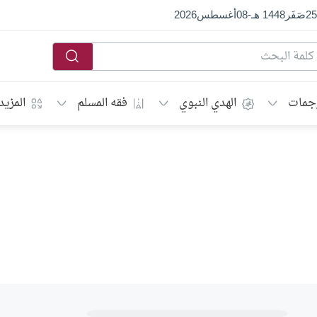
25
صَفَر
1448 هـ
-
08
أغسطس
2026
جمات
الهدي النبوي
فقه المسلم
المزيد