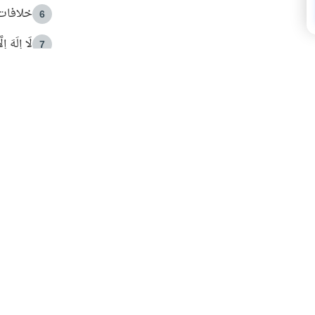
خلافات 
6
لَا إِلَهَ إ
7
الهدي ا
8
 الأمير الوالد والشيخ القرضاوي
فضل الا
9
ون مصادرة حقهم في التجربة؟
محاولة 
10
البريدية ليصلك كل جديد
 عن آخر التحديثات والمحتوى المميز