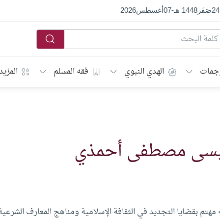
24
صَفَر
1448 هـ
-
07
أغسطس
2026
جمات
الهدي النبوي
فقه المسلم
المزيد
يسى مصطفى أحمذي
هتم بقضايا التجديد في الثقافة الإسلامية ومناهج المعارف الشرعية