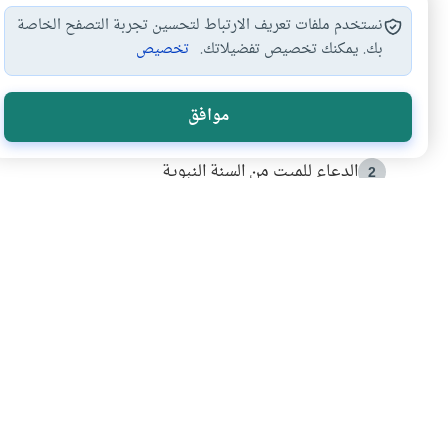
نستخدم ملفات تعريف الارتباط لتحسين تجربة التصفح الخاصة
بك. يمكنك تخصيص تفضيلاتك.
تخصيص
الأكثر قراءة
موافق
أدعية من السنة النبوية
1
الدعاء للميت من السنة النبوية
2
كيف ينفي النظم القرآني تحريف قصة أصحاب الفيل؟
3
شهادة للتاريخ.. المرواني يحكي قصة “إسلام أون لاين” مع
4
التربية الأسرية وبناء الاستقلال .. كيف ندعم أبناءنا د
5