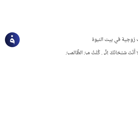
زوجية في بيت النبوة
ِلَّا أَنْتَ سُبْحَانَكَ إِنِّي كُنْتُ مِنَ الظَّالِمِينَ
لنبوي في التعامل مع حر الصيف
ستغفار
سرقة جابر بن حيان