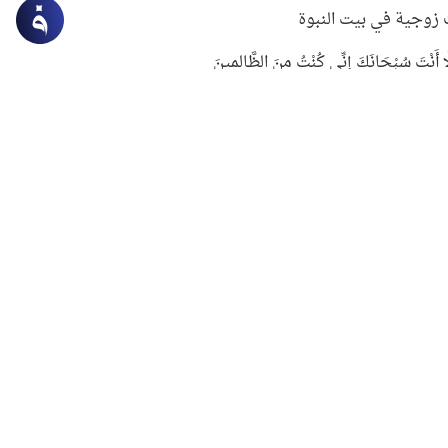
زوجية في بيت النبوة
ِلَّا أَنْتَ سُبْحَانَكَ إِنِّي كُنْتُ مِنَ الظَّالِمِينَ
لنبوي في التعامل مع حر الصيف
ستغفار
سرقة جابر بن حيان