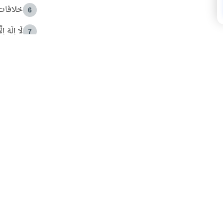
خلافات 
6
لَا إِلَهَ إ
7
الهدي ا
8
 الأمير الوالد والشيخ القرضاوي
فضل الا
9
ون مصادرة حقهم في التجربة؟
محاولة 
10
البريدية ليصلك كل جديد
 عن آخر التحديثات والمحتوى المميز