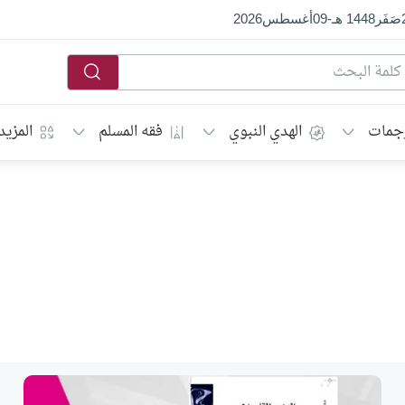
صَفَر
1448 هـ
-
09
أغسطس
2026
جمات
الهدي النبوي
فقه المسلم
المزيد