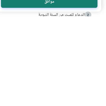
موافق
أدعية من السنة النبوية
1
الدعاء للميت من السنة النبوية
2
كيف ينفي النظم القرآني تحريف قصة أصحاب الفيل؟
3
شهادة للتاريخ.. المرواني يحكي قصة “إسلام أون لاين” مع
4
التربية الأسرية وبناء الاستقلال .. كيف ندعم أبناءنا د
5
اشترك في قائمتنا 
انضم إلينا وكن أول من يعرف