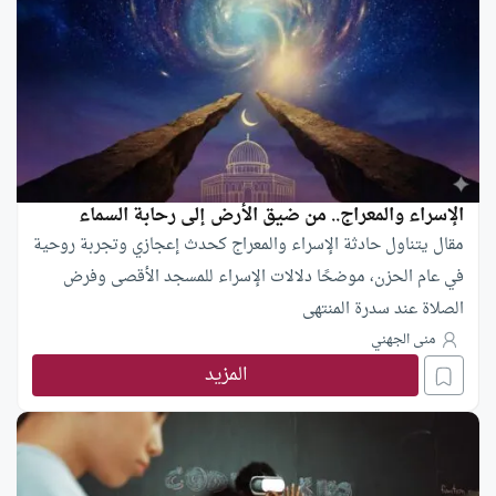
الإسراء والمعراج.. من ضيق الأرض إلى رحابة السماء
مقال يتناول حادثة الإسراء والمعراج كحدث إعجازي وتجربة روحية
في عام الحزن، موضحًا دلالات الإسراء للمسجد الأقصى وفرض
الصلاة عند سدرة المنتهى
منى الجهني
المزيد