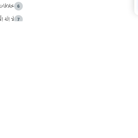
خلافات 
6
لَا إِلَهَ إ
7
الهدي ا
8
 الأمير الوالد والشيخ القرضاوي
فضل الا
9
ون مصادرة حقهم في التجربة؟
محاولة 
10
البريدية ليصلك كل جديد
 عن آخر التحديثات والمحتوى المميز