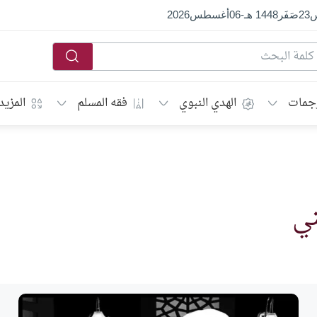
س
23
صَفَر
1448 هـ
-
06
أغسطس
2026
جمات
الهدي النبوي
فقه المسلم
المزيد
ني