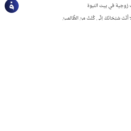
زوجية في بيت النبوة
ِلَّا أَنْتَ سُبْحَانَكَ إِنِّي كُنْتُ مِنَ الظَّالِمِينَ
لنبوي في التعامل مع حر الصيف
ستغفار
سرقة جابر بن حيان