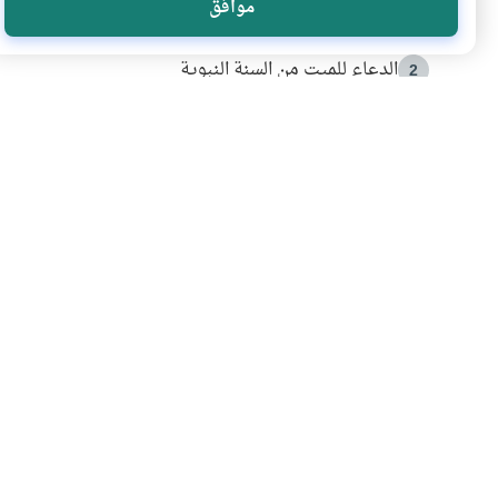
موافق
أدعية من السنة النبوية
1
الدعاء للميت من السنة النبوية
2
كيف ينفي النظم القرآني تحريف قصة أصحاب الفيل؟
3
شهادة للتاريخ.. المرواني يحكي قصة “إسلام أون لاين” مع
4
التربية الأسرية وبناء الاستقلال .. كيف ندعم أبناءنا د
5
اشترك في قائمتنا 
انضم إلينا وكن أول من يعرف