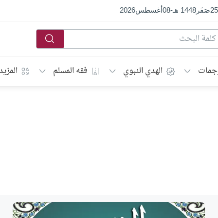
25
صَفَر
1448 هـ
-
08
أغسطس
2026
جمات
الهدي النبوي
فقه المسلم
المزيد