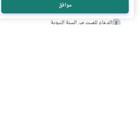
موافق
أدعية من السنة النبوية
1
الدعاء للميت من السنة النبوية
2
كيف ينفي النظم القرآني تحريف قصة أصحاب الفيل؟
3
شهادة للتاريخ.. المرواني يحكي قصة “إسلام أون لاين” مع
4
التربية الأسرية وبناء الاستقلال .. كيف ندعم أبناءنا د
5
اشترك في قائمتنا 
انضم إلينا وكن أول من يعرف