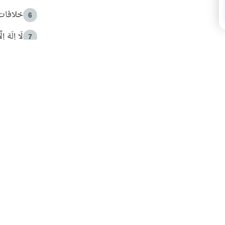
خلافات 
6
لَا إِلَهَ إ
7
الهدي ا
8
 الأمير الوالد والشيخ القرضاوي
فضل الا
9
ون مصادرة حقهم في التجربة؟
محاولة 
10
البريدية ليصلك كل جديد
 عن آخر التحديثات والمحتوى المميز